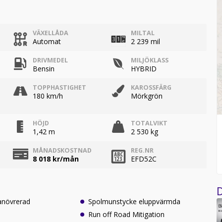
VÄXELLÅDA
MILTAL
Automat
2 239 mil
DRIVMEDEL
MILJÖKLASS
Bensin
HYBRID
TOPPHASTIGHET
KAROSSFÄRG
180 km/h
Mörkgrön
HÖJD
TOTALVIKT
1,42 m
2 530 kg
MÅNADSKOSTNAD
REG.NR
8 018
kr/mån
EFD52C
D
anövrerad
Spolmunstycke eluppvärmda
Run off Road Mitigation