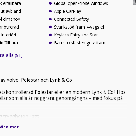
 elfällbara
Global open/close windows
aut avbländ
Apple CarPlay
ol elmanöv
Connected Safety
anövrerad
Svankstöd fram 4-vägs el
Interiört
Keyless Entry and Start
infällbara
Barnstolsfästen golv fram
sa alla
(91)
av Volvo, Polestar och Lynk & Co
itetskontrollerad Polestar eller en modern Lynk & Co? Hos
 bilar som alla är noggrant genomgångna – med fokus på
 tryggheten i att:
Visa mer
gt Volvos höga standarder