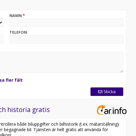
utbildade Volvo-tekniker
NAMN
*
ör ett bekymmersfritt ägande
g och inbyte – allt på samma plats
TELEFON
ed service, tillbehör eller framtida bilbyte
ven begagnade Polestar- och Lynk & Co-modeller – alla
.
t som möjligt, med en personlig service där vi guidar dig
sa fler fält
 kvalitet och kundfokus alltid står i centrum.
Skicka
ch historia gratis
ollera både biluppgifter och bilhistorik (t.ex. mätarställning)
er begagnade bil. Tjänsten är helt gratis att använda för
ilköp!