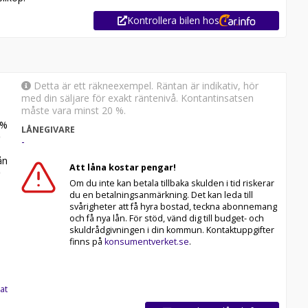
Kontrollera bilen hos
Detta är ett räkneexempel. Räntan är indikativ, hör
med din säljare för exakt räntenivå. Kontantinsatsen
måste vara minst 20 %.
%
LÅNEGIVARE
-
n
Att låna kostar pengar!
Om du inte kan betala tillbaka skulden i tid riskerar
du en betalningsanmärkning. Det kan leda till
svårigheter att få hyra bostad, teckna abonnemang
och få nya lån. För stöd, vänd dig till budget- och
skuldrådgivningen i din kommun. Kontaktuppgifter
finns på
konsumentverket.se
.
at