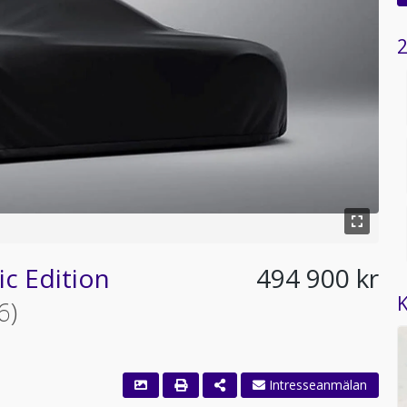
2
ic Edition
494 900 kr
K
6)
Intresseanmälan