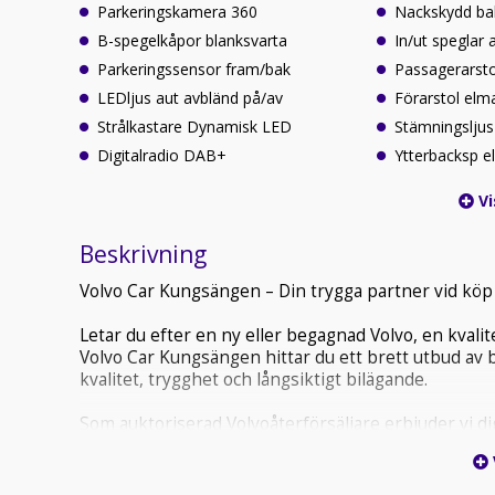
Parkeringskamera 360
Nackskydd bak
B-spegelkåpor blanksvarta
In/ut speglar 
Parkeringssensor fram/bak
Passagerarst
LEDljus aut avbländ på/av
Förarstol elm
Strålkastare Dynamisk LED
Stämningsljus 
Digitalradio DAB+
Ytterbacksp el
Vi
Beskrivning
Volvo Car Kungsängen – Din trygga partner vid köp 
Letar du efter en ny eller begagnad Volvo, en kval
Volvo Car Kungsängen hittar du ett brett utbud av
kvalitet, trygghet och långsiktigt bilägande.
Som auktoriserad Volvoåterförsäljare erbjuder vi dig
Alla våra bilar är testade och kvalitetssäkrade enli