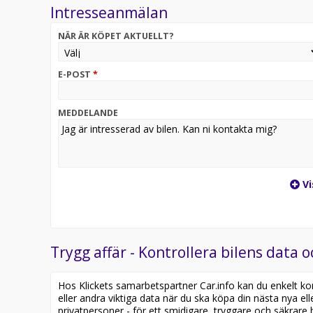
Intresseanmälan
Du får tillgång till Volvo Originalservice, utförd av 
NÄR ÄR KÖPET AKTUELLT?
Vi erbjuder anpassade garantier och serviceavtal f
Vi hjälper dig med förmånlig finansiering, försäkrin
E-POST
*
Vi finns kvar även efter köpet, redo att hjälpa till m
MEDDELANDE
Utöver vårt breda sortiment av Volvo erbjuder vi ä
noggrant kontrollerade och klara för trygg leverans
Vårt mål är att göra ditt bilköp så smidigt och trygg
rätt genom hela bilresan.
Vi
Välkommen till Volvo Car Kungsängen – där trygghet,
Trygg affär - Kontrollera bilens data o
Hos Klickets samarbetspartner Car.info kan du enkelt kontr
eller andra viktiga data när du ska köpa din nästa nya ell
privatpersoner - för ett smidigare, tryggare och säkrare b