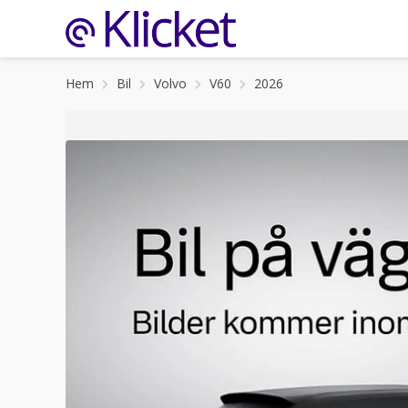
Hem
Bil
Volvo
V60
2026