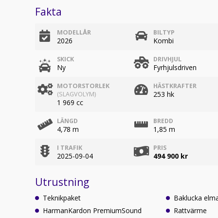
Fakta
MODELLÅR
BILTYP
2026
Kombi
SKICK
DRIVHJUL
Ny
Fyrhjulsdriven
MOTORSTORLEK
HÄSTKRAFTER
253 hk
(SLAGVOLYM)
1 969 cc
LÄNGD
BREDD
4,78 m
1,85 m
I TRAFIK
PRIS
2025-09-04
494 900 kr
Utrustning
Teknikpaket
Baklucka elm
HarmanKardon PremiumSound
Rattvärme