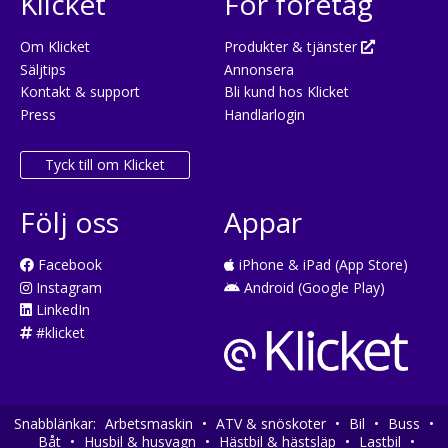
Klicket
För företag
Om Klicket
Produkter & tjänster
Säljtips
Annonsera
Kontakt & support
Bli kund hos Klicket
Press
Handlarlogin
Tyck till om Klicket
Följ oss
Appar
Facebook
iPhone & iPad (App Store)
Instagram
Android (Google Play)
LinkedIn
#klicket
Snabblänkar:
Arbetsmaskin
•
ATV & snöskoter
•
Bil
•
Buss
•
Båt
•
Husbil & husvagn
•
Hästbil & hästsläp
•
Lastbil
•