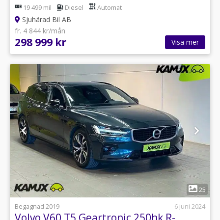
19 499 mil
Diesel
Automat
Sjuhärad Bil AB
fr. 4 844 kr/mån
298 999 kr
Visa mer
1
25
Begagnad 2019
6 juni 2024
Volvo V60 T5 Geartronic 250hk R-