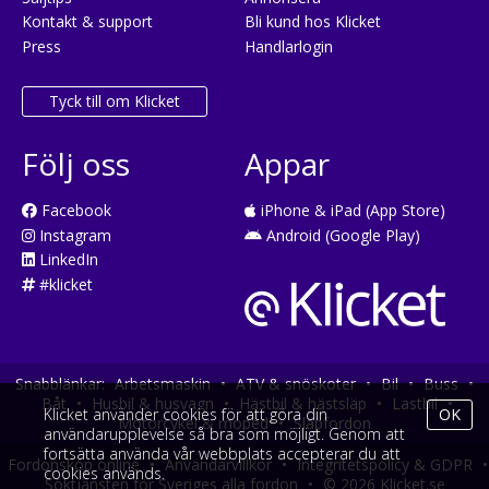
Kontakt & support
Bli kund hos Klicket
Press
Handlarlogin
Tyck till om Klicket
Följ oss
Appar
Facebook
iPhone & iPad (App Store)
Instagram
Android (Google Play)
LinkedIn
#klicket
Snabblänkar:
Arbetsmaskin
•
ATV & snöskoter
•
Bil
•
Buss
•
Båt
•
Husbil & husvagn
•
Hästbil & hästsläp
•
Lastbil
•
Klicket använder cookies för att göra din
OK
Motorcykel & moped
•
Släpfordon
användarupplevelse så bra som möjligt. Genom att
fortsätta använda vår webbplats accepterar du att
Fordonsköp online
•
Användarvillkor
•
Integritetspolicy & GDPR
•
cookies används.
Söktjänsten för Sveriges alla fordon
•
© 2026 Klicket.se