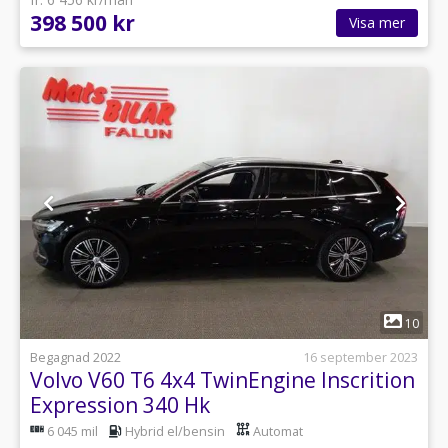
398 500 kr
Visa mer
1
10
Begagnad 2022
16 september 2023
Volvo V60 T6 4x4 TwinEngine Inscrition
Expression 340 Hk
6 045 mil
Hybrid el/bensin
Automat