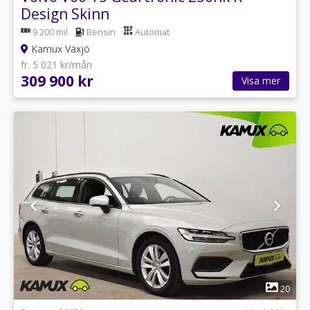
Design Skinn
9 200 mil
Bensin
Automat
Kamux Växjö
fr. 5 021 kr/mån
309 900 kr
Visa mer
1
20