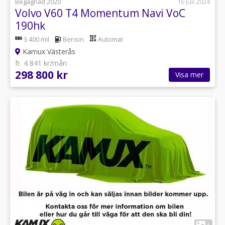
Begagnad 2020
16 juli 2024
Volvo V60 T4 Momentum Navi VoC
190hk
3 400 mil
Bensin
Automat
Kamux Västerås
fr. 4 841 kr/mån
298 800 kr
Visa mer