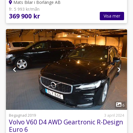
Mats Bilar i Borlänge AB
fr. 5 993 kr/mån
369 900 kr
Visa mer
1
6
Begagnad 2019
3 april 2024
Volvo V60 D4 AWD Geartronic R-Design
Euro 6