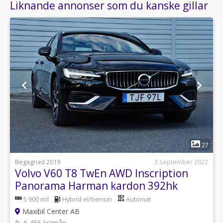
Liknande annonser som du kanske gillar
1
27
Begagnad 2019
3 september 2022
Volvo V60 T8 TwEn AWD Inscription
Panorama Harman kardon 392hk
5 900 mil
Hybrid el/bensin
Automat
Maxibil Center AB
fr. 6 456 kr/mån