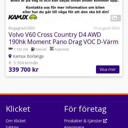
1
Begagnad 2020
10 augusti 2024
Volvo V60 Cross Country D4 AWD
190hk Moment Pano Drag VOC D-Värm
7 725 mil
Diesel
Automat
Kamux Borlänge
fr. 5 504 kr/mån
339 700 kr
Visa mer
Klicket
För företag
Om Klicket
Produkter & tjänster
Säljtips
Annonsera