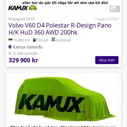
1
Begagnad 2019
7 augusti 2024
Volvo V60 D4 Polestar R-Design Pano
H/K HuD 360 AWD 200hk
15 800 mil
Diesel
Automat
Kamux Västerås
fr. 5 345 kr/mån
329 900 kr
Visa mer