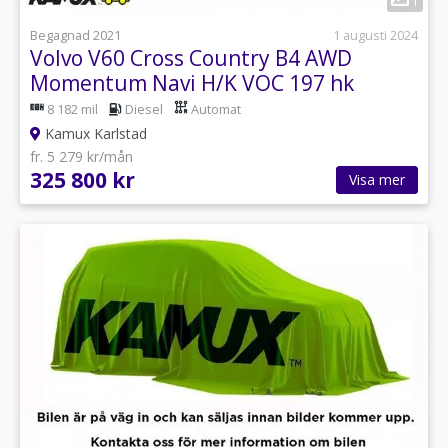
1
Begagnad 2021
1 augusti 2024
Volvo V60 Cross Country B4 AWD
Momentum Navi H/K VOC 197 hk
8 182 mil
Diesel
Automat
Kamux Karlstad
fr. 5 279 kr/mån
325 800 kr
Visa mer