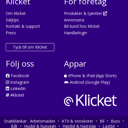
Klicket
För företag
Om Klicket
Produkter & tjänster
Säljtips
Annonsera
Kontakt & support
Bli kund hos Klicket
Press
Handlarlogin
Tyck till om Klicket
Följ oss
Appar
Facebook
iPhone & iPad (App Store)
Instagram
Android (Google Play)
LinkedIn
#klicket
Snabblänkar:
Arbetsmaskin
•
ATV & snöskoter
•
Bil
•
Buss
•
Båt
•
Husbil & husvagn
•
Hästbil & hästsläp
•
Lastbil
•