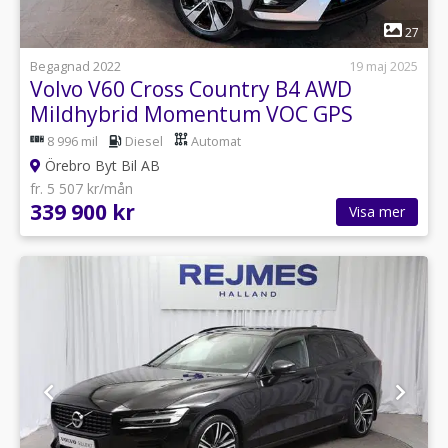
1
27
Begagnad 2022
19 maj 2025
Volvo V60 Cross Country B4 AWD
Mildhybrid Momentum VOC GPS
8 996 mil
Diesel
Automat
Örebro Byt Bil AB
fr. 5 507 kr/mån
339 900 kr
Visa mer