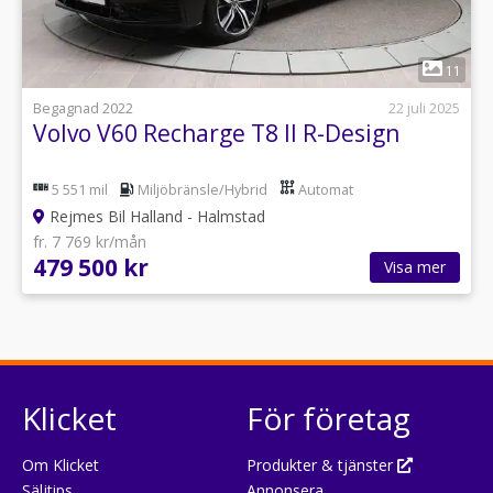
1
11
Begagnad 2022
22 juli 2025
Volvo V60 Recharge T8 II R-Design
5 551 mil
Miljöbränsle/Hybrid
Automat
Rejmes Bil Halland - Halmstad
fr. 7 769 kr/mån
479 500 kr
Visa mer
Klicket
För företag
Om Klicket
Produkter & tjänster
Säljtips
Annonsera