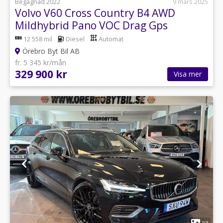
Begagnad 2022
9 mars 2025
Volvo V60 Cross Country B4 AWD
Mildhybrid Pano VOC Drag Gps
12 558 mil
Diesel
Automat
Örebro Byt Bil AB
fr. 5 345 kr/mån
329 900 kr
Visa mer
1