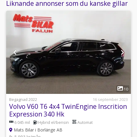
Liknande annonser som du kanske gillar
1
10
Begagnad 2022
16 september 2023
Volvo V60 T6 4x4 TwinEngine Inscrition
Expression 340 Hk
6 045 mil
Hybrid el/bensin
Automat
Mats Bilar i Borlänge AB
fr. 5 993 kr/mån