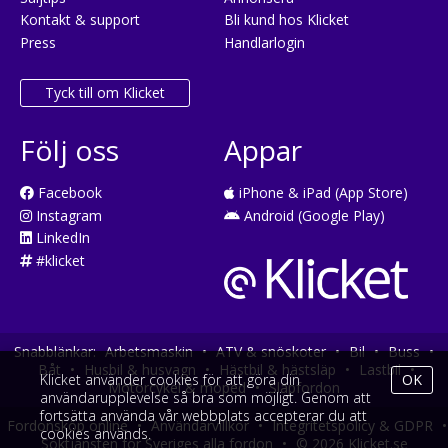
Kontakt & support
Bli kund hos Klicket
Press
Handlarlogin
Tyck till om Klicket
Följ oss
Appar
Facebook
iPhone & iPad (App Store)
Instagram
Android (Google Play)
LinkedIn
#klicket
Snabblänkar:
Arbetsmaskin
•
ATV & snöskoter
•
Bil
•
Buss
•
Båt
•
Husbil & husvagn
•
Hästbil & hästsläp
•
Lastbil
•
Klicket använder cookies för att göra din
OK
Motorcykel & moped
•
Släpfordon
användarupplevelse så bra som möjligt. Genom att
fortsätta använda vår webbplats accepterar du att
Fordonsköp online
•
Användarvillkor
•
Integritetspolicy & GDPR
•
cookies används.
Söktjänsten för Sveriges alla fordon
•
© 2026 Klicket.se