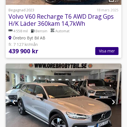
27
Begagnad 2023
18 mars 2025
Volvo V60 Recharge T6 AWD Drag Gps
H/K Läder 360kam 14,7kWh
4 558 mil
Bensin
Automat
Örebro Byt Bil AB
fr. 7 127 kr/mån
439 900 kr
Visa mer