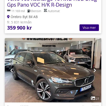
Gps Pano VOC H/K R-Design
11 169 mil
Bensin
Automat
Örebro Byt Bil AB
fr. 5 831 kr/mån
359 900 kr
Visa mer
1
27