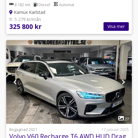
8 182 mil
Diesel
Automat
Kamux Karlstad
fr. 5 279 kr/mån
325 800 kr
Visa mer
1
27
Begagnad 2021
17 januari 2025
Volvo V60 Recharge T6 AWD HUD Drag