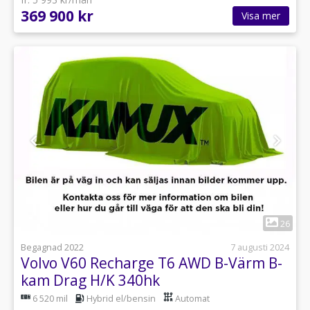
369 900 kr
Visa mer
1
26
Begagnad 2022
7 augusti 2024
Volvo V60 Recharge T6 AWD B-Värm B-
kam Drag H/K 340hk
6 520 mil
Hybrid el/bensin
Automat