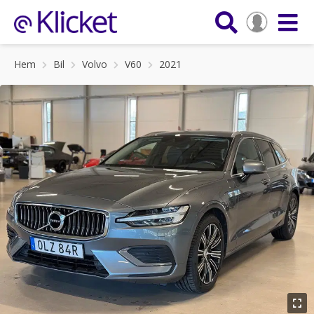
Hem
Bil
Volvo
V60
2021