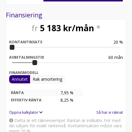
Finansiering
fr
5 183
kr/mån
*
20
%
KONTANTINSATS
60
mån
AVBETALNINGSTID
FINANSMODELL
Annuitet
Rak amortering
7,95 %
RÄNTA
8,25
%
EFFEKTIV RÄNTA
Öppna kalkylator
Så har vi räknat
Detta är ett räkneexempel. Räntan är indikativ, hör med
din säljare för exakt räntenivå. Kontantinsatsen måste vara
minst 20 %.