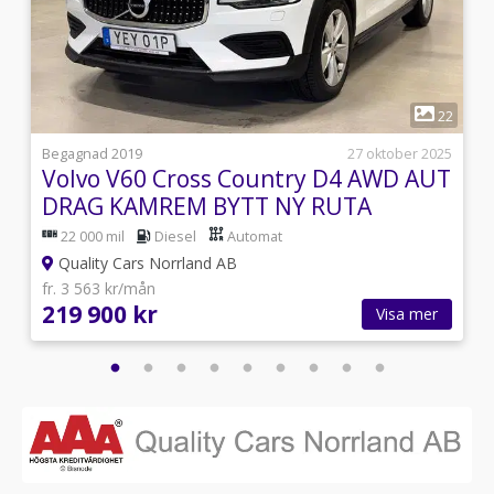
1
1
22
i
Begagnad 2019
27 oktober 2025
Volvo V60 Cross Country D4 AWD AUT
DRAG KAMREM BYTT NY RUTA
22 000 mil
Diesel
Automat
Quality Cars Norrland AB
fr. 3 563 kr/mån
219 900 kr
Visa mer