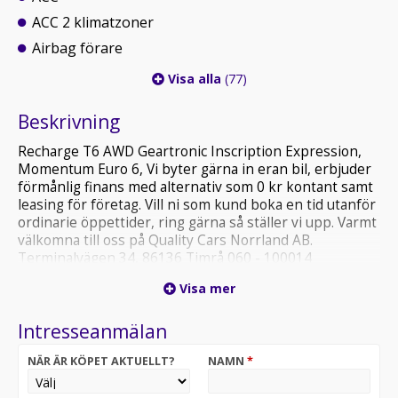
ACC 2 klimatzoner
Airbag förare
Visa alla
(77)
Beskrivning
Recharge T6 AWD Geartronic Inscription Expression,
Momentum Euro 6, Vi byter gärna in eran bil, erbjuder
förmånlig finans med alternativ som 0 kr kontant samt
leasing för företag. Vill ni som kund boka en tid utanför
ordinarie öppettider, ring gärna så ställer vi upp. Varmt
välkomna till oss på Quality Cars Norrland AB.
Terminalvägen 34, 86136 Timrå 060 - 100014
http://www.qcars.se
Visa mer
Intresseanmälan
NÄR ÄR KÖPET AKTUELLT?
NAMN
*