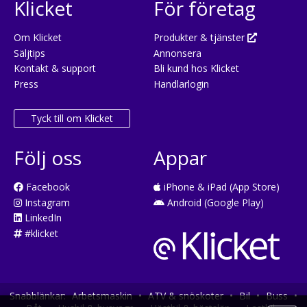
Klicket
För företag
Om Klicket
Produkter & tjänster
Säljtips
Annonsera
Kontakt & support
Bli kund hos Klicket
Press
Handlarlogin
Tyck till om Klicket
Följ oss
Appar
Facebook
iPhone & iPad (App Store)
Instagram
Android (Google Play)
LinkedIn
#klicket
Snabblänkar:
Arbetsmaskin
•
ATV & snöskoter
•
Bil
•
Buss
•