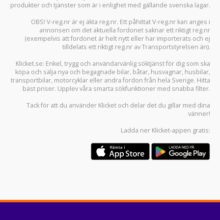
produkter och tjänster som är i enlighet med gällande svenska lagar.
OBS! V-reg.nr är ej äkta reg.nr. Ett påhittat V-reg.nr kan anges i
annonsen om det aktuella fordonet saknar ett riktigt reg.nr
(exempelvis att fordonet är helt nytt eller har importerats och ej
tilldelats ett riktigt reg.nr av Transportstyrelsen än).
Klicket.se
: Enkel, trygg och användarvänlig söktjänst för dig som ska
köpa och sälja
nya och begagnade bilar
,
båtar
,
husvagnar
,
husbilar
,
transportbilar
,
motorcyklar
eller andra fordon från hela Sverige. Hitta
bäst priser. Upplev våra smarta sökfunktioner med snabba filter.
Tack för att du använder
Klicket
och delar det du gillar med dina
vänner!
Ladda ner
Klicket-appen
gratis: