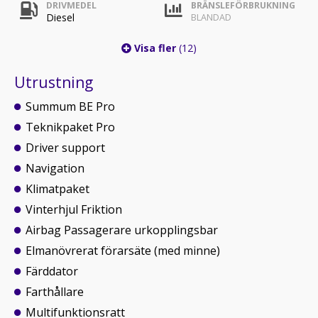
DRIVMEDEL
BRÄNSLEFÖRBRUKNING
Diesel
BLANDAD
Visa fler
(12)
Utrustning
Summum BE Pro
Teknikpaket Pro
Driver support
Navigation
Klimatpaket
Vinterhjul Friktion
Airbag Passagerare urkopplingsbar
Elmanövrerat förarsäte (med minne)
Färddator
Farthållare
Multifunktionsratt