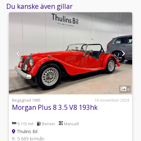
Du kanske även gillar
1
6
9
i
Begagnad 1985
16 november 2024
Morgan Plus 8 3.5 V8 193hk
9 115 mil
Bensin
Manuell
Thulins Bil
fr. 5 669 kr/mån