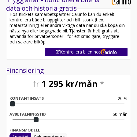
data och historia gratis
Hos Klickets samarbetspartner Car.info kan du enkelt
kontrollera både biluppgifter och bilhistorik (t.ex.
mätarställning) eller andra viktiga data när du ska köpa din
nästa nya eller begagnade bil. Tjänsten är helt gratis att
använda för privatpersoner - för ett smidigare, tryggare
och säkrare bilköp!
Kontrollera bilen hos
Finansiering
fr
1 295
kr/mån
*
20
%
KONTANTINSATS
60
mån
AVBETALNINGSTID
FINANSMODELL
Annuitet
Rak amortering