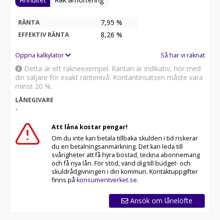
7,95 %
RÄNTA
8,26
%
EFFEKTIV RÄNTA
Öppna kalkylator
Så har vi räknat
Detta är ett räkneexempel. Räntan är indikativ, hör med
din säljare för exakt räntenivå. Kontantinsatsen måste vara
minst 20 %.
LÅNEGIVARE
-
Att låna kostar pengar!
Om du inte kan betala tillbaka skulden i tid riskerar
du en betalningsanmärkning. Det kan leda till
svårigheter att få hyra bostad, teckna abonnemang
och få nya lån. För stöd, vänd dig till budget- och
skuldrådgivningen i din kommun. Kontaktuppgifter
finns på
konsumentverket.se
.
Ansök om lånelöfte