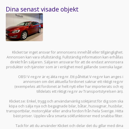
Dina senast visade objekt
Klicket tar inget ansvar för annonsens innehåll eller tillgänglighet.
Annonsen kan vara ofullständig. Fullständig information kan erhållas
direkt från säljaren. Säljaren ansvarar för att de endast annonsera
produkter och tjänster som är i enlighet med gällande svenska lagar.
OBS! V-reg.nr är ej äkta reg.nr. Ett påhittat V-reg.nr kan anges i
annonsen om det aktuella fordonet saknar ett riktigt reg.nr
(exempelvis att fordonet är helt nytt eller har importerats och ej
tilldelats ett riktigt reg.nr av Transportstyrelsen än).
Klicket.se
: Enkel, trygg och användarvänlig söktjänst för dig som ska
köpa och sälja
nya och begagnade bilar
,
båtar
,
husvagnar
,
husbilar
,
transportbilar
,
motorcyklar
eller andra fordon från hela Sverige. Hitta
bäst priser. Upplev våra smarta sökfunktioner med snabba filter.
Tack för att du använder
Klicket
och delar det du gillar med dina