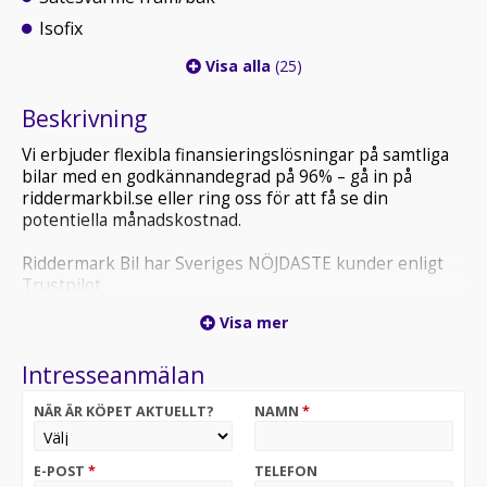
Isofix
Visa alla
(25)
Beskrivning
Vi erbjuder flexibla finansieringslösningar på samtliga
bilar med en godkännandegrad på 96% – gå in på
riddermarkbil.se eller ring oss för att få se din
potentiella månadskostnad.
Riddermark Bil har Sveriges NÖJDASTE kunder enligt
Trustpilot
*FXO037* *Vi tar emot alla inbyten och erbjuder
Visa mer
hemleverans i hela Sverige!*
Intresseanmälan
Volvo V60 D4 R-Design kombinerar sportig R-Design,
stark dieselprestanda och Volvos välkända komfort i en
NÄR ÄR KÖPET AKTUELLT?
NAMN
*
stilren premiumkombi.
*OBS: Vänligen ring oss innan ditt besök för att
E-POST
*
TELEFON
säkerställa att bilen finns i butiken, då den kan vara