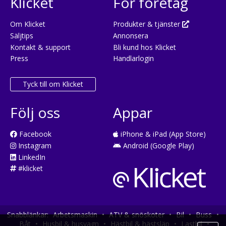
Klicket
För företag
Om Klicket
Produkter & tjänster
Säljtips
Annonsera
Kontakt & support
Bli kund hos Klicket
Press
Handlarlogin
Tyck till om Klicket
Följ oss
Appar
Facebook
iPhone & iPad (App Store)
Instagram
Android (Google Play)
LinkedIn
#klicket
Snabblänkar:
Arbetsmaskin
•
ATV & snöskoter
•
Bil
•
Buss
•
Båt
•
Husbil & husvagn
•
Hästbil & hästsläp
•
Lastbil
•