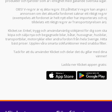
produkter och tjänster som är i enlighet med gällande svenska lagar.
OBS! V-reg.nr är ej äkta reg.nr. Ett påhittat V-reg.nr kan anges i
annonsen om det aktuella fordonet saknar ett riktigt reg.nr
(exempelvis att fordonet är helt nytt eller har importerats och ej
tilldelats ett riktigt reg.nr av Transportstyrelsen än).
Klicket.se
: Enkel, trygg och användarvänlig söktjänst för dig som ska
köpa och sälja
nya och begagnade bilar
,
båtar
,
husvagnar
,
husbilar
,
transportbilar
,
motorcyklar
eller andra fordon från hela Sverige. Hitta
bäst priser. Upplev våra smarta sökfunktioner med snabba filter.
Tack för att du använder
Klicket
och delar det du gillar med dina
vänner!
Ladda ner
Klicket-appen
gratis: