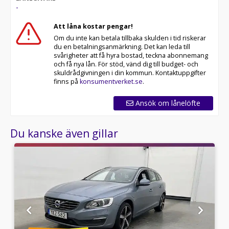
-
Skydda din bil med vårt trygghetspaket. Välj mellan 12-
60 månaders garanti och komplettera med extra
Att låna kostar pengar!
hjuluppsättningar till bra priser. Gör ditt bilköp tryggt
Om du inte kan betala tillbaka skulden i tid riskerar
och enkelt hos oss.
du en betalningsanmärkning. Det kan leda till
svårigheter att få hyra bostad, teckna abonnemang
Med korta lagertider försvinner våra bilar snabbt! Ring
och få nya lån. För stöd, vänd dig till budget- och
oss idag för att reservera din bil: 013-480 22 00 . Vi
skuldrådgivningen i din kommun. Kontaktuppgifter
erbjuder även skräddarsydd finansiering och 14 dagars
finns på
konsumentverket.se
.
fri försäkring från Folksam.
Ansök om lånelöfte
Se hur vi genomför våra tester här:
Du kanske även gillar
Telefontider:
Besökstider i butik:
Välkomna!
Utrustning/Tillbehör:
R-Design,Parkeringsvärmare,Dragkrok,Harman/Kardon
ljudsystem,Skinn/alcantaraklädsel,Parkeringssensorer
fram/bak,Rattvärme,Multifunktionsratt,Farthållare,ACC/k