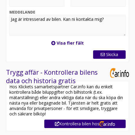
placerad på en annan anläggning eller reserverad*
MEDDELANDE
Utrustning inkluderar:
- R-Design
- Parkeringsvärmare
- Dragkrok
- Harman/Kardon ljudsystem
Visa fler fält
- Skinn/alcantaraklädsel
- Rattvärme
Skicka
Övrig information om bilen:
Vid blandad körning är förbrukning endast 0.44 l/mil
Trygg affär - Kontrollera bilens
Besiktigad till och med 2027-08-31
data och historia gratis
Möjlighet till 12-60 månaders garanti
Hos Klickets samarbetspartner Car.info kan du enkelt
kontrollera både biluppgifter och bilhistorik (t.ex.
Servicehistorik:
mätarställning) eller andra viktiga data när du ska köpa din
2017-03-01 - 2965 mil
nästa nya eller begagnade bil. Tjänsten är helt gratis att
2018-02-26 - 5874 mil
använda för privatpersoner - för ett smidigare, tryggare
2019-02-20 - 7962 mil
och säkrare bilköp!
2020-02-11 - 10052 mil
Kontrollera bilen hos
2021-01-13 - 11733 mil
2022-04-04 - 13755 mil