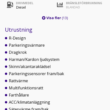
DRIVMEDEL
BRÄNSLEFÖRBRUKNING
Diesel
BLANDAD
Visa fler
(13)
Utrustning
R-Design
Parkeringsvärmare
Dragkrok
Harman/Kardon ljudsystem
Skinn/alcantaraklädsel
Parkeringssensorer fram/bak
Rattvärme
Multifunktionsratt
Farthållare
ACC/klimatanläggning
Sätesvärme fram/bak