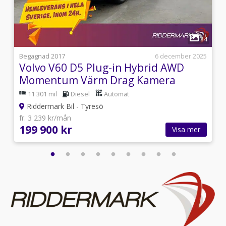
fram/bak,Isofix,Bluetooth,Svensksåld,A/C,AC,AC och
klimatanläggning,Elhissar fram och bak,Övrig
standardutrustning,Parkeringssensorer
1
bak,Aircondition,Motorvärmare,Parkeringssensor
8
34
bak,Delskinn
i
Begagnad 2017
6 december 2025
Volvo V60 D5 Plug-in Hybrid AWD
Momentum Värm Drag Kamera
11 301 mil
Diesel
Automat
Riddermark Bil - Tyresö
fr. 3 239 kr/mån
199 900 kr
Visa mer