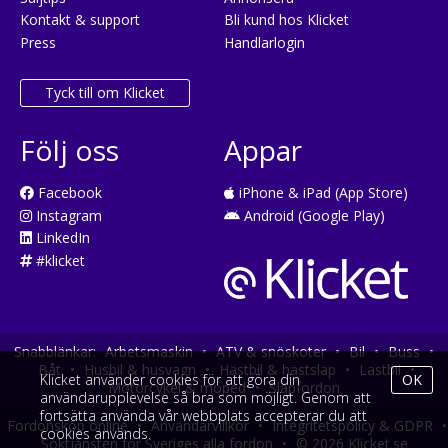
Kontakt & support
Bli kund hos Klicket
Press
Handlarlogin
Tyck till om Klicket
Följ oss
Appar
Facebook
iPhone & iPad (App Store)
Instagram
Android (Google Play)
LinkedIn
#klicket
Snabblänkar:
Arbetsmaskin
•
ATV & snöskoter
•
Bil
•
Buss
•
Båt
•
Husbil & husvagn
•
Hästbil & hästsläp
•
Lastbil
•
Klicket använder cookies för att göra din
OK
Motorcykel & moped
•
Släpfordon
användarupplevelse så bra som möjligt. Genom att
fortsätta använda vår webbplats accepterar du att
Fordonsköp online
•
Användarvillkor
•
Integritetspolicy & GDPR
•
cookies används.
Söktjänsten för Sveriges alla fordon
•
© 2026 Klicket.se