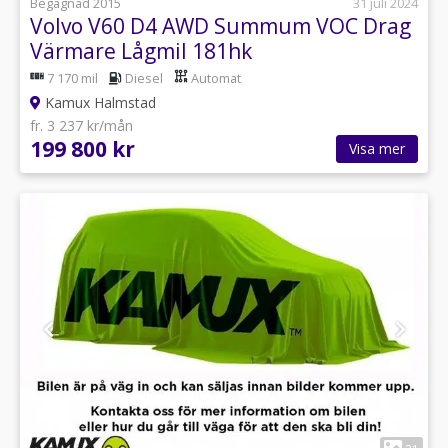
Begagnad 2015
31 juli 2024
Volvo V60 D4 AWD Summum VOC Drag
Värmare Lågmil 181hk
7 170 mil
Diesel
Automat
Kamux Halmstad
fr. 3 237 kr/mån
199 800 kr
Visa mer
1