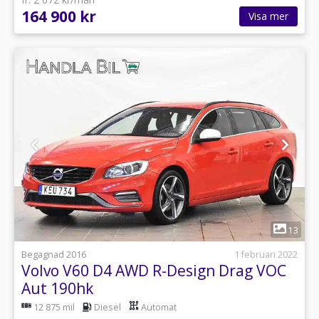
164 900 kr
Visa mer
1
13
Begagnad 2016
1 februari 2022
Volvo V60 D4 AWD R-Design Drag VOC
Aut 190hk
12 875 mil
Diesel
Automat