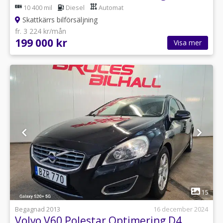
10 400 mil
Diesel
Automat
Skattkärrs bilförsäljning
fr. 3 224 kr/mån
199 000 kr
Visa mer
1
15
Begagnad 2013
16 december 2024
Volvo V60 Polestar Optimering D4