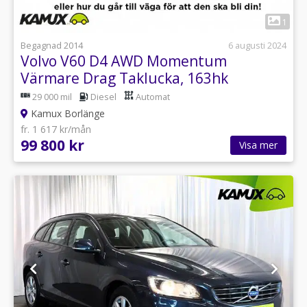
1
Begagnad 2014
6 augusti 2024
Volvo V60 D4 AWD Momentum
Värmare Drag Taklucka, 163hk
29 000 mil
Diesel
Automat
Kamux Borlänge
fr. 1 617 kr/mån
99 800 kr
Visa mer