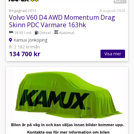
21
Begagnad 2013
8 augusti 2024
Volvo V60 D4 AWD Momentum Drag
Skinn PDC Värmare 163hk
18 931 mil
Diesel
Automat
Kamux Jönköping
fr. 2 182 kr/mån
134 700 kr
Visa mer