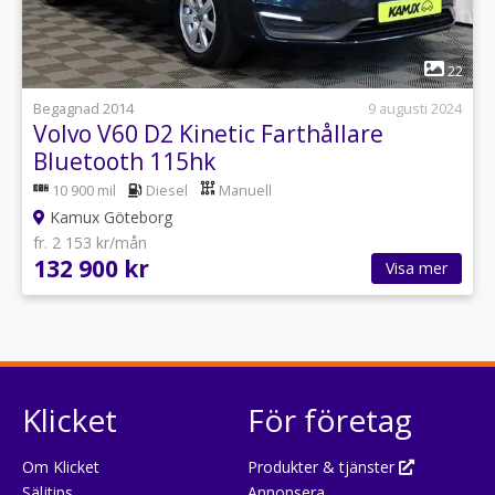
1
22
Begagnad 2014
9 augusti 2024
Volvo V60 D2 Kinetic Farthållare
Bluetooth 115hk
10 900 mil
Diesel
Manuell
Kamux Göteborg
fr. 2 153 kr/mån
132 900 kr
Visa mer
Klicket
För företag
Om Klicket
Produkter & tjänster
Säljtips
Annonsera