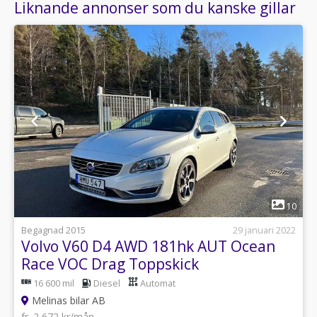
Liknande annonser som du kanske gillar
1
10
Begagnad 2015
29 januari 2022
Volvo V60 D4 AWD 181hk AUT Ocean
Race VOC Drag Toppskick
16 600 mil
Diesel
Automat
Melinas bilar AB
fr. 2 672 kr/mån