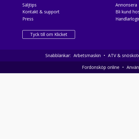
Säljtips
Annonsera
Kontakt & support
Bli kund hos
Press
Handlarlogi
Tyck till om Klicket
Snabblänkar:
Arbetsmaskin
•
ATV & snöskot
Fordonsköp online
•
Använd