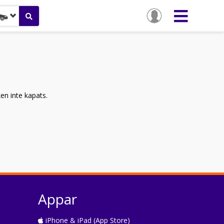
ken inte kapats.
Appar
iPhone & iPad (App Store)