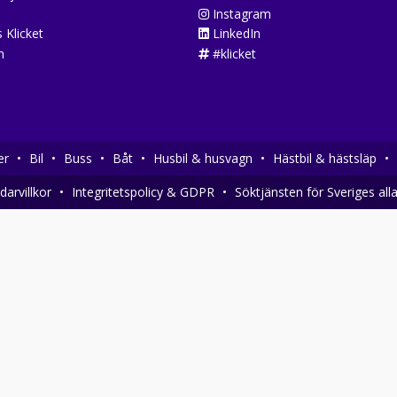
Instagram
 Klicket
LinkedIn
n
#klicket
er
•
Bil
•
Buss
•
Båt
•
Husbil & husvagn
•
Hästbil & hästsläp
•
arvillkor
•
Integritetspolicy & GDPR
•
Söktjänsten för Sveriges all