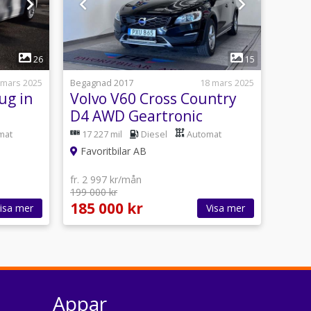
1
26
15
 mars 2025
Begagnad 2017
18 mars 2025
ug in
Volvo V60 Cross Country
D4 AWD Geartronic
Summum Euro 6
mat
17 227 mil
Diesel
Automat
Favoritbilar AB
fr. 2 997 kr/mån
199 000 kr
185 000 kr
isa mer
Visa mer
Appar