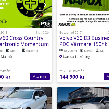
1
20
 2018
8 juli 2024
Begagnad 2017
 V60 Cross Country
Volvo V60 D3 Busine
artronic Momentum
PDC Värmare 150hk
mil
Diesel
Automat
18 700 mil
Diesel
Manue
 Malmö
Kamux Linköping
 kr/mån
fr. 2 348 kr/mån
00 kr
144 900 kr
Visa mer
V