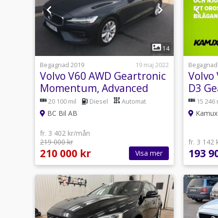
1
14
Begagnad 2019
19 maj 2022
Begagnad
Volvo V60 AWD Geartronic
Volvo
Momentum, Advanced
D3 Ge
Edition Euro 6
150hk
20 100 mil
Diesel
Automat
15 246 
BC Bil AB
Kamux
fr. 3 402 kr/mån
219 000 kr
fr. 3 142
210 000 kr
193 9
Visa mer