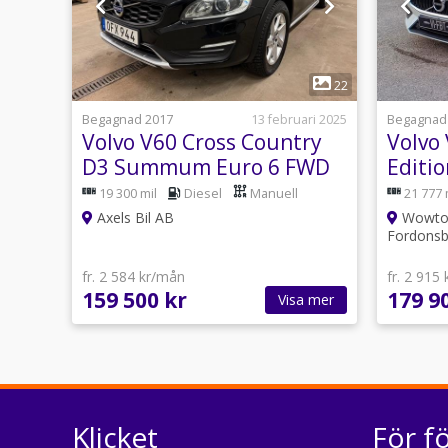
1
22
Begagnad 2017
13 februari 2025
Begagnad
Volvo V60 Cross Country
Volvo
D3 Summum Euro 6 FWD
Edit
6|1 B
19 300 mil
Diesel
Manuell
21 777 
Axels Bil AB
Wowto 
Fordonsb
fr. 2 584 kr/mån
fr. 2 915
159 500 kr
179 9
Visa mer
Klicket
För f