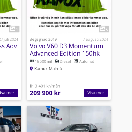
1
1
6
27 juli 2024
Begagnad 2019
7 augusti 2024
ss Adv
Volvo V60 D3 Momentum
Advanced Edition 150hk
ll
16 500 mil
Diesel
Automat
Kamux Malmö
fr. 3 401 kr/mån
209 900 kr
isa mer
Visa mer