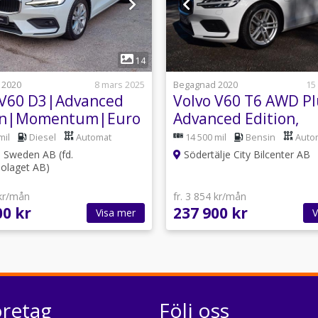
1
1
14
 2020
8 mars 2025
Begagnad 2020
15
 V60 D3|Advanced
Volvo V60 T6 AWD Pl
ion|Momentum|Euro
Advanced Edition,
rukare|
Momentum Euro 6
mil
Diesel
Automat
14 500 mil
Bensin
Auto
Sweden AB (fd.
Södertälje City Bilcenter AB
olaget AB)
 kr/mån
fr. 3 854 kr/mån
00 kr
237 900 kr
Visa mer
V
öretag
Följ oss