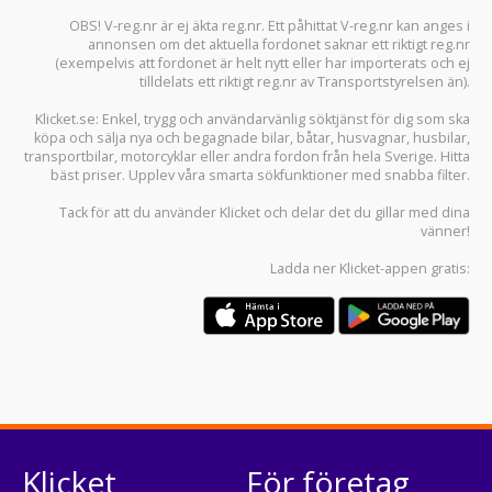
OBS! V-reg.nr är ej äkta reg.nr. Ett påhittat V-reg.nr kan anges i
annonsen om det aktuella fordonet saknar ett riktigt reg.nr
(exempelvis att fordonet är helt nytt eller har importerats och ej
tilldelats ett riktigt reg.nr av Transportstyrelsen än).
Klicket.se
: Enkel, trygg och användarvänlig söktjänst för dig som ska
köpa och sälja
nya och begagnade bilar
,
båtar
,
husvagnar
,
husbilar
,
transportbilar
,
motorcyklar
eller andra fordon från hela Sverige. Hitta
bäst priser. Upplev våra smarta sökfunktioner med snabba filter.
Tack för att du använder
Klicket
och delar det du gillar med dina
vänner!
Ladda ner
Klicket-appen
gratis:
Klicket
För företag