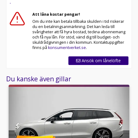
-
* 14 dagars helförsäkring via Folksam
* Över 10 tusen omdömen på Trustpilot
Att låna kostar pengar!
* Våra bilar är testade på över 100 punkter
Om du inte kan betala tillbaka skulden i tid riskerar
* Kvalitetssäkrade bilar
du en betalningsanmärkning. Det kan leda till
svårigheter att få hyra bostad, teckna abonnemang
Kontakta oss för mer information:
och få nya lån. För stöd, vänd dig till budget- och
skuldrådgivningen i din kommun. Kontaktuppgifter
Telefontider:
finns på
konsumentverket.se
.
Besökstider i butik:
Ansök om lånelöfte
RIDDERMARK BIL TRYGGHETSPAKET:
Du kanske även gillar
Skydda din bil med vårt trygghetspaket. Välj mellan 12-
60 månaders garanti och komplettera med extra
hjuluppsättningar till bra priser. Gör ditt bilköp tryggt
och enkelt hos oss.
Med korta lagertider försvinner våra bilar snabbt! Ring
oss idag för att reservera din bil: 021-540 08 00. Vi
erbjuder även skräddarsydd finansiering och 14 dagars
fri försäkring från Folksam.