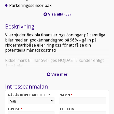
Parkeringssensor bak
Visa alla
(38)
Beskrivning
Vi erbjuder flexibla finansieringslösningar på samtliga
bilar med en godkännandegrad på 96% – gå in på
riddermarkbil.se eller ring oss för att få se din
potentiella månadskostnad.
Riddermark Bil har Sveriges NÖJDASTE kunder enligt
Trustpilot
*YKX92B* *Vi tar emot alla inbyten och erbjuder
Visa mer
hemleverans i hela Sverige!*
Intresseanmälan
Varmt välkommen till Riddermark Bil i Västerås!
NÄR ÄR KÖPET AKTUELLT?
NAMN
*
Volvo V60 D4 AWD Momentum kombinerar
fyrhjulsdrift, hög komfort och klassisk skandinavisk
design i en rymlig premiumkombi. Utrustad med Volvo
E-POST
*
TELEFON
On Call, parkeringsvärmare, backkamera, navigation