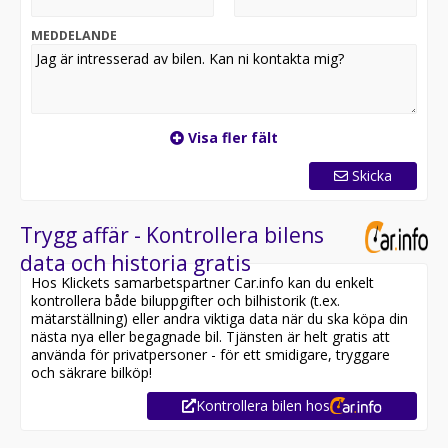
och BLIS som ger en trygg och bekväm körupplevelse
året runt. Ett utmärkt val för dig som söker en
MEDDELANDE
välutrustad familjebil med hög säkerhet, god
framkomlighet och premiumkänsla.
*OBS: Vänligen ring oss innan ditt besök för att
säkerställa att bilen finns i butiken, då den kan vara
Visa fler fält
placerad på en annan anläggning eller reserverad*
Skicka
Utrustning inkluderar:
- Momentum
- AWD - Fyrhjulsdrift
Trygg affär - Kontrollera bilens
- Volvo On Call & Parkeringsvärmare
data och historia gratis
- Backkamera
Hos Klickets samarbetspartner Car.info kan du enkelt
- Navigation
kontrollera både biluppgifter och bilhistorik (t.ex.
- Döda vinkel varnare (BLIS)
mätarställning) eller andra viktiga data när du ska köpa din
- Adaptiv Farthållare / Pilot Assist
nästa nya eller begagnade bil. Tjänsten är helt gratis att
- Lane assist
använda för privatpersoner - för ett smidigare, tryggare
- Rattvärme
och säkrare bilköp!
- Apple CarPlay & Android Auto
Kontrollera bilen hos
Övrig information om bilen: