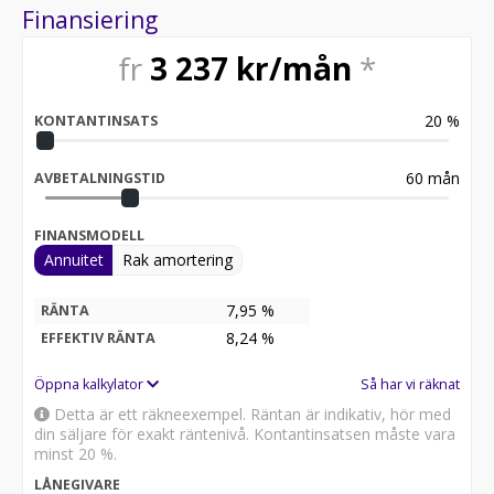
Vid blandad körning är förbrukning endast 0.49 l/mil
Finansiering
Besiktigad till och med 2026-10-31
Möjlighet till 12-60 månaders garanti
fr
3 237
kr/mån
*
Servicehistorik:
2020-09-21 - 3245 mil
20
%
KONTANTINSATS
2021-06-03 - 6427 mil
2021-12-22 - 9334 mil
2022-12-12 - 12759 mil
60
mån
AVBETALNINGSTID
2023-08-28 - 16243 mil (Kamrem bytt)
2024-07-05 - 17815 mil
FINANSMODELL
2025-06-30 - 19380 mil
Annuitet
Rak amortering
2026-06-29 - 20723 mil
Besök
7,95 %
RÄNTA
för att:
8,24
%
EFFEKTIV RÄNTA
• Se närbilder och film på bilen
• Reservera bilen direkt online
Öppna kalkylator
Så har vi räknat
• Få mer info om utrustning och tillval
Detta är ett räkneexempel. Räntan är indikativ, hör med
din säljare för exakt räntenivå. Kontantinsatsen måste vara
Därför ska du välja Riddermark Bil:
minst 20 %.
* Störst i Sverige på begagnade bilar
LÅNEGIVARE
* Erbjuder hemleverans i hela Sverige