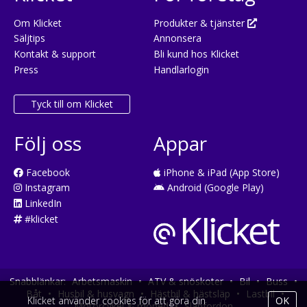
Om Klicket
Produkter & tjänster
Säljtips
Annonsera
Kontakt & support
Bli kund hos Klicket
Press
Handlarlogin
Tyck till om Klicket
Följ oss
Appar
Facebook
iPhone & iPad (App Store)
Instagram
Android (Google Play)
LinkedIn
#klicket
Snabblänkar:
Arbetsmaskin
•
ATV & snöskoter
•
Bil
•
Buss
•
Båt
•
Husbil & husvagn
•
Hästbil & hästsläp
•
Lastbil
•
Klicket använder cookies för att göra din
OK
Motorcykel & moped
•
Släpfordon