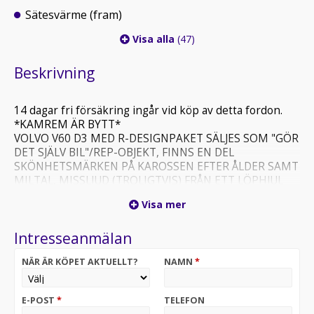
Sätesvärme (fram)
Visa alla
(47)
Beskrivning
14 dagar fri försäkring ingår vid köp av detta fordon.
*KAMREM ÄR BYTT*
VOLVO V60 D3 MED R-DESIGNPAKET SÄLJES SOM "GÖR
DET SJÄLV BIL"/REP-OBJEKT, FINNS EN DEL
SKÖNHETSMÄRKEN PÅ KAROSSEN EFTER ÅLDER SAMT
MILTAL, MISSLJUD (TROLIGTVIS) FRÅN ETT LÖPHJUL
TILL MULTIREMEN, FUKTAR LITE OLJA FRÅN MOTORN,
Visa mer
SMÅSAKER FÖR DEN HÄNDIGE, FÖR ÖVRIGT EN
TREVLIG BIL SOM GÅR BRA I MOTOR, VÄXELLÅDA OCH
Intresseanmälan
BROMSAR MED MERA.
BILEN SÄLJES HELT UTAN GARANTIER SAMT
NÄR ÄR KÖPET AKTUELLT?
NAMN
*
BYTESRÄTT.
Finansiering ordnas via Länsförsäkringar Finans om så
E-POST
*
TELEFON
önskas.