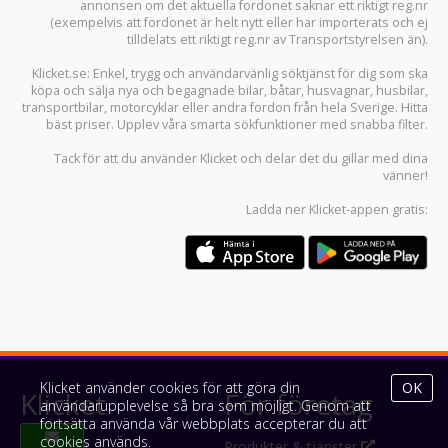
annonsen om det aktuella fordonet saknar ett riktigt reg.nr
(exempelvis att fordonet är helt nytt eller har importerats och ej
tilldelats ett riktigt reg.nr av Transportstyrelsen än).
Klicket.se
: Enkel, trygg och användarvänlig söktjänst för dig som ska
köpa och sälja
nya och begagnade bilar
,
båtar
,
husvagnar
,
husbilar
,
transportbilar
,
motorcyklar
eller andra fordon från hela Sverige. Hitta
bäst priser. Upplev våra smarta sökfunktioner med snabba filter.
Tack för att du använder
Klicket
och delar det du gillar med dina
vänner!
Ladda ner
Klicket-appen
gratis:
Klicket använder cookies för att göra din
OK
Klicket
För företag
användarupplevelse så bra som möjligt. Genom att
fortsätta använda vår webbplats accepterar du att
cookies används.
Om Klicket
Produkter & tjänster