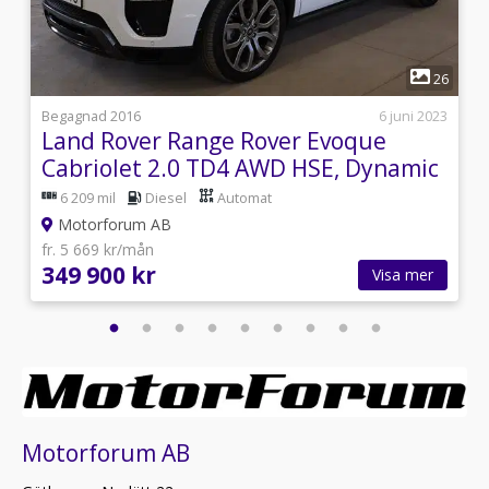
1
4
26
i
Begagnad 2016
6 juni 2023
h
Land Rover Range Rover Evoque
Cabriolet 2.0 TD4 AWD HSE, Dynamic
(150HK)
6 209 mil
Diesel
Automat
Motorforum AB
fr. 5 669 kr/mån
349 900 kr
Visa mer
Motorforum AB