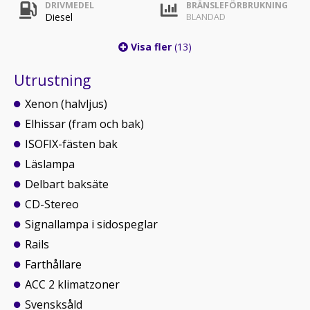
DRIVMEDEL
BRÄNSLEFÖRBRUKNING
Diesel
BLANDAD
Visa fler
(13)
Utrustning
Xenon (halvljus)
Elhissar (fram och bak)
ISOFIX-fästen bak
Läslampa
Delbart baksäte
CD-Stereo
Signallampa i sidospeglar
Rails
Farthållare
ACC 2 klimatzoner
Svensksåld