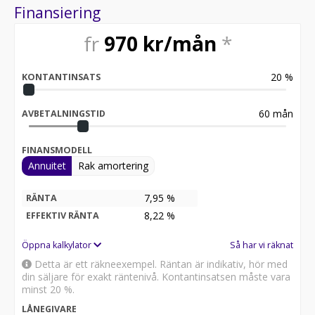
Finansiering
fr
970
kr/mån
*
20
%
KONTANTINSATS
60
mån
AVBETALNINGSTID
FINANSMODELL
Annuitet
Rak amortering
7,95 %
RÄNTA
8,22
%
EFFEKTIV RÄNTA
Öppna kalkylator
Så har vi räknat
Detta är ett räkneexempel. Räntan är indikativ, hör med
din säljare för exakt räntenivå. Kontantinsatsen måste vara
minst 20 %.
LÅNEGIVARE