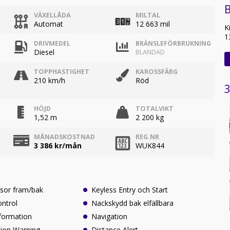
B
VÄXELLÅDA
MILTAL
Automat
12 663 mil
K
1
DRIVMEDEL
BRÄNSLEFÖRBRUKNING
Diesel
BLANDAD
TOPPHASTIGHET
KAROSSFÄRG
210 km/h
Röd
3
HÖJD
TOTALVIKT
1,52 m
2 200 kg
MÅNADSKOSTNAD
REG.NR
3 386
kr/mån
WUK844
nsor fram/bak
Keyless Entry och Start
ontrol
Nackskydd bak elfällbara
nformation
Navigation
sion Warning
Distance Alert