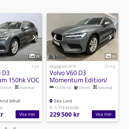
1
1
28
30
3 juli
Begagnad 2019
29 maj
B
0 D3
Volvo V60 D3
V
m 150hk VOC
Momentum Edition/
I
Nyservad
Dragkrok/ Navigation/
Diesel
Automat
16 036 mil
Diesel
Automat
ad
Back...
Aröd Bilhall
Bilia Lund
ån
fr. 3 718 kr/mån
f
kr
229 500 kr
2
Visa mer
Visa mer