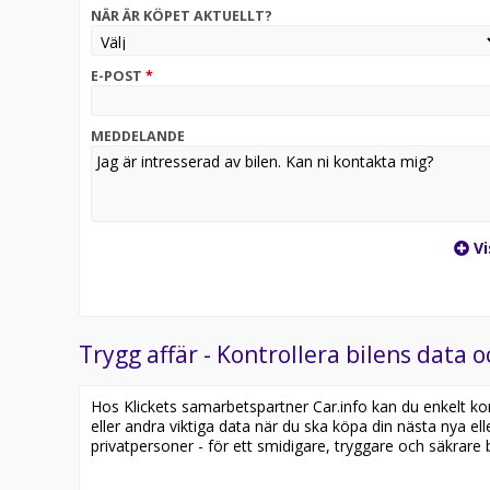
NÄR ÄR KÖPET AKTUELLT?
* Bilia Total: vår helhetslösning med förmånlig fina
* Carpay-kort (och/eller app) med poäng på alla köp
E-POST
*
* Hemleverans är möjlig inom hela Sverige
MEDDELANDE
* Kontakta din säljare vid frågor!
Vi
Trygg affär - Kontrollera bilens data o
Hos Klickets samarbetspartner Car.info kan du enkelt kontr
eller andra viktiga data när du ska köpa din nästa nya ell
privatpersoner - för ett smidigare, tryggare och säkrare b