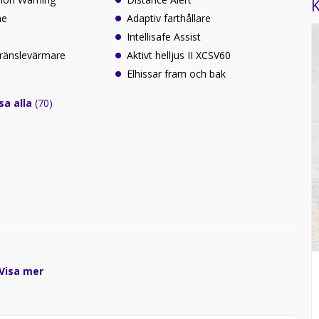
K
me
Adaptiv farthållare
Intellisafe Assist
ränslevärmare
Aktivt helljus II XCSV60
Elhissar fram och bak
sa alla
(70)
Visa mer
s villkor på Bilia.se)