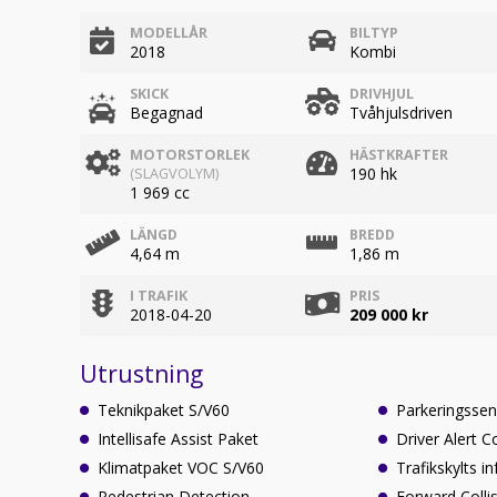
MODELLÅR
BILTYP
2018
Kombi
SKICK
DRIVHJUL
Begagnad
Tvåhjulsdriven
MOTORSTORLEK
HÄSTKRAFTER
190 hk
(SLAGVOLYM)
1 969 cc
LÄNGD
BREDD
4,64 m
1,86 m
I TRAFIK
PRIS
2018-04-20
209 000 kr
Utrustning
Teknikpaket S/V60
Parkeringsse
Intellisafe Assist Paket
Driver Alert C
Klimatpaket VOC S/V60
Trafikskylts i
Pedestrian Detection
Forward Colli