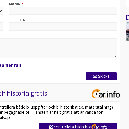
NAMN
*
nsiering, serviceavtal & försäkring
D
!
TELEFON
sa fler fält
Skicka
ch historia gratis
ollera både biluppgifter och bilhistorik (t.ex. mätarställning)
er begagnade bil. Tjänsten är helt gratis att använda för
ilköp!
Kontrollera bilen hos