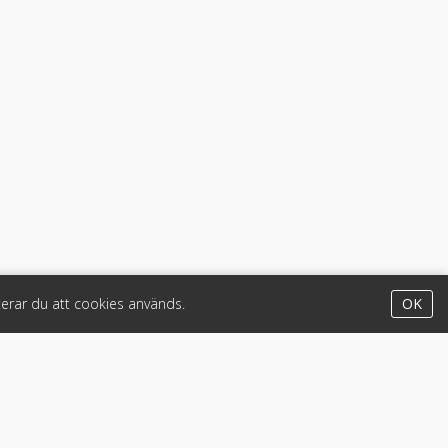
erar du att cookies används.
OK
Appar