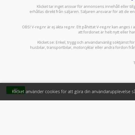
Klicket tar inget ansvar för annonsens innehåll eller ti
erhållas direkt från säljaren. Säljaren ansvarar för att de
OBS! V-reg.nr är ej äkta reg.nr. Ett påhittat V-reg.nr kan anges 
att fordonet är helt nytt eller ha
Klicket.se
: Enkel, trygg och användarvänlig söktjänst fö
husbilar
,
transportbilar
,
motorcyklar
eller andra fordon frå
Klicket använder cookies för att göra din användarupplevelse 
Klicket
För f