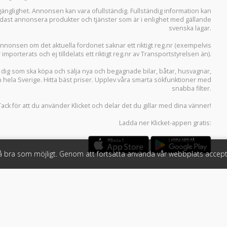
llgänglighet. Annonsen kan vara ofullständig. Fullständig information kan
 endast annonsera produkter och tjänster som är i enlighet med gällande
svenska lagar.
i annonsen om det aktuella fordonet saknar ett riktigt reg.nr (exempelvis
r importerats och ej tilldelats ett riktigt reg.nr av Transportstyrelsen än).
r dig som ska köpa och sälja
nya och begagnade bilar
,
båtar
,
husvagnar
,
n hela Sverige. Hitta bäst priser. Upplev våra smarta sökfunktioner med
snabba filter.
Tack för att du använder
Klicket
och delar det du gillar med dina vänner!
Ladda ner
Klicket-appen
gratis:
så bra som möjligt. Genom att fortsätta använda vår webbplats accept
öretag
Följ oss