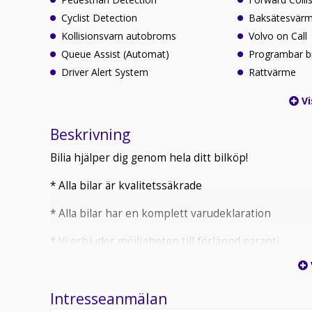
Cyclist Detection
Baksätesvär
Kollisionsvarn autobroms
Volvo on Call
Queue Assist (Automat)
Programbar b
Driver Alert System
Rattvärme
Vi
Beskrivning
Bilia hjälper dig genom hela ditt bilköp!
* Alla bilar är kvalitetssäkrade
* Alla bilar har en komplett varudeklaration
* Vi erbjuder möjligheten till förlängd garanti
* 30 dagars bytesrätt för samtliga begagnade bilar (lä
Intresseanmälan
* El- & hybridbilar har dokumenterad batterihälsa