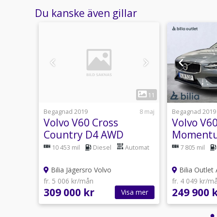
Du kanske även gillar
1
24
11
21 juli
Begagnad 2019
8 maj
Begagnad 2019
Volvo V60 Cross
Volvo V6
nced
Country D4 AWD
Momentu
,
Advanced SE /
Värmare 
Automat
10 453 mil
Diesel
Automat
7 805 mil
Dragkrok / T...
Nybesikt
lstuna
Bilia Jägersro Volvo
Bilia Outlet 
fr. 5 006 kr/mån
fr. 4 049 kr/m
309 000 kr
249 900 
sa mer
Visa mer