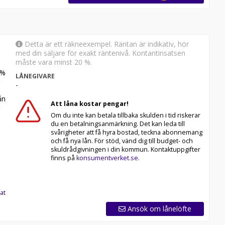
Detta är ett räkneexempel. Räntan är indikativ, hör
med din säljare för exakt räntenivå. Kontantinsatsen
måste vara minst 20 %.
%
LÅNEGIVARE
-
n
Att låna kostar pengar!
Om du inte kan betala tillbaka skulden i tid riskerar
du en betalningsanmärkning. Det kan leda till
svårigheter att få hyra bostad, teckna abonnemang
och få nya lån. För stöd, vänd dig till budget- och
skuldrådgivningen i din kommun. Kontaktuppgifter
finns på
konsumentverket.se
.
at
Ansök om lånelöfte