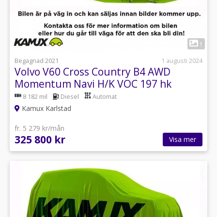
1
Begagnad 2021
1 augusti 2024
Volvo V60 Cross Country B4 AWD
Momentum Navi H/K VOC 197 hk
8 182 mil
Diesel
Automat
Kamux Karlstad
fr. 5 279 kr/mån
325 800 kr
Visa mer