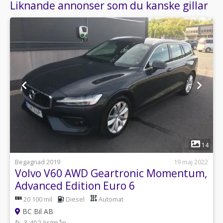
Liknande annonser som du kanske gillar
1
14
Begagnad 2019
19 maj 2022
Volvo V60 AWD Geartronic Momentum,
Advanced Edition Euro 6
20 100 mil
Diesel
Automat
BC Bil AB
fr. 3 402 kr/mån