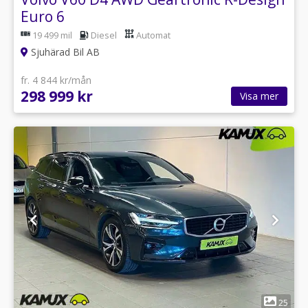
Euro 6
19 499 mil
Diesel
Automat
Sjuhärad Bil AB
fr. 4 844 kr/mån
298 999 kr
Visa mer
1
25