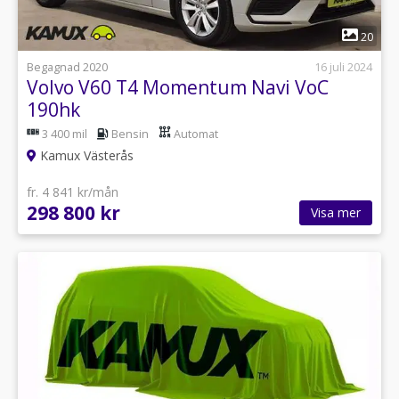
1
20
Begagnad 2020
16 juli 2024
Volvo V60 T4 Momentum Navi VoC
190hk
3 400 mil
Bensin
Automat
Kamux Västerås
fr. 4 841 kr/mån
298 800 kr
Visa mer