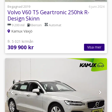
Begagnad 2019
6 juni 2024
Volvo V60 T5 Geartronic 250hk R-
Design Skinn
9 200 mil
Bensin
Automat
Kamux Växjö
fr. 5 021 kr/mån
309 900 kr
Visa mer