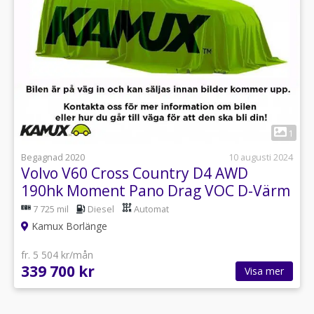
1
Begagnad 2020
10 augusti 2024
Volvo V60 Cross Country D4 AWD
190hk Moment Pano Drag VOC D-Värm
7 725 mil
Diesel
Automat
Kamux Borlänge
fr. 5 504 kr/mån
339 700 kr
Visa mer