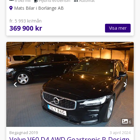
6 045 mil
Hybrid el/bensin
Automat
Mats Bilar i Borlänge AB
fr. 5 993 kr/mån
369 900 kr
Visa mer
1
6
Begagnad 2019
3 april 2024
Volvo V60 D4 AWD Geartronic R-Design