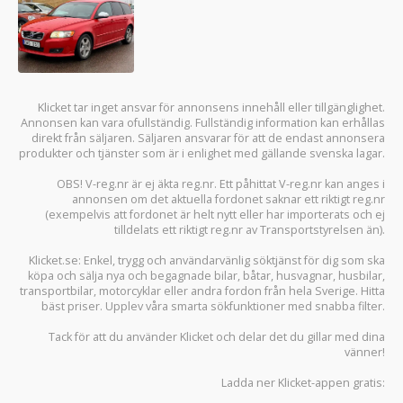
Klicket tar inget ansvar för annonsens innehåll eller tillgänglighet.
Annonsen kan vara ofullständig. Fullständig information kan erhållas
direkt från säljaren. Säljaren ansvarar för att de endast annonsera
produkter och tjänster som är i enlighet med gällande svenska lagar.
OBS! V-reg.nr är ej äkta reg.nr. Ett påhittat V-reg.nr kan anges i
annonsen om det aktuella fordonet saknar ett riktigt reg.nr
(exempelvis att fordonet är helt nytt eller har importerats och ej
tilldelats ett riktigt reg.nr av Transportstyrelsen än).
Klicket.se
: Enkel, trygg och användarvänlig söktjänst för dig som ska
köpa och sälja
nya och begagnade bilar
,
båtar
,
husvagnar
,
husbilar
,
transportbilar
,
motorcyklar
eller andra fordon från hela Sverige. Hitta
bäst priser. Upplev våra smarta sökfunktioner med snabba filter.
Tack för att du använder
Klicket
och delar det du gillar med dina
vänner!
Ladda ner
Klicket-appen
gratis: