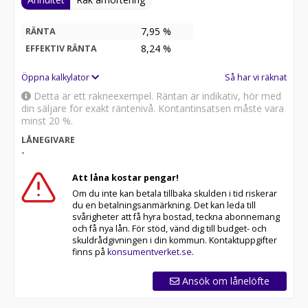
7,95 %
RÄNTA
8,24
%
EFFEKTIV RÄNTA
Öppna kalkylator
Så har vi räknat
Detta är ett räkneexempel. Räntan är indikativ, hör med
din säljare för exakt räntenivå. Kontantinsatsen måste vara
minst 20 %.
LÅNEGIVARE
-
Att låna kostar pengar!
Om du inte kan betala tillbaka skulden i tid riskerar
du en betalningsanmärkning. Det kan leda till
svårigheter att få hyra bostad, teckna abonnemang
och få nya lån. För stöd, vänd dig till budget- och
skuldrådgivningen i din kommun. Kontaktuppgifter
finns på
konsumentverket.se
.
Ansök om lånelöfte