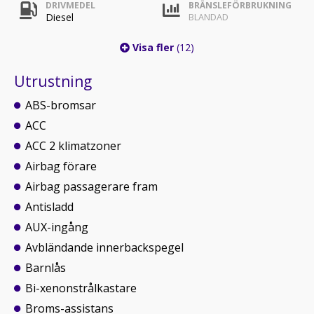
DRIVMEDEL
BRÄNSLEFÖRBRUKNING
Diesel
BLANDAD
Visa fler
(12)
Utrustning
ABS-bromsar
ACC
ACC 2 klimatzoner
Airbag förare
Airbag passagerare fram
Antisladd
AUX-ingång
Avbländande innerbackspegel
Barnlås
Bi-xenonstrålkastare
Broms-assistans