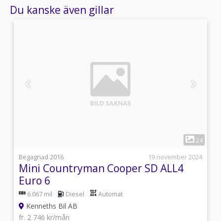
Du kanske även gillar
1
4
24
i
Begagnad 2016
19 november 2024
Mini Countryman Cooper SD ALL4
Euro 6
6 067 mil
Diesel
Automat
Kenneths Bil AB
fr. 2 746 kr/mån