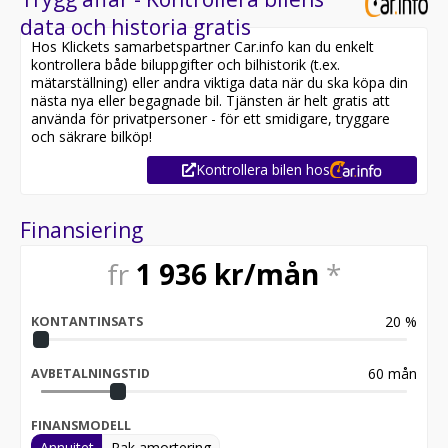
data och historia gratis
Hos Klickets samarbetspartner Car.info kan du enkelt
kontrollera både biluppgifter och bilhistorik (t.ex.
mätarställning) eller andra viktiga data när du ska köpa din
nästa nya eller begagnade bil. Tjänsten är helt gratis att
använda för privatpersoner - för ett smidigare, tryggare
och säkrare bilköp!
Kontrollera bilen hos
Finansiering
fr
1 936
kr/mån
*
20
%
KONTANTINSATS
60
mån
AVBETALNINGSTID
FINANSMODELL
Annuitet
Rak amortering