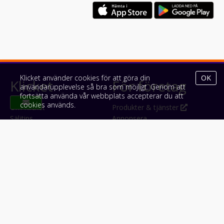
Klicket använder cookies för att göra din
OK
Klicket
För företag
användarupplevelse så bra som möjligt. Genom att
fortsätta använda vår webbplats accepterar du att
cookies används.
Om Klicket
Produkter & tjänster
Säljtips
Annonsera
Kontakt & support
Bli kund hos Klicket
Press
Handlarlogin
Tyck till om Klicket
Följ oss
Appar
Facebook
iPhone & iPad (App Store)