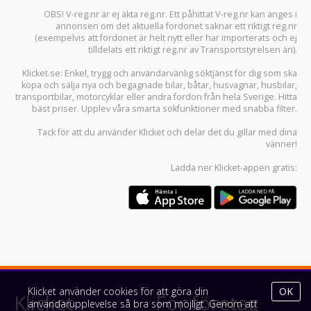
OBS! V-reg.nr är ej äkta reg.nr. Ett påhittat V-reg.nr kan anges i
annonsen om det aktuella fordonet saknar ett riktigt reg.nr
(exempelvis att fordonet är helt nytt eller har importerats och ej
tilldelats ett riktigt reg.nr av Transportstyrelsen än).
Klicket.se
: Enkel, trygg och användarvänlig söktjänst för dig som ska
köpa och sälja
nya och begagnade bilar
,
båtar
,
husvagnar
,
husbilar
,
transportbilar
,
motorcyklar
eller andra fordon från hela Sverige. Hitta
bäst priser. Upplev våra smarta sökfunktioner med snabba filter.
Tack för att du använder
Klicket
och delar det du gillar med dina
vänner!
Ladda ner
Klicket-appen
gratis:
Klicket använder cookies för att göra din
OK
Klicket
För företag
användarupplevelse så bra som möjligt. Genom att