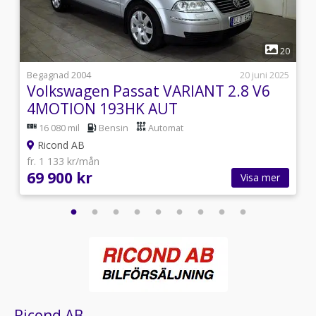
1
2
20
7
Begagnad 2004
20 juni 2025
Volkswagen Passat VARIANT 2.8 V6
4MOTION 193HK AUT
16 080 mil
Bensin
Automat
Ricond AB
fr. 1 133 kr/mån
69 900 kr
Visa mer
Ricond AB