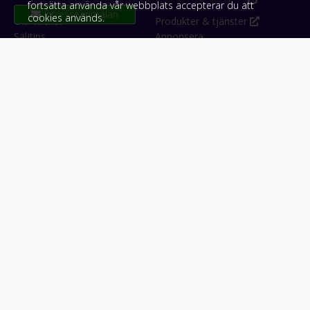
fortsätta använda vår webbplats accepterar du att
cookies används.
Om Klicket
Produkter & tjänster
Säljtips
Annonsera
Kontakt & support
Bli kund hos Klicket
Press
Handlarlogin
Tyck till om Klicket
Följ oss
Appar
Facebook
iPhone & iPad (App Store)
Instagram
Android (Google Play)
LinkedIn
#klicket
Snabblänkar:
Arbetsmaskin
•
ATV & snöskoter
•
Bil
•
Buss
•
Båt
•
Husbil & husvagn
•
Hästbil & hästsläp
•
Lastbil
•
Motorcykel & moped
•
Släpfordon