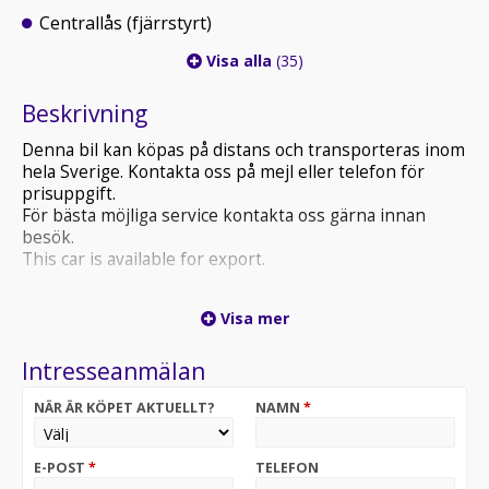
Centrallås (fjärrstyrt)
Visa alla
(35)
Beskrivning
Denna bil kan köpas på distans och transporteras inom
hela Sverige. Kontakta oss på mejl eller telefon för
prisuppgift.
För bästa möjliga service kontakta oss gärna innan
besök.
This car is available for export.
Volvo v50 med bensinmotor på 125hk. Underhållsfri
Visa mer
kamkedja.
Motorvärmare, AC, farthållare. Multifunktionsratt i
Intresseanmälan
läder.
Blank och fin i lacken och ej rostig!
NÄR ÄR KÖPET AKTUELLT?
NAMN
*
Aluminiumfälgar med mkt fina sommardäck samt
fräscha dubbdäck på fälg ingår.
Praktisk, säker och ekonomisk bil som uppfyller de
E-POST
*
TELEFON
flestas behov!