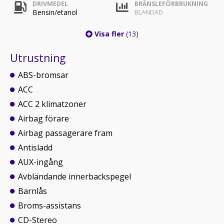
DRIVMEDEL
BRÄNSLEFÖRBRUKNING
Bensin/etanol
BLANDAD
Visa fler
(13)
Utrustning
ABS-bromsar
ACC
ACC 2 klimatzoner
Airbag förare
Airbag passagerare fram
Antisladd
AUX-ingång
Avbländande innerbackspegel
Barnlås
Broms-assistans
CD-Stereo