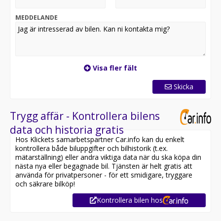
Nybesiktigad utan anmärkning - gäller till april 2027
MEDDELANDE
Årsskatt 1086kr
Förbrukning blandad 0,74
Mycket välservad - servad totalt 18 gånger varav senast
vid 17069 mil
Visa fler fält
Vi hjälper till med förmånlig avbetalning till låg
månadskostnad.
Skicka
Vi byter in ditt nuvarande fordon oavsett mil eller ålder!
Ring eller mejla oss för att få ditt inbyte värderat.
Trygg affär - Kontrollera bilens
Frågor om bilen?
data och historia gratis
Vi svarar gärna på dina frågor. Det är bara att kontakta
Hos Klickets samarbetspartner Car.info kan du enkelt
oss på telefon, mejl eller besök oss i vår bilhall. Varmt
kontrollera både biluppgifter och bilhistorik (t.ex.
välkomna!
mätarställning) eller andra viktiga data när du ska köpa din
nästa nya eller begagnade bil. Tjänsten är helt gratis att
använda för privatpersoner - för ett smidigare, tryggare
och säkrare bilköp!
Kontrollera bilen hos