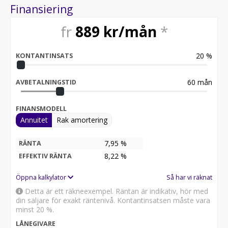
Finansiering
fr
889
kr/mån
*
20
%
KONTANTINSATS
60
mån
AVBETALNINGSTID
FINANSMODELL
Annuitet
Rak amortering
7,95 %
RÄNTA
8,22
%
EFFEKTIV RÄNTA
Öppna kalkylator
Så har vi räknat
Detta är ett räkneexempel. Räntan är indikativ, hör med
din säljare för exakt räntenivå. Kontantinsatsen måste vara
minst 20 %.
LÅNEGIVARE