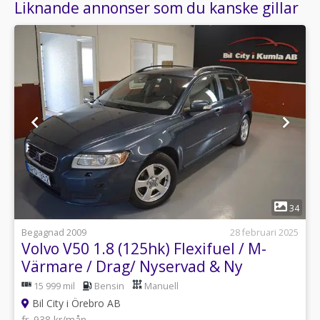
Liknande annonser som du kanske gillar
1
34
Begagnad 2009
28 februari 2025
Volvo V50 1.8 (125hk) Flexifuel / M-
Värmare / Drag/ Nyservad & Ny
Besiktad
15 999 mil
Bensin
Manuell
Bil City i Örebro AB
fr. 938 kr/mån