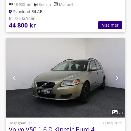
18 900 mil
Bensin
Manuell
Svanlund Bil AB
fr. 726 kr/mån
44 800 kr
Visa mer
1
20
Begagnad 2009
13 maj 2025
Volvo V50 1.6 D Kinetic Euro 4