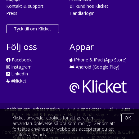
Kontakt & support
Bli kund hos Klicket
Press
Handlarlogin
Tyck till om Klicket
Följ oss
Appar
Facebook
iPhone & iPad (App Store)
Instagram
Android (Google Play)
LinkedIn
#klicket
Snabblänkar:
Arbetsmaskin
•
ATV & snöskoter
•
Bil
•
Buss
•
Båt
•
Husbil & husvagn
•
Hästbil & hästsläp
•
Lastbil
•
Klicket använder cookies för att göra din
OK
Motorcykel & moped
•
Släpfordon
användarupplevelse så bra som möjligt. Genom att
fortsätta använda vår webbplats accepterar du att
Fordonsköp online
•
Användarvillkor
•
Integritetspolicy & GDPR
•
cookies används.
Söktjänsten för Sveriges alla fordon
•
© 2026 Klicket.se