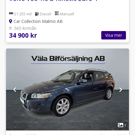
21 255 mil
Diesel
Manuell
Car Collection Malmö AB
fr. 565 kr/mån
34 900 kr
Visa mer
1
7