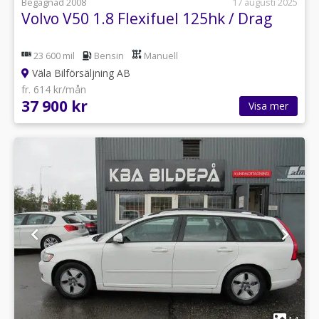
Begagnad 2008
17 augusti 2025
Volvo V50 1.8 Flexifuel 125hk / Drag
23 600 mil
Bensin
Manuell
Väla Bilförsäljning AB
fr. 614 kr/mån
37 900 kr
Visa mer
1