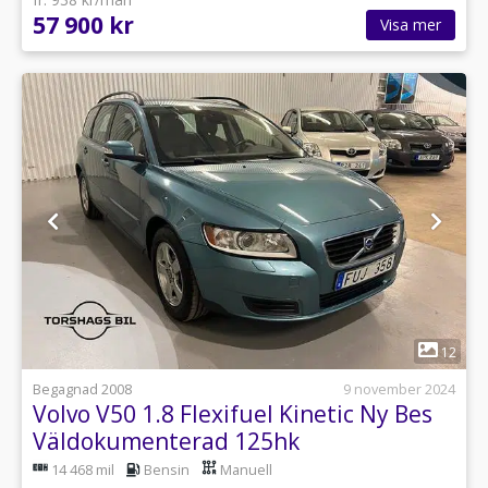
57 900 kr
Visa mer
1
12
Begagnad 2008
9 november 2024
Volvo V50 1.8 Flexifuel Kinetic Ny Bes
Väldokumenterad 125hk
14 468 mil
Bensin
Manuell