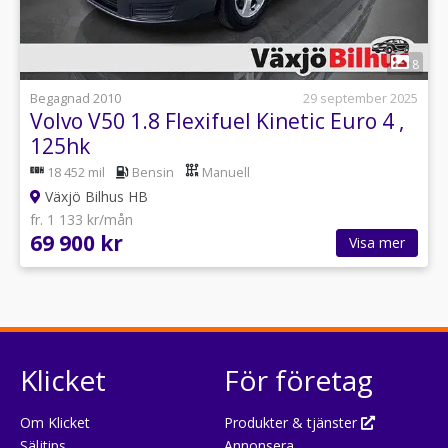
1
8
Begagnad 2010
29 september 2025
Volvo V50 1.8 Flexifuel Kinetic Euro 4 ,
125hk
18 452 mil
Bensin
Manuell
Växjö Bilhus HB
fr. 1 133 kr/mån
69 900 kr
Visa mer
Klicket
För företag
Om Klicket
Produkter & tjänster
Säljtips
Annonsera