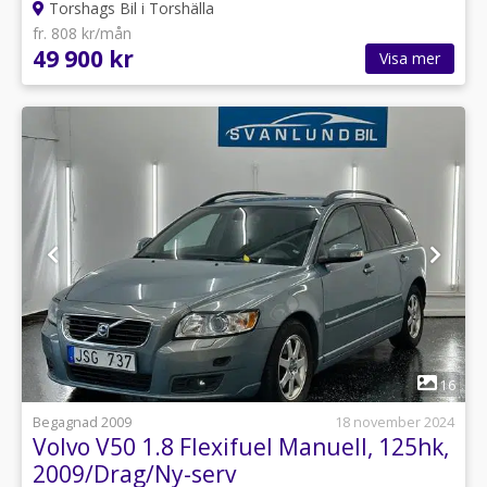
Torshags Bil i Torshälla
fr. 808 kr/mån
49 900 kr
Visa mer
1
16
Begagnad 2009
18 november 2024
Volvo V50 1.8 Flexifuel Manuell, 125hk,
2009/Drag/Ny-serv