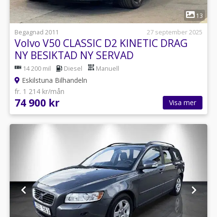
1
13
Begagnad 2011
27 september 2025
Volvo V50 CLASSIC D2 KINETIC DRAG
NY BESIKTAD NY SERVAD
14 200 mil
Diesel
Manuell
Eskilstuna Bilhandeln
fr. 1 214 kr/mån
74 900 kr
Visa mer