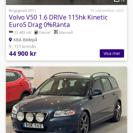
14
Begagnad 2011
16 september 2025
Volvo V50 1.6 DRIVe 115hk Kinetic
Euro5 Drag 0%Ränta
23 483 mil
Diesel
Manuell
KBA Bildepå
fr. 727 kr/mån
44 900 kr
Visa mer