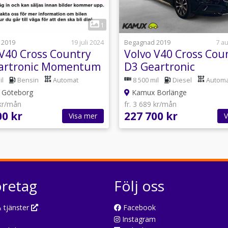
1
1
 2019
19 juli 2024
Begagnad 2019
7 a
 V40 Cross Country
Volvo V40 Cross Cou
artronic Momentum
D3 Geartronic
Teknikpaket Lounge
il
Bensin
Automat
8 500 mil
Diesel
Automa
150hk
Göteborg
Kamux Borlänge
 kr/mån
fr. 3 689 kr/mån
00 kr
227 700 kr
Visa mer
V
öretag
Följ oss
 tjänster
Facebook
Instagram