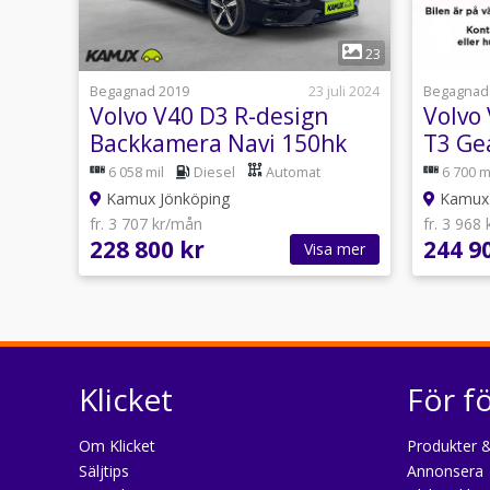
1
23
Begagnad 2019
23 juli 2024
Begagnad
Volvo V40 D3 R-design
Volvo
Backkamera Navi 150hk
T3 Ge
152hk
6 058 mil
Diesel
Automat
6 700 m
Kamux Jönköping
Kamux 
fr. 3 707 kr/mån
fr. 3 968
228 800 kr
244 9
Visa mer
Klicket
För f
Om Klicket
Produkter &
Säljtips
Annonsera