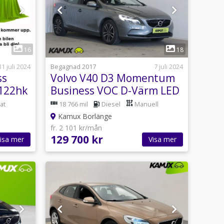
1
16
18
31 juli 2024
Begagnad 2017
7 juli 2024
ss
Volvo V40 D3 Momentum
 122hk
Business VOC D-Värm LED
Kambytt
at
18 766 mil
Diesel
Manuell
Kamux Borlänge
fr. 2 101 kr/mån
129 700 kr
isa mer
Visa mer