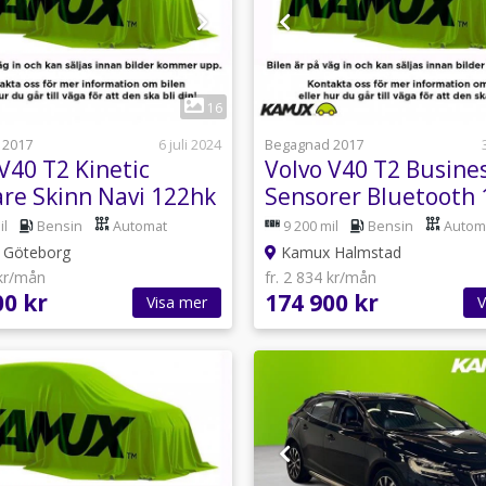
1
1
16
 2017
6 juli 2024
Begagnad 2017
V40 T2 Kinetic
Volvo V40 T2 Busine
re Skinn Navi 122hk
Sensorer Bluetooth
il
Bensin
Automat
9 200 mil
Bensin
Autom
Göteborg
Kamux Halmstad
 kr/mån
fr. 2 834 kr/mån
00 kr
174 900 kr
Visa mer
V