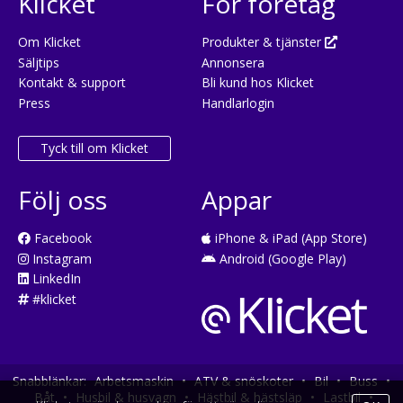
Klicket
För företag
Om Klicket
Produkter & tjänster
Säljtips
Annonsera
Kontakt & support
Bli kund hos Klicket
Press
Handlarlogin
Tyck till om Klicket
Följ oss
Appar
Facebook
iPhone & iPad (App Store)
Instagram
Android (Google Play)
LinkedIn
#klicket
Snabblänkar:
Arbetsmaskin
•
ATV & snöskoter
•
Bil
•
Buss
•
Båt
•
Husbil & husvagn
•
Hästbil & hästsläp
•
Lastbil
•