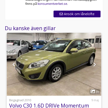
finns på
konsumentverket.se
.
Ansök om lånelöfte
Du kanske även gillar
1
1
31
i
Begagnad 2010
9 maj
Volvo C30 1.6D DRIVe Momentum