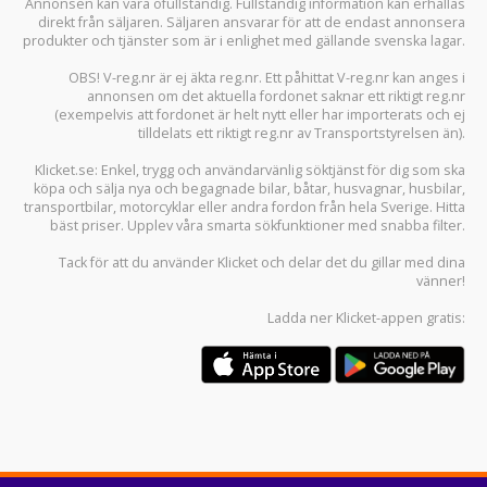
Annonsen kan vara ofullständig. Fullständig information kan erhållas
direkt från säljaren. Säljaren ansvarar för att de endast annonsera
produkter och tjänster som är i enlighet med gällande svenska lagar.
OBS! V-reg.nr är ej äkta reg.nr. Ett påhittat V-reg.nr kan anges i
annonsen om det aktuella fordonet saknar ett riktigt reg.nr
(exempelvis att fordonet är helt nytt eller har importerats och ej
tilldelats ett riktigt reg.nr av Transportstyrelsen än).
Klicket.se
: Enkel, trygg och användarvänlig söktjänst för dig som ska
köpa och sälja
nya och begagnade bilar
,
båtar
,
husvagnar
,
husbilar
,
transportbilar
,
motorcyklar
eller andra fordon från hela Sverige. Hitta
bäst priser. Upplev våra smarta sökfunktioner med snabba filter.
Tack för att du använder
Klicket
och delar det du gillar med dina
vänner!
Ladda ner
Klicket-appen
gratis: