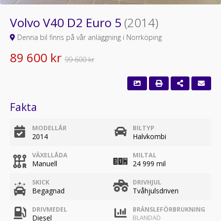
Volvo V40 D2 Euro 5
(2014)
Denna bil finns på vår anläggning i Norrköping
89 600 kr
99 600 kr
Fakta
MODELLÅR
BILTYP
2014
Halvkombi
VÄXELLÅDA
MILTAL
Manuell
24 999 mil
SKICK
DRIVHJUL
Begagnad
Tvåhjulsdriven
DRIVMEDEL
BRÄNSLEFÖRBRUKNING
Diesel
BLANDAD