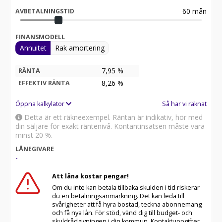
60
mån
AVBETALNINGSTID
FINANSMODELL
Annuitet
Rak amortering
7,95 %
RÄNTA
8,26
%
EFFEKTIV RÄNTA
Öppna kalkylator
Så har vi räknat
Detta är ett räkneexempel. Räntan är indikativ, hör med
din säljare för exakt räntenivå. Kontantinsatsen måste vara
minst 20 %.
LÅNEGIVARE
-
Att låna kostar pengar!
Om du inte kan betala tillbaka skulden i tid riskerar
du en betalningsanmärkning. Det kan leda till
svårigheter att få hyra bostad, teckna abonnemang
och få nya lån. För stöd, vänd dig till budget- och
skuldrådgivningen i din kommun. Kontaktuppgifter