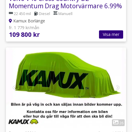
Momentum Drag Motorvärmare 6.99%
ränta 115hk
22 450 mil
Diesel
Manuell
Kamux Borlänge
fr. 1 779 kr/mån
109 800 kr
Visa mer
1
26