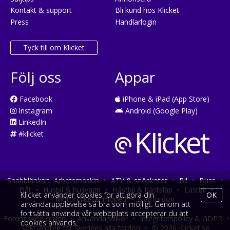
Kontakt & support
Bli kund hos Klicket
Press
Handlarlogin
Tyck till om Klicket
Följ oss
Appar
Facebook
iPhone & iPad (App Store)
Instagram
Android (Google Play)
LinkedIn
#klicket
Snabblänkar:
Arbetsmaskin
•
ATV & snöskoter
•
Bil
•
Buss
•
Båt
•
Husbil & husvagn
•
Hästbil & hästsläp
•
Lastbil
•
Klicket använder cookies för att göra din
OK
Motorcykel & moped
•
Släpfordon
användarupplevelse så bra som möjligt. Genom att
fortsätta använda vår webbplats accepterar du att
Fordonsköp online
•
Användarvillkor
•
Integritetspolicy & GDPR
•
cookies används.
Söktjänsten för Sveriges alla fordon
•
© 2026 Klicket.se