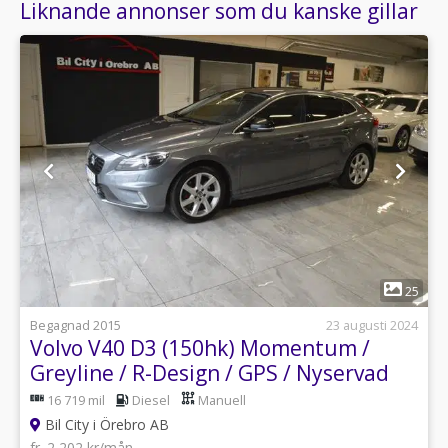
Liknande annonser som du kanske gillar
1
25
Begagnad 2015
23 augusti 2024
Volvo V40 D3 (150hk) Momentum /
Greyline / R-Design / GPS / Nyservad
16 719 mil
Diesel
Manuell
Bil City i Örebro AB
fr. 2 202 kr/mån