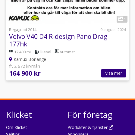
1
Begagnad 2014
9 augusti 2024
Volvo V40 D4 R-design Pano Drag
177hk
17 400 mil
Diesel
Automat
Kamux Borlänge
fr. 2 672 kr/mån
164 900 kr
Visa mer
Klicket
För företag
Om Klicket
Produkter & tjänster
Säljtips
Annonsera