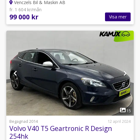
Venczels Bil & Maskin AB
fr. 1 604 kr/mån
99 000 kr
Visa mer
1
15
Begagnad 2014
12 april 2024
Volvo V40 T5 Geartronic R Design
254hk