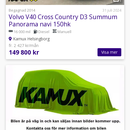
7
Begagnad 2014
31 juli 2024
Volvo V40 Cross Country D3 Summum
Panorama navi 150hk
16 000 mil
Diesel
Manuell
Kamux Helsingborg
fr. 2 427 kr/mån
149 800 kr
Visa mer