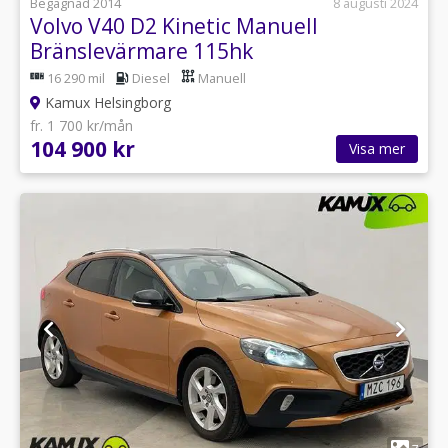
Begagnad 2014
8 augusti 2024
Volvo V40 D2 Kinetic Manuell
Bränslevärmare 115hk
16 290 mil
Diesel
Manuell
Kamux Helsingborg
fr. 1 700 kr/mån
104 900 kr
Visa mer
1