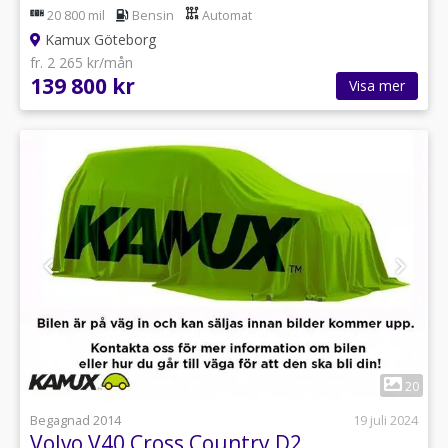
20 800 mil
Bensin
Automat
Kamux Göteborg
fr. 2 265 kr/mån
139 800 kr
Visa mer
1
20
Begagnad 2014
19 juli 2024
Volvo V40 Cross Country D2