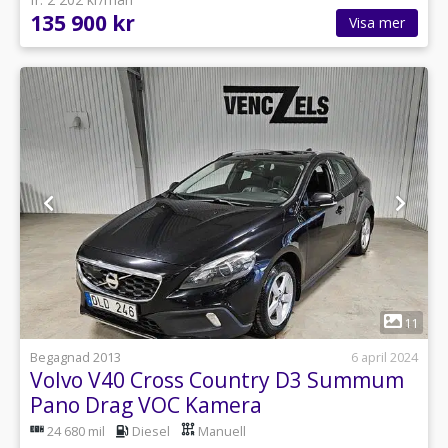
135 900 kr
Visa mer
1
11
Begagnad 2013
6 april 2024
Volvo V40 Cross Country D3 Summum
Pano Drag VOC Kamera
24 680 mil
Diesel
Manuell