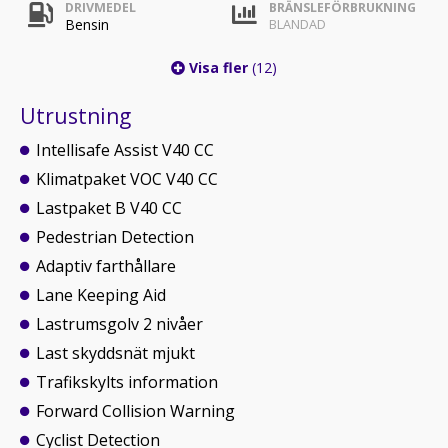
DRIVMEDEL
BRÄNSLEFÖRBRUKNING
Bensin
BLANDAD
Visa fler
(12)
Utrustning
Intellisafe Assist V40 CC
Klimatpaket VOC V40 CC
Lastpaket B V40 CC
Pedestrian Detection
Adaptiv farthållare
Lane Keeping Aid
Lastrumsgolv 2 nivåer
Last skyddsnät mjukt
Trafikskylts information
Forward Collision Warning
Cyclist Detection