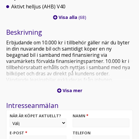
Aktivt helljus (AHB) V40
Visa alla
(68)
Beskrivning
Erbjudande om 10.000 kr i tillbehör gäller när du byter
in din nuvarande bil och samtidigt köper en ny
begagnad bil i samband med finansiering via
varumärkets förvalda finansieringspartner. 10.000 kr i
tillbehörsrabatt erhålls och nyttjas i samband med nya
bilköpet och dras av direkt på kundens order.
Vändande leasingbilar exkluderas från inbyten.
Visa mer
Intresseanmälan
NÄR ÄR KÖPET AKTUELLT?
NAMN
*
E-POST
*
TELEFON