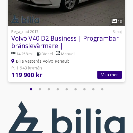
1
3
18
i
Begagnad 2017
8 maj
Volvo V40 D2 Business | Programbar
bränslevärmare |
14 258 mil
Diesel
Manuell
Bilia Västerås Volvo Renault
fr. 1 943 kr/mån
119 900 kr
Visa mer