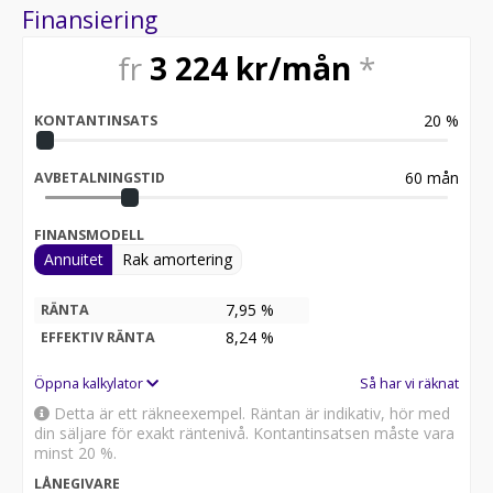
Finansiering
fr
3 224
kr/mån
*
20
%
KONTANTINSATS
60
mån
AVBETALNINGSTID
FINANSMODELL
Annuitet
Rak amortering
7,95 %
RÄNTA
8,24
%
EFFEKTIV RÄNTA
Öppna kalkylator
Så har vi räknat
Detta är ett räkneexempel. Räntan är indikativ, hör med
din säljare för exakt räntenivå. Kontantinsatsen måste vara
minst 20 %.
LÅNEGIVARE