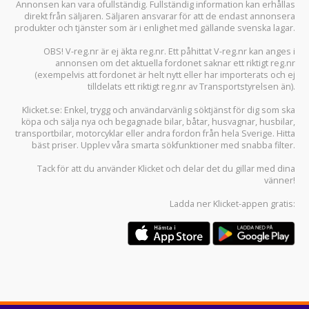
Annonsen kan vara ofullständig. Fullständig information kan erhållas
direkt från säljaren. Säljaren ansvarar för att de endast annonsera
produkter och tjänster som är i enlighet med gällande svenska lagar.
OBS! V-reg.nr är ej äkta reg.nr. Ett påhittat V-reg.nr kan anges i
annonsen om det aktuella fordonet saknar ett riktigt reg.nr
(exempelvis att fordonet är helt nytt eller har importerats och ej
tilldelats ett riktigt reg.nr av Transportstyrelsen än).
Klicket.se
: Enkel, trygg och användarvänlig söktjänst för dig som ska
köpa och sälja
nya och begagnade bilar
,
båtar
,
husvagnar
,
husbilar
,
transportbilar
,
motorcyklar
eller andra fordon från hela Sverige. Hitta
bäst priser. Upplev våra smarta sökfunktioner med snabba filter.
Tack för att du använder
Klicket
och delar det du gillar med dina
vänner!
Ladda ner
Klicket-appen
gratis: