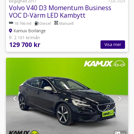
Begagnad 2017
7 juli 2024
Volvo V40 D3 Momentum Business
VOC D-Värm LED Kambytt
18 766 mil
Diesel
Manuell
Kamux Borlänge
fr. 2 101 kr/mån
129 700 kr
Visa mer
1