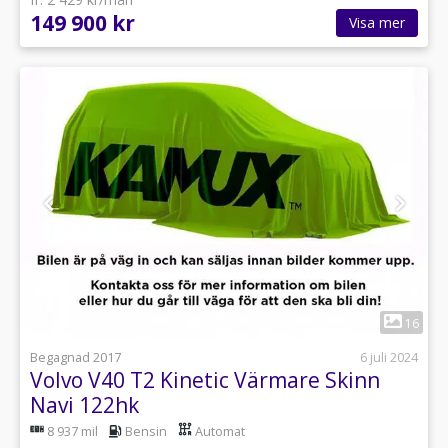
149 900 kr
Visa mer
1
16
Begagnad 2017
6 juli 2024
Volvo V40 T2 Kinetic Värmare Skinn
Navi 122hk
8 937 mil
Bensin
Automat