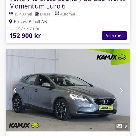
Momentum Euro 6
15 400 mil
Diesel
Automat
Bruces Bilhall AB
fr. 2 477 kr/mån
152 900 kr
Visa mer
1
18