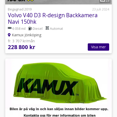
23
Begagnad 2019
23 juli 2024
Volvo V40 D3 R-design Backkamera
Navi 150hk
6 058 mil
Diesel
Automat
Kamux Jönköping
fr. 3 707 kr/mån
228 800 kr
Visa mer