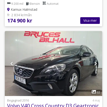
9 200 mil
Bensin
Automat
Kamux Halmstad
fr. 2 834 kr/mån
174 900 kr
Visa mer
1
32
Begagnad 2016
4 maj
Volvo V40 Cross Country D3 Geartronic