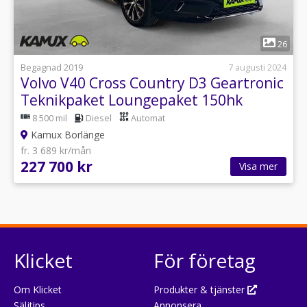
1
26
Begagnad 2019
7 augusti 2024
Volvo V40 Cross Country D3 Geartronic
Teknikpaket Loungepaket 150hk
8 500 mil
Diesel
Automat
Kamux Borlänge
fr. 3 689 kr/mån
227 700 kr
Visa mer
Klicket
För företag
Om Klicket
Produkter & tjänster
Säljtips
Annonsera