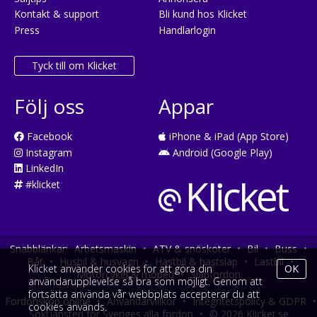
Kontakt & support
Bli kund hos Klicket
Press
Handlarlogin
Tyck till om Klicket
Följ oss
Appar
Facebook
iPhone & iPad (App Store)
Instagram
Android (Google Play)
LinkedIn
#klicket
Snabblänkar:
Arbetsmaskin
•
ATV & snöskoter
•
Bil
•
Buss
•
Båt
•
Husbil & husvagn
•
Hästbil & hästsläp
•
Lastbil
•
Klicket använder cookies för att göra din
OK
Motorcykel & moped
•
Släpfordon
användarupplevelse så bra som möjligt. Genom att
fortsätta använda vår webbplats accepterar du att
Fordonsköp online
•
Användarvillkor
•
Integritetspolicy & GDPR
•
cookies används.
Söktjänsten för Sveriges alla fordon
•
© 2026 Klicket.se