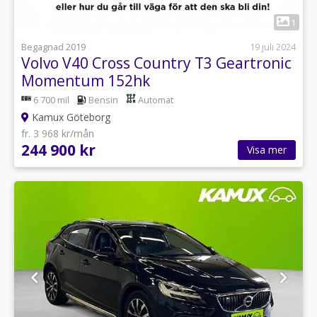
1
Begagnad 2019
19 juli 2024
Volvo V40 Cross Country T3 Geartronic
Momentum 152hk
6 700 mil
Bensin
Automat
Kamux Göteborg
fr. 3 968 kr/mån
244 900 kr
Visa mer