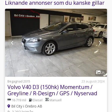
Liknande annonser som du kanske gillar
1
25
Begagnad 2015
23 augusti 2024
Volvo V40 D3 (150hk) Momentum /
Greyline / R-Design / GPS / Nyservad
16 719 mil
Diesel
Manuell
Bil City i Örebro AB
fr. 2 202 kr/mån