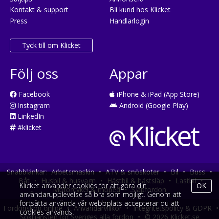
Kontakt & support
Bli kund hos Klicket
Press
Handlarlogin
Tyck till om Klicket
Följ oss
Appar
Facebook
iPhone & iPad (App Store)
Instagram
Android (Google Play)
LinkedIn
#klicket
Snabblänkar:
Arbetsmaskin
•
ATV & snöskoter
•
Bil
•
Buss
•
Båt
•
Husbil & husvagn
•
Hästbil & hästsläp
•
Lastbil
•
Klicket använder cookies för att göra din
OK
Motorcykel & moped
•
Släpfordon
användarupplevelse så bra som möjligt. Genom att
fortsätta använda vår webbplats accepterar du att
Fordonsköp online
•
Användarvillkor
•
Integritetspolicy & GDPR
•
cookies används.
Söktjänsten för Sveriges alla fordon
•
© 2026 Klicket.se