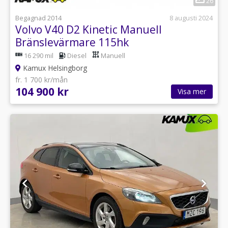
26
Begagnad 2014
8 augusti 2024
Volvo V40 D2 Kinetic Manuell
Bränslevärmare 115hk
16 290 mil
Diesel
Manuell
Kamux Helsingborg
fr. 1 700 kr/mån
104 900 kr
Visa mer