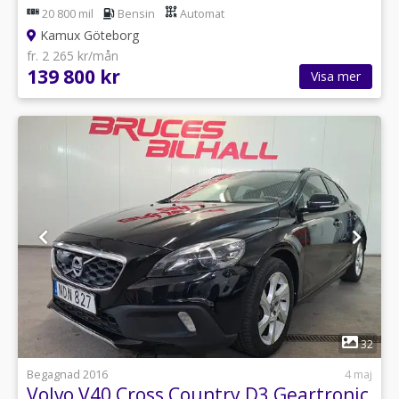
20 800 mil
Bensin
Automat
Kamux Göteborg
fr. 2 265 kr/mån
139 800 kr
Visa mer
1
32
Begagnad 2016
4 maj
Volvo V40 Cross Country D3 Geartronic