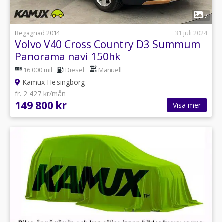
1
7
Begagnad 2014
31 juli 2024
Volvo V40 Cross Country D3 Summum
Panorama navi 150hk
16 000 mil
Diesel
Manuell
Kamux Helsingborg
fr. 2 427 kr/mån
149 800 kr
Visa mer