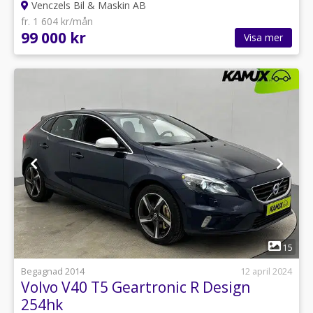
Venczels Bil & Maskin AB
fr. 1 604 kr/mån
99 000 kr
Visa mer
1
15
Begagnad 2014
12 april 2024
Volvo V40 T5 Geartronic R Design
254hk