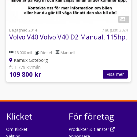
1
Begagnad 2014
7 augusti 2024
Volvo V40 Volvo V40 D2 Manual, 115hp,
18 000 mil
Diesel
Manuell
Kamux Göteborg
fr. 1 779 kr/mån
109 800 kr
Visa mer
Klicket
För företag
Om Klicket
Produkter & tjänster
Säljtips
Annonsera