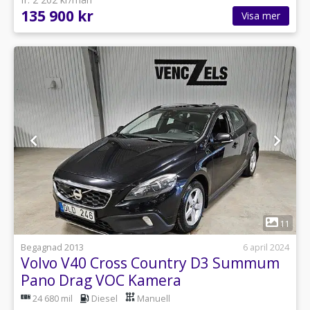
135 900 kr
Visa mer
1
11
Begagnad 2013
6 april 2024
Volvo V40 Cross Country D3 Summum
Pano Drag VOC Kamera
24 680 mil
Diesel
Manuell