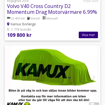
Begagnad 2014
19 juli 2024
Volvo V40 Cross Country D2
Momentum Drag Motorvärmare 6.99%
ränta 115hk
22 450 mil
Diesel
Manuell
Kamux Borlänge
fr. 1 779 kr/mån
109 800 kr
Visa mer
1