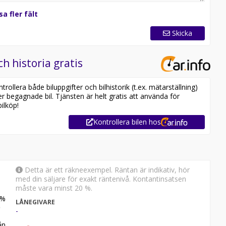
sa fler fält
Skicka
ch historia gratis
ollera både biluppgifter och bilhistorik (t.ex. mätarställning)
er begagnade bil. Tjänsten är helt gratis att använda för
ilköp!
Kontrollera bilen hos
Detta är ett räkneexempel. Räntan är indikativ, hör
med din säljare för exakt räntenivå. Kontantinsatsen
måste vara minst 20 %.
%
LÅNEGIVARE
-
n