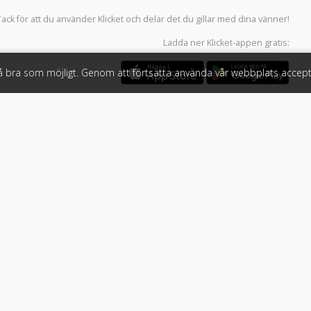
Tack för att du använder
Klicket
och delar det du gillar med dina vänner!
Ladda ner
Klicket-appen
gratis:
så bra som möjligt. Genom att fortsätta använda vår webbplats accept
öretag
Följ oss
 tjänster
Facebook
Instagram
 Klicket
LinkedIn
n
#klicket