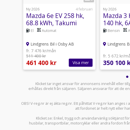
usti 13:14
Ny 2026
4 februari
Ny 2026
0 MZR
Mazda 6e EV 258 hk,
Mazda 3 
68.8 kWh, Takumi
140 hk, 
Manuell
El
Automat
Bensin
Lindgrens Bil i Osby AB
Lindgrens Bi
fr. 7 476 kr/mån
511 400 kr
fr. 5 672 kr/m
461 400 kr
350 100 
sa mer
Visa mer
Klicket tar inget ansvar för annonsens innehåll eller ti
erhållas direkt från säljaren. Säljaren ansvarar för att de
OBS! V-reg.nr är ej äkta reg.nr. Ett påhittat V-reg.nr kan anges 
att fordonet är helt nytt eller ha
Klicket.se
: Enkel, trygg och användarvänlig söktjänst fö
husbilar
,
transportbilar
,
motorcyklar
eller andra fordon frå