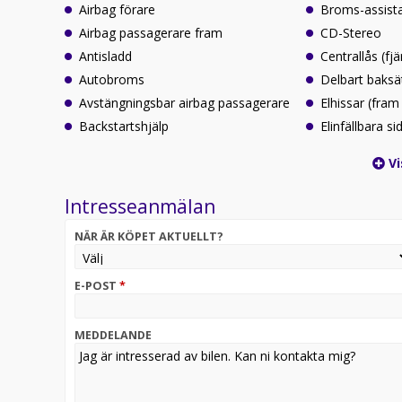
Airbag förare
Broms-assist
Airbag passagerare fram
CD-Stereo
Antisladd
Centrallås (fjä
Autobroms
Delbart baksä
Avstängningsbar airbag passagerare
Elhissar (fram
Backstartshjälp
Elinfällbara s
Vi
Intresseanmälan
NÄR ÄR KÖPET AKTUELLT?
E-POST
*
MEDDELANDE