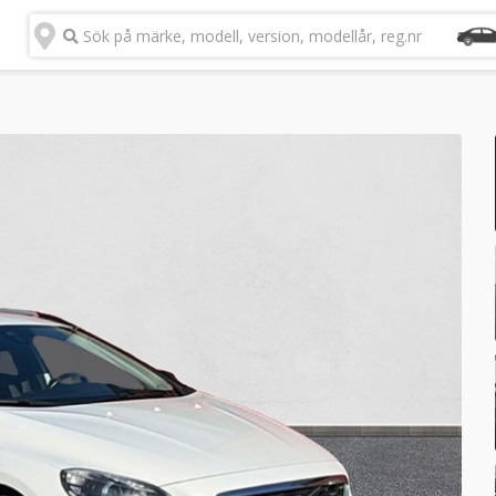
Sök på märke, modell, version, modellår, reg.nr