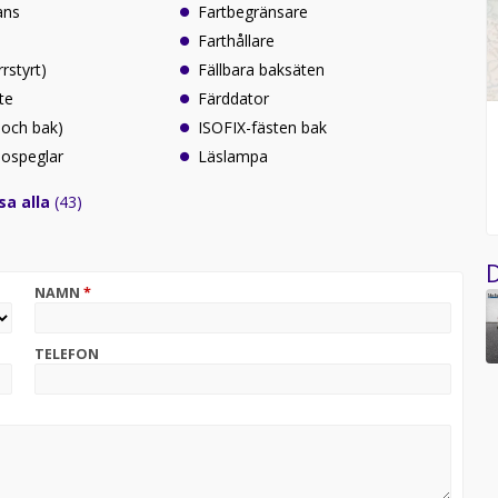
ans
Fartbegränsare
Farthållare
rrstyrt)
Fällbara baksäten
te
Färddator
 och bak)
ISOFIX-fästen bak
idospeglar
Läslampa
sa alla
(43)
D
NAMN
*
TELEFON