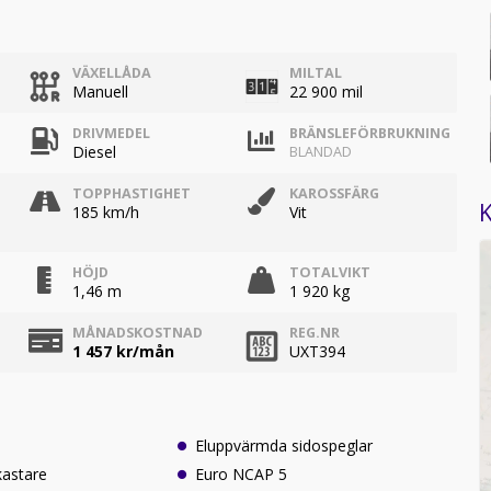
VÄXELLÅDA
MILTAL
Manuell
22 900 mil
DRIVMEDEL
BRÄNSLEFÖRBRUKNING
Diesel
BLANDAD
TOPPHASTIGHET
KAROSSFÄRG
K
185 km/h
Vit
HÖJD
TOTALVIKT
1,46 m
1 920 kg
MÅNADSKOSTNAD
REG.NR
1 457
kr/mån
UXT394
Eluppvärmda sidospeglar
kastare
Euro NCAP 5