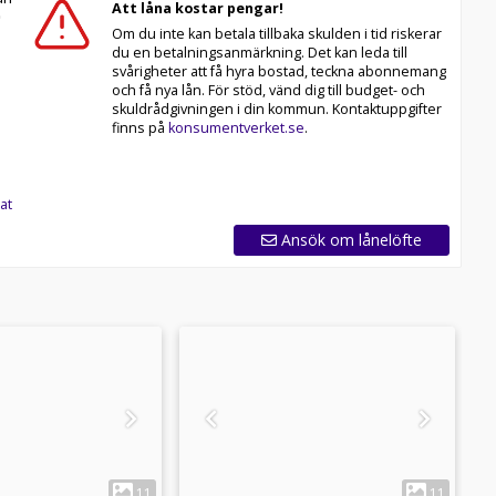
Att låna kostar pengar!
Om du inte kan betala tillbaka skulden i tid riskerar
du en betalningsanmärkning. Det kan leda till
svårigheter att få hyra bostad, teckna abonnemang
och få nya lån. För stöd, vänd dig till budget- och
skuldrådgivningen i din kommun. Kontaktuppgifter
finns på
konsumentverket.se
.
at
Ansök om lånelöfte
1
1
11
11