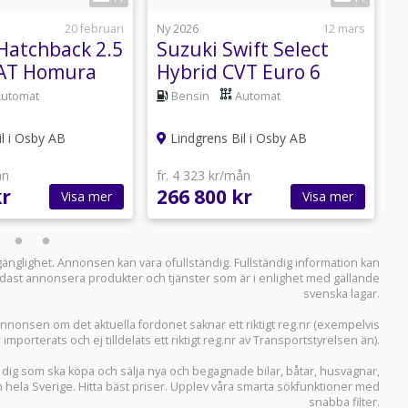
20 februari
Ny 2026
12 mars
N
Hatchback 2.5
Suzuki Swift Select
M
6AT Homura
Hybrid CVT Euro 6
6
Automat
Bensin
Automat
l i Osby AB
Lindgrens Bil i Osby AB
f
ån
fr. 4 323 kr/mån
5
kr
266 800 kr
4
Visa mer
Visa mer
llgänglighet. Annonsen kan vara ofullständig. Fullständig information kan
 endast annonsera produkter och tjänster som är i enlighet med gällande
svenska lagar.
i annonsen om det aktuella fordonet saknar ett riktigt reg.nr (exempelvis
r importerats och ej tilldelats ett riktigt reg.nr av Transportstyrelsen än).
r dig som ska köpa och sälja
nya och begagnade bilar
,
båtar
,
husvagnar
,
n hela Sverige. Hitta bäst priser. Upplev våra smarta sökfunktioner med
snabba filter.