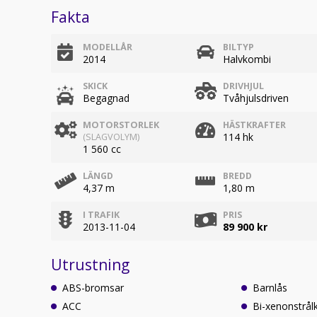
Fakta
MODELLÅR
BILTYP
2014
Halvkombi
SKICK
DRIVHJUL
Begagnad
Tvåhjulsdriven
MOTORSTORLEK
HÄSTKRAFTER
114 hk
(SLAGVOLYM)
1 560 cc
LÄNGD
BREDD
4,37 m
1,80 m
I TRAFIK
PRIS
2013-11-04
89 900 kr
Utrustning
ABS-bromsar
Barnlås
ACC
Bi-xenonstrål