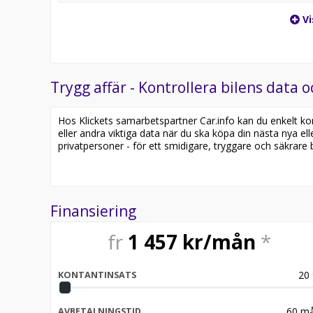
Vi
Trygg affär - Kontrollera bilens data o
Hos Klickets samarbetspartner Car.info kan du enkelt kontr
eller andra viktiga data när du ska köpa din nästa nya ell
privatpersoner - för ett smidigare, tryggare och säkrare b
Finansiering
fr
1 457
kr/mån
*
20
KONTANTINSATS
60
må
AVBETALNINGSTID