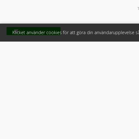
Klicket använder cookies för att göra din användarupplevelse 
Klicket
För f
Om Klicket
Produkter &
Säljtips
Annonsera
Kontakt & support
Bli kund hos
Press
Handlarlogi
Tyck till om Klicket