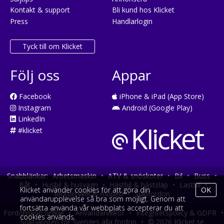
Kontakt & support
Bli kund hos Klicket
Press
Handlarlogin
Tyck till om Klicket
Följ oss
Appar
Facebook
iPhone & iPad (App Store)
Instagram
Android (Google Play)
LinkedIn
#klicket
Snabblänkar:
Arbetsmaskin
•
ATV & snöskoter
•
Bil
•
Buss
•
Båt
•
Husbil & husvagn
•
Hästbil & hästsläp
•
Lastbil
•
Klicket använder cookies för att göra din
OK
Motorcykel & moped
•
Släpfordon
användarupplevelse så bra som möjligt. Genom att
fortsätta använda vår webbplats accepterar du att
Fordonsköp online
•
Användarvillkor
•
Integritetspolicy & GDPR
•
cookies används.
Söktjänsten för Sveriges alla fordon
•
© 2026 Klicket.se