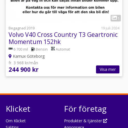
1
Begagnad 2019
19 juli 2024
Volvo V40 Cross Country T3 Geartronic
Momentum 152hk
6 700 mil
Bensin
Automat
Kamux Göteborg
fr. 3 968 kr/mån
244 900 kr
Visa mer
Klicket
För företag
Om Klicket
Produkter & tjänster
Säljtips
Annonsera