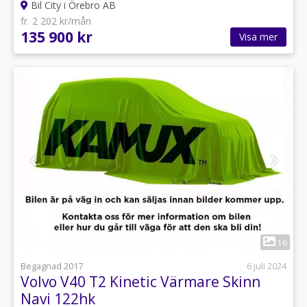
Bil City i Örebro AB
fr. 2 202 kr/mån
135 900 kr
Visa mer
1
16
Begagnad 2017
6 juli 2024
Volvo V40 T2 Kinetic Värmare Skinn
Navi 122hk