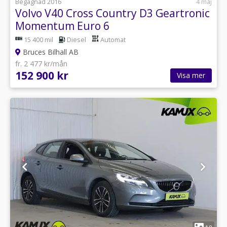
Begagnad 2016
4 maj
Volvo V40 Cross Country D3 Geartronic
Momentum Euro 6
15 400 mil
Diesel
Automat
Bruces Bilhall AB
fr. 2 477 kr/mån
152 900 kr
Visa mer
1