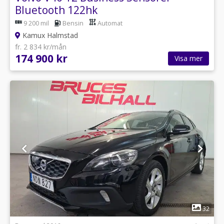
Bluetooth 122hk
9 200 mil
Bensin
Automat
Kamux Halmstad
fr. 2 834 kr/mån
174 900 kr
Visa mer
1
32