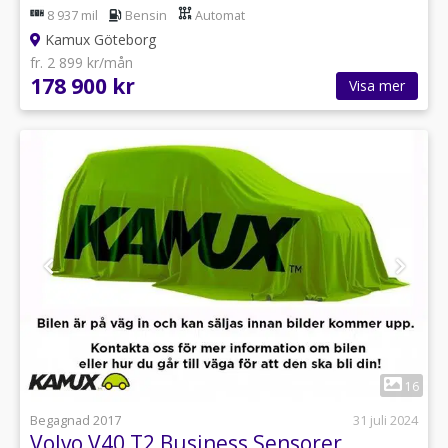
8 937 mil
Bensin
Automat
Kamux Göteborg
fr. 2 899 kr/mån
178 900 kr
Visa mer
1
16
Begagnad 2017
31 juli 2024
Volvo V40 T2 Business Sensorer