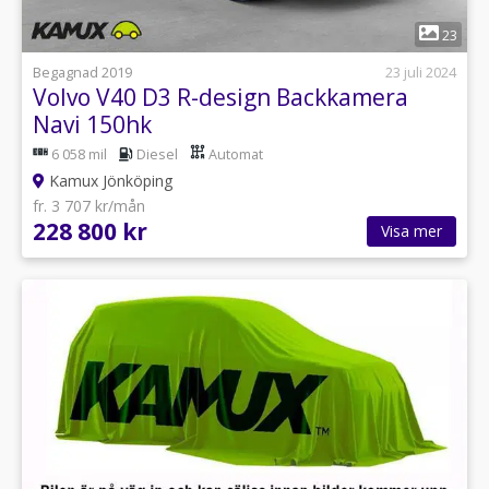
1
23
Begagnad 2019
23 juli 2024
Volvo V40 D3 R-design Backkamera
Navi 150hk
6 058 mil
Diesel
Automat
Kamux Jönköping
fr. 3 707 kr/mån
228 800 kr
Visa mer