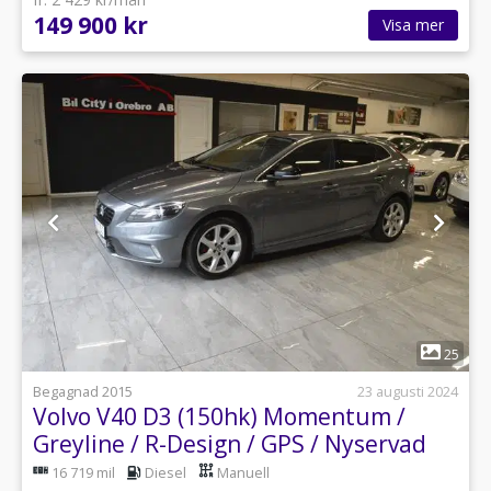
149 900 kr
Visa mer
1
25
Begagnad 2015
23 augusti 2024
Volvo V40 D3 (150hk) Momentum /
Greyline / R-Design / GPS / Nyservad
16 719 mil
Diesel
Manuell