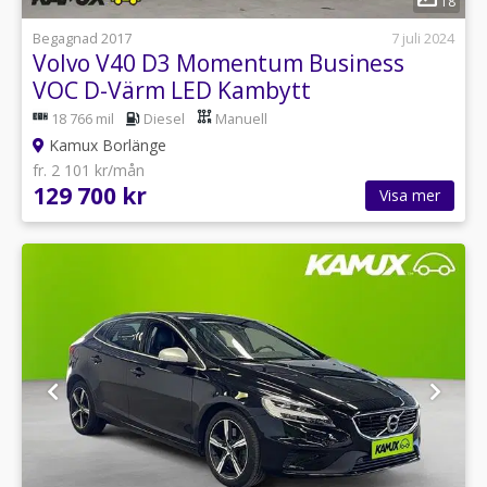
18
Begagnad 2017
7 juli 2024
Volvo V40 D3 Momentum Business
VOC D-Värm LED Kambytt
18 766 mil
Diesel
Manuell
Kamux Borlänge
fr. 2 101 kr/mån
129 700 kr
Visa mer