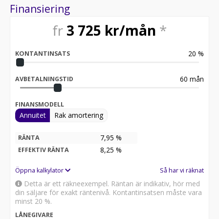
Finansiering
Varmt välkommen till Svenska Motorkompaniet AB –
ett tryggt bilköp, precis som det ska vara.
fr
3 725
kr/mån
*
20
%
KONTANTINSATS
60
mån
AVBETALNINGSTID
FINANSMODELL
Annuitet
Rak amortering
7,95 %
RÄNTA
8,25
%
EFFEKTIV RÄNTA
Öppna kalkylator
Så har vi räknat
Detta är ett räkneexempel. Räntan är indikativ, hör med
din säljare för exakt räntenivå. Kontantinsatsen måste vara
minst 20 %.
LÅNEGIVARE