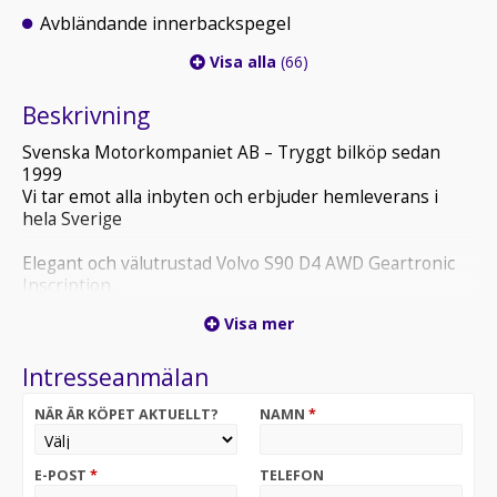
Avbländande innerbackspegel
Visa alla
(66)
Beskrivning
Svenska Motorkompaniet AB – Tryggt bilköp sedan
1999
Vi tar emot alla inbyten och erbjuder hemleverans i
hela Sverige
Elegant och välutrustad Volvo S90 D4 AWD Geartronic
Inscription.
En exklusiv sedan som kombinerar stark dieselmotor,
Visa mer
fyrhjulsdrift och högsta komfortnivå – perfekt för både
tjänstekörning och långresor.
Intresseanmälan
Utrustning i urval:
NÄR ÄR KÖPET AKTUELLT?
NAMN
*
D4 – stark och bränslesnål dieselmotor
AWD – fyrhjulsdrift för trygg körning året runt
Geartronic automat – mjuk och bekväm växling
E-POST
*
TELEFON
Inscription – exklusiv utrustningsnivå