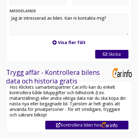
Taklucka
Keyless
MEDDELANDE
Lyxig och tyst kupé med hög komfort
Övrig information:
• Besiktigad till och med 2027-02-28
• Möjlighet till 12–36 månaders garanti
Visa fler fält
Servicehistorik:
Skicka
• Senaste service utförd 2026-02-16
________________________________________
Därför ska du välja Svenska Motorkompaniet AB:
Trygg affär - Kontrollera bilens
• Rekommenderat bolag 13 år i rad enligt RECO med
data och historia gratis
nöjda kunder
Hos Klickets samarbetspartner Car.info kan du enkelt
• Familjeföretag som har funnits i 26 år på samma
kontrollera både biluppgifter och bilhistorik (t.ex.
adress
mätarställning) eller andra viktiga data när du ska köpa din
• Affärer som sker tryggt, enkelt och smidigt
nästa nya eller begagnade bil. Tjänsten är helt gratis att
• Noggrant kontrollerade och kvalitetssäkrade bilar
använda för privatpersoner - för ett smidigare, tryggare
• Möjlighet till hemleverans i hela Sverige
och säkrare bilköp!
• Smidig finansiering och flexibla garantilösningar
Kontrollera bilen hos
Kontakta oss idag för mer information, offert eller
reservation.