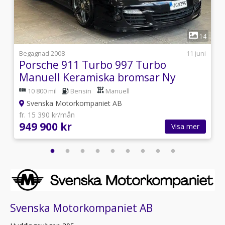
1
1
14
6
Begagnad 2008
11 juni
Porsche 911 Turbo 997 Turbo
Manuell Keramiska bromsar Ny
besiktad
10 800 mil
Bensin
Manuell
Svenska Motorkompaniet AB
fr. 15 390 kr/mån
949 900 kr
Visa mer
Svenska Motorkompaniet AB