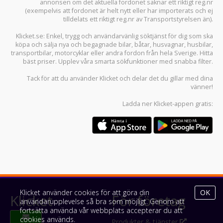
annonsen om det aktuella fordonet saknar ett riktigt reg.nr
(exempelvis att fordonet är helt nytt eller har importerats och ej
tilldelats ett riktigt reg.nr av Transportstyrelsen än).
Klicket.se
: Enkel, trygg och användarvänlig söktjänst för dig som ska
köpa och sälja
nya och begagnade bilar
,
båtar
,
husvagnar
,
husbilar
,
transportbilar
,
motorcyklar
eller andra fordon från hela Sverige. Hitta
bäst priser. Upplev våra smarta sökfunktioner med snabba filter.
Tack för att du använder
Klicket
och delar det du gillar med dina
vänner!
Ladda ner
Klicket-appen
gratis:
Klicket använder cookies för att göra din
OK
Klicket
För företag
användarupplevelse så bra som möjligt. Genom att
fortsätta använda vår webbplats accepterar du att
cookies används.
Om Klicket
Produkter & tjänster