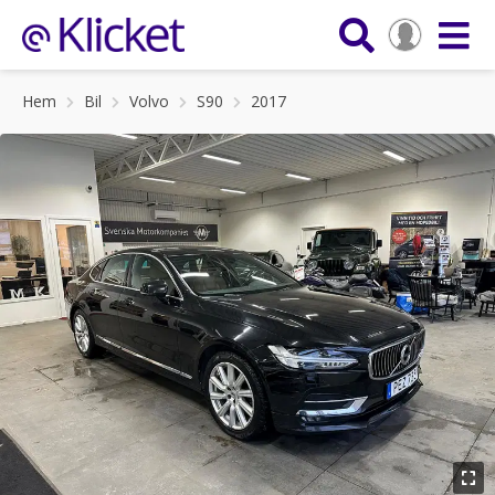
Hem
Bil
Volvo
S90
2017