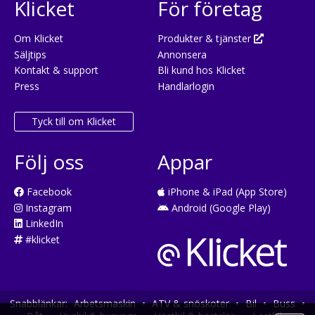
Klicket
För företag
Om Klicket
Produkter & tjänster
Säljtips
Annonsera
Kontakt & support
Bli kund hos Klicket
Press
Handlarlogin
Tyck till om Klicket
Följ oss
Appar
Facebook
iPhone & iPad (App Store)
Instagram
Android (Google Play)
LinkedIn
#klicket
Snabblänkar:
Arbetsmaskin
•
ATV & snöskoter
•
Bil
•
Buss
•