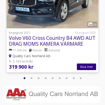
1
8
20
i
Begagnad 2021
30 augusti 2025
Volvo V60 Cross Country B4 AWD AUT
DRAG MOMS KAMERA VÄRMARE
11 200 mil
Diesel
Automat
Quality Cars Norrland AB
fr. 5 183 kr/mån
319 900 kr
Visa mer