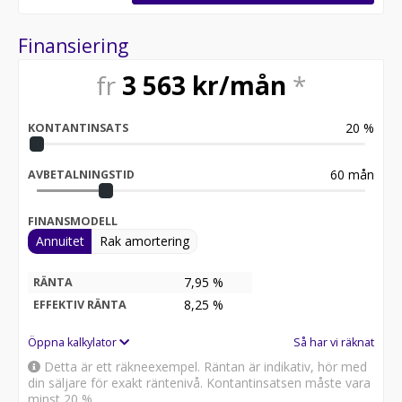
Finansiering
fr
3 563
kr/mån
*
20
%
KONTANTINSATS
60
mån
AVBETALNINGSTID
FINANSMODELL
Annuitet
Rak amortering
7,95 %
RÄNTA
8,25
%
EFFEKTIV RÄNTA
Öppna kalkylator
Så har vi räknat
Detta är ett räkneexempel. Räntan är indikativ, hör med
din säljare för exakt räntenivå. Kontantinsatsen måste vara
minst 20 %.