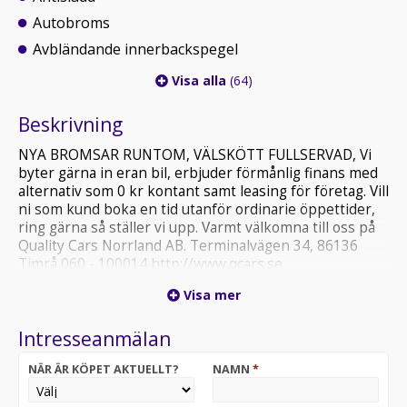
Autobroms
Avbländande innerbackspegel
Visa alla
(64)
Beskrivning
NYA BROMSAR RUNTOM, VÄLSKÖTT FULLSERVAD, Vi
byter gärna in eran bil, erbjuder förmånlig finans med
alternativ som 0 kr kontant samt leasing för företag. Vill
ni som kund boka en tid utanför ordinarie öppettider,
ring gärna så ställer vi upp. Varmt välkomna till oss på
Quality Cars Norrland AB. Terminalvägen 34, 86136
Timrå 060 - 100014 http://www.qcars.se
Visa mer
Intresseanmälan
NÄR ÄR KÖPET AKTUELLT?
NAMN
*