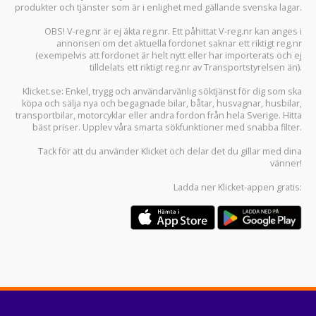
produkter och tjänster som är i enlighet med gällande svenska lagar.
OBS! V-reg.nr är ej äkta reg.nr. Ett påhittat V-reg.nr kan anges i
annonsen om det aktuella fordonet saknar ett riktigt reg.nr
(exempelvis att fordonet är helt nytt eller har importerats och ej
tilldelats ett riktigt reg.nr av Transportstyrelsen än).
Klicket.se
: Enkel, trygg och användarvänlig söktjänst för dig som ska
köpa och sälja
nya och begagnade bilar
,
båtar
,
husvagnar
,
husbilar
,
transportbilar
,
motorcyklar
eller andra fordon från hela Sverige. Hitta
bäst priser. Upplev våra smarta sökfunktioner med snabba filter.
Tack för att du använder
Klicket
och delar det du gillar med dina
vänner!
Ladda ner
Klicket-appen
gratis: