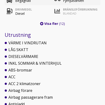
Begagnad
Fyrhjulsdriven
DRIVMEDEL
BRÄNSLEFÖRBRUKNING
Diesel
BLANDAD
Visa fler
(12)
Utrustning
VÄRME I VINDRUTAN
LÅG SKATT
DIESELVÄRMARE
INKL SOMMAR & VINTERHJUL
ABS-bromsar
ACC
ACC 2 klimatzoner
Airbag förare
Airbag passagerare fram
Antisladd