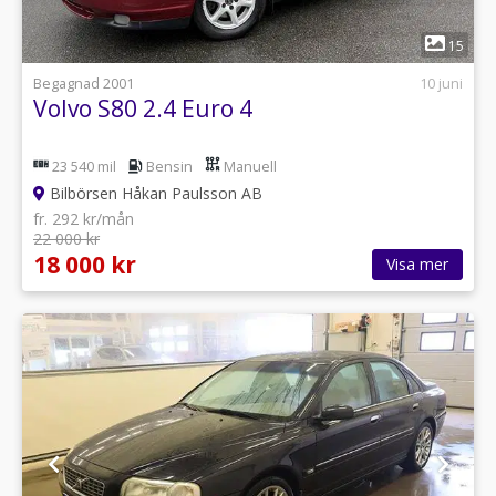
1
15
Begagnad 2001
10 juni
Volvo S80 2.4 Euro 4
23 540 mil
Bensin
Manuell
Bilbörsen Håkan Paulsson AB
fr. 292 kr/mån
22 000 kr
18 000 kr
Visa mer