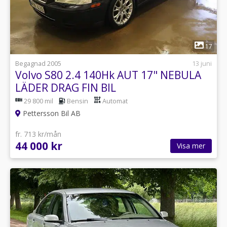
1
17
Begagnad 2005
13 juni
Volvo S80 2.4 140Hk AUT 17" NEBULA
LÄDER DRAG FIN BIL
29 800 mil
Bensin
Automat
Pettersson Bil AB
fr. 713 kr/mån
44 000 kr
Visa mer