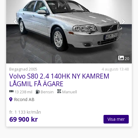
1
20
Begagnad 2005
4 augusti 13:48
Volvo S80 2.4 140HK NY KAMREM
LÅGMIL FÅ ÄGARE
13 238 mil
Bensin
Manuell
Ricond AB
fr. 1 133 kr/mån
69 900 kr
Visa mer