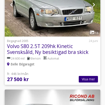
1
16
Begagnad 2005
24 juni
Volvo S80 2.5T 209hk Kinetic
Svensksåld, Ny besiktigad bra skick
24 600 mil
Bensin
Automat
Belle Bilgaraget
fr. 446 kr/mån
27 500 kr
Visa mer