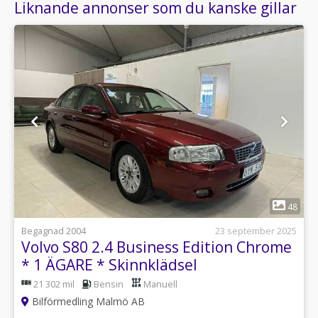
Liknande annonser som du kanske gillar
1
48
Begagnad 2004
23 september 2025
Volvo S80 2.4 Business Edition Chrome
* 1 ÄGARE * Skinnklädsel
21 302 mil
Bensin
Manuell
Bilförmedling Malmö AB