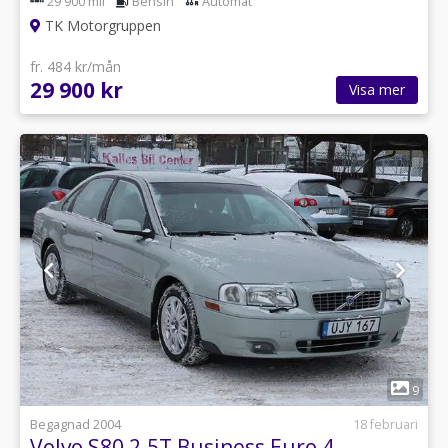
29 900 mil
Bensin
Automat
TK Motorgruppen
fr. 484 kr/mån
29 900 kr
Visa mer
1
9
Begagnad 2004
18 februari
Volvo S80 2.5T Business Euro 4