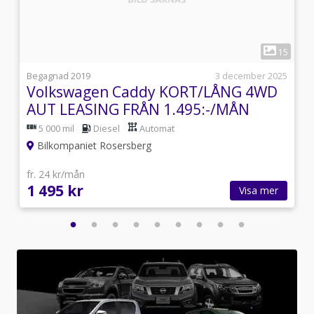
1
5
15
i
Begagnad 2019
3 december 2025
Volkswagen Caddy KORT/LÅNG 4WD
AUT LEASING FRÅN 1.495:-/MÅN
5 000 mil
Diesel
Automat
Bilkompaniet Rosersberg
fr. 24 kr/mån
1 495 kr
Visa mer