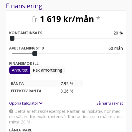
Finansiering
fr
1 619
kr/mån
*
20
%
KONTANTINSATS
60
mån
AVBETALNINGSTID
FINANSMODELL
Annuitet
Rak amortering
7,95 %
RÄNTA
8,26
%
EFFEKTIV RÄNTA
Öppna kalkylator
Så har vi räknat
Detta är ett räkneexempel. Räntan är indikativ, hör med
din säljare för exakt räntenivå. Kontantinsatsen måste vara
minst 20 %.
LÅNEGIVARE