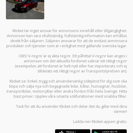
Klicket tar inget ansvar för annonsens innehåll eller tillgänglighet.
Annonsen kan vara ofullständig. Fullständig information kan erhållas
direkt från säljaren. Säljaren ansvarar för att de endast annonsera
produkter och tjänster som är i enlighet med gällande svenska lagar.
OBS! V-reg.nr är ej äkta reg.nr. Ett påhittat V-reg.nr kan anges i
annonsen om det aktuella fordonet saknar ett riktigt reg.nr
(exempelvis att fordonet är helt nytt eller har importerats och ej
tilldelats ett riktigt reg.nr av Transportstyrelsen än).
Klicket.se
: Enkel, trygg och användarvänlig söktjänst för dig som ska
köpa och sälja
nya och begagnade bilar
,
båtar
,
husvagnar
,
husbilar
,
transportbilar
,
motorcyklar
eller andra fordon från hela Sverige. Hitta
bäst priser. Upplev våra smarta sökfunktioner med snabba filter.
Tack för att du använder
Klicket
och delar det du gillar med dina
vänner!
Ladda ner
Klicket-appen
gratis: