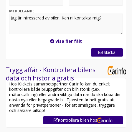
önskar utan extra avgifter.
MEDDELANDE
Välkommen till Bilkompaniet Rosersberg. Vi hjälper dig
med allt kring ditt bilköp från att hitta drömbilen till att
välja rätt finansiering. För mer information gällande
detta fordon kontakta oss på Bilkompaniet Rosersberg
i Stockholm. Ta kontakt via formuläret eller ring oss på
Visa fler fält
070-756 78 59 så hjälper vi dig vidare.
Skicka
Trygg affär - Kontrollera bilens
data och historia gratis
Hos Klickets samarbetspartner Car.info kan du enkelt
kontrollera både biluppgifter och bilhistorik (t.ex.
mätarställning) eller andra viktiga data när du ska köpa din
nästa nya eller begagnade bil. Tjänsten är helt gratis att
använda för privatpersoner - för ett smidigare, tryggare
och säkrare bilköp!
Kontrollera bilen hos