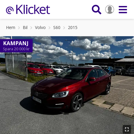
Hem
Bil
Volvo
S60
2015
KAMPANJ
Spara 20 000 kr