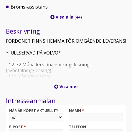
Broms-assistans
Visa alla
(44)
Beskrivning
FORDONET FINNS HEMMA FÖR OMGÅENDE LEVERANS!
*FULLSERVAD PÅ VOLVO*
- 12-72 Månaders finansieringslösning
(avbetalning/leasing)
- Låg månadskostnad
- Garanterat restvärde
Visa mer
- Möjlighet teckna 12-36 Mån omfattande bilgaranti,
giltig på märkesverkstad.
Intresseanmälan
- Möjlighet teckna 12-48 Mån serviceavtal
- Två veckors helförsäkring ingår, därefter 20% rabatt
NÄR ÄR KÖPET AKTUELLT?
NAMN
*
via Trygg-hansa
- Med/utan första förhöjd avgift/insats, 0-35%
kontantinsats
E-POST
*
TELEFON
- Alla våra finansieringar går att förtidslösa när man