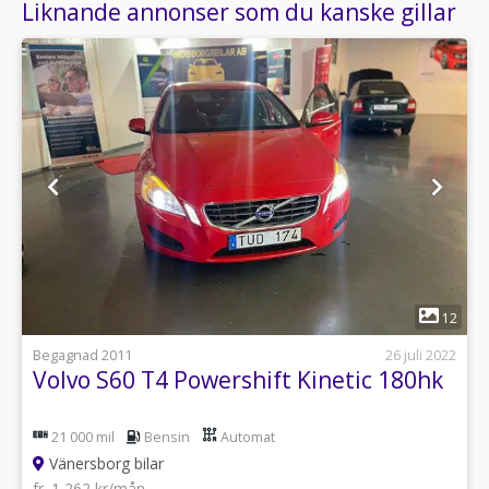
Liknande annonser som du kanske gillar
1
12
Begagnad 2011
26 juli 2022
Volvo S60 T4 Powershift Kinetic 180hk
21 000 mil
Bensin
Automat
Vänersborg bilar
fr. 1 262 kr/mån