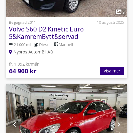
1
9
Begagnad 2011
10 augusti 2025
Volvo S60 D2 Kinetic Euro
5&KamremBytt&servad
21 000 mil
Diesel
Manuell
Nybros AutomBil AB
fr. 1 052 kr/mån
64 900 kr
Visa mer