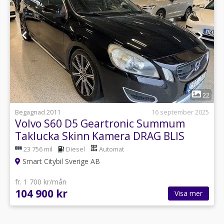
1
22
Begagnad 2011
16 september 2025
Volvo S60 D5 Geartronic Summum
Taklucka Skinn Kamera DRAG BLIS
23 756 mil
Diesel
Automat
Smart Citybil Sverige AB
fr. 1 700 kr/mån
104 900 kr
Visa mer