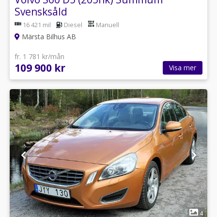
Svensksåld
16 421 mil
Diesel
Manuell
Märsta Bilhus AB
fr. 1 781 kr/mån
109 900 kr
Visa mer
1
4