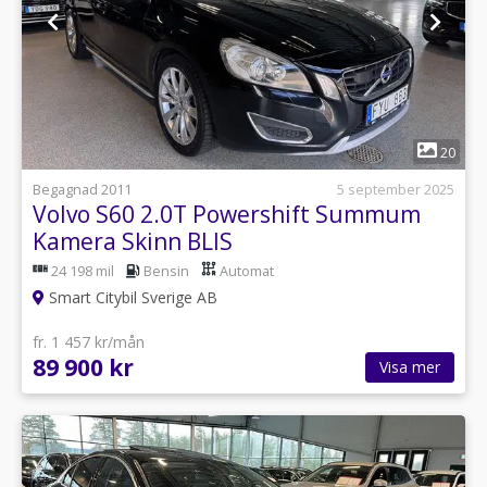
1
20
Begagnad 2011
5 september 2025
Volvo S60 2.0T Powershift Summum
Kamera Skinn BLIS
24 198 mil
Bensin
Automat
Smart Citybil Sverige AB
fr. 1 457 kr/mån
89 900 kr
Visa mer