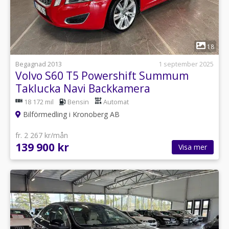
1
18
Begagnad 2013
1 september 2025
Volvo S60 T5 Powershift Summum
Taklucka Navi Backkamera
18 172 mil
Bensin
Automat
Bilförmedling i Kronoberg AB
fr. 2 267 kr/mån
139 900 kr
Visa mer