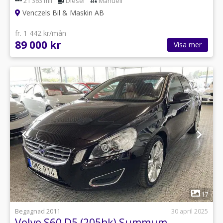
21 363 mil
Diesel
Manuell
Venczels Bil & Maskin AB
fr. 1 442 kr/mån
89 000 kr
Visa mer
1
17
Begagnad 2011
30 april 2025
Volvo S60 D5 (205hk) Summum