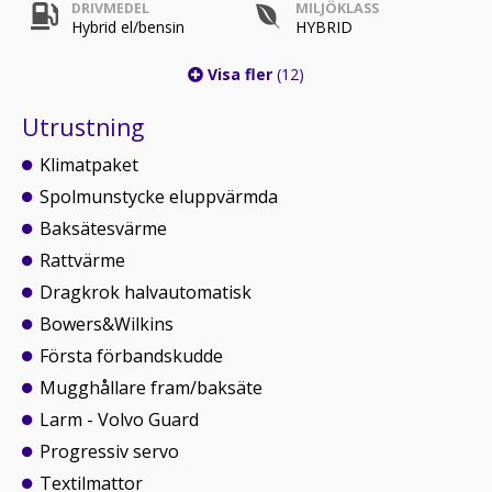
DRIVMEDEL
MILJÖKLASS
Hybrid el/bensin
HYBRID
Visa fler
(12)
Utrustning
Klimatpaket
Spolmunstycke eluppvärmda
Baksätesvärme
Rattvärme
Dragkrok halvautomatisk
Bowers&Wilkins
Första förbandskudde
Mugghållare fram/baksäte
Larm - Volvo Guard
Progressiv servo
Textilmattor