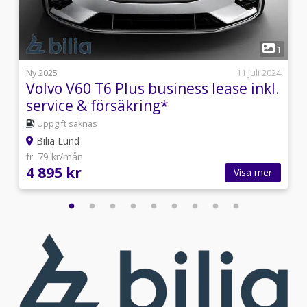
8
1
0
Ny 2025
11 juli 2024
Volvo V60 T6 Plus business lease inkl.
service & försäkring*
Uppgift saknas
Bilia Lund
fr. 79 kr/mån
4 895 kr
Visa mer