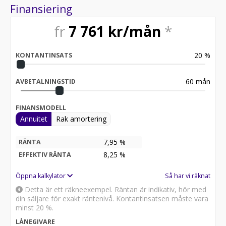
Finansiering
fr
7 761
kr/mån
*
20
%
KONTANTINSATS
60
mån
AVBETALNINGSTID
FINANSMODELL
Annuitet
Rak amortering
7,95 %
RÄNTA
8,25
%
EFFEKTIV RÄNTA
Öppna kalkylator
Så har vi räknat
Detta är ett räkneexempel. Räntan är indikativ, hör med
din säljare för exakt räntenivå. Kontantinsatsen måste vara
minst 20 %.
LÅNEGIVARE