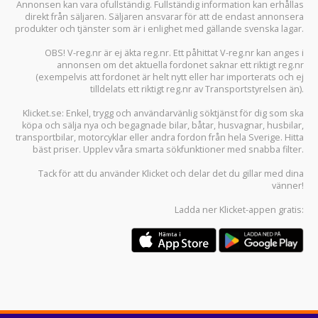
Annonsen kan vara ofullständig. Fullständig information kan erhållas
direkt från säljaren. Säljaren ansvarar för att de endast annonsera
produkter och tjänster som är i enlighet med gällande svenska lagar.
OBS! V-reg.nr är ej äkta reg.nr. Ett påhittat V-reg.nr kan anges i
annonsen om det aktuella fordonet saknar ett riktigt reg.nr
(exempelvis att fordonet är helt nytt eller har importerats och ej
tilldelats ett riktigt reg.nr av Transportstyrelsen än).
Klicket.se
: Enkel, trygg och användarvänlig söktjänst för dig som ska
köpa och sälja
nya och begagnade bilar
,
båtar
,
husvagnar
,
husbilar
,
transportbilar
,
motorcyklar
eller andra fordon från hela Sverige. Hitta
bäst priser. Upplev våra smarta sökfunktioner med snabba filter.
Tack för att du använder
Klicket
och delar det du gillar med dina
vänner!
Ladda ner
Klicket-appen
gratis: