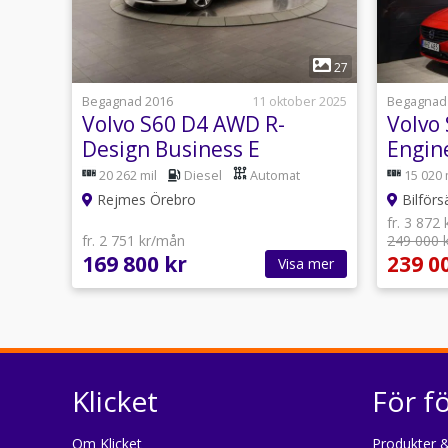
1
27
Begagnad 2016
11 oktober 2025
Begagnad
Volvo S60 D4 AWD R-
Volvo
Design Business E
Engin
Värma
20 262 mil
Diesel
Automat
15 020 
Rejmes Örebro
Bilförs
fr. 3 872
fr. 2 751 kr/mån
249 000 
169 800 kr
239 0
Visa mer
Klicket
För f
Om Klicket
Produkter &