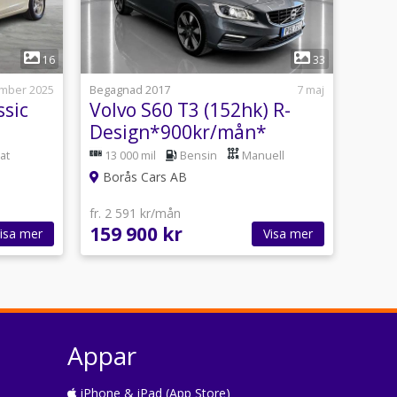
1
16
33
mber 2025
Begagnad 2017
7 maj
ssic
Volvo S60 T3 (152hk) R-
Design*900kr/mån*
at
13 000 mil
Bensin
Manuell
Borås Cars AB
fr. 2 591 kr/mån
159 900 kr
isa mer
Visa mer
Appar
iPhone & iPad (App Store)