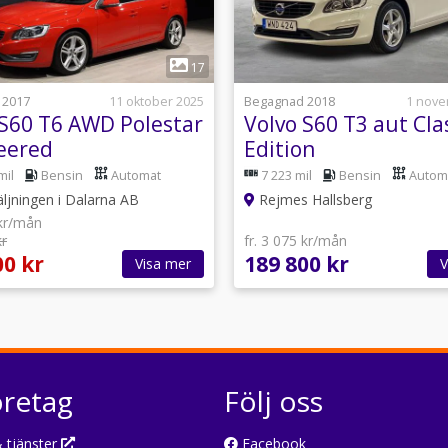
1
1
17
 2017
11 oktober 2025
Begagnad 2018
1 nove
 S60 T6 AWD Polestar
Volvo S60 T3 aut Cla
eered
Edition
re/Dragkrok/V-hjul
mil
Bensin
Automat
7 223 mil
Bensin
Autom
äljningen i Dalarna AB
Rejmes Hallsberg
 kr/mån
kr
fr. 3 075 kr/mån
00 kr
189 800 kr
Visa mer
V
öretag
Följ oss
 tjänster
Facebook