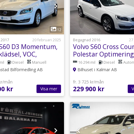
1
1
12
 2017
20 februari 2025
Begagnad 2016
27
 S60 D3 Momentum,
Volvo S60 Cross Cou
klädsel, VOC,
Polestar Optimering
hjul
AWD Geartronic S
mil
Diesel
Manuell
16 294 mil
Diesel
Autom
Euro 6
nstad Bilförmedling AB
Bilhuset i Kalmar AB
 kr/mån
fr. 3 725 kr/mån
00 kr
229 900 kr
Visa mer
V