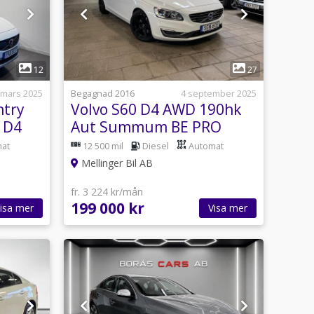
1
12
27
 mars 2025
Begagnad 2016
4 september 2025
ntry
Volvo S60 D4 AWD 190hk
 D4
Aut Summum BE PRO
ummum
SE.SPEC
at
12 500 mil
Diesel
Automat
Mellinger Bil AB
fr. 3 224 kr/mån
199 000 kr
isa mer
Visa mer