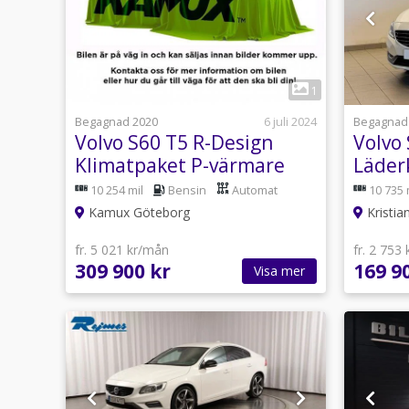
1
Begagnad 2020
6 juli 2024
Begagnad
Volvo S60 T5 R-Design
Volvo
Klimatpaket P-värmare
Läder
250hk
Vinter
10 254 mil
Bensin
Automat
10 735 
Kamux Göteborg
Kristia
fr. 5 021 kr/mån
fr. 2 753
309 900 kr
169 9
Visa mer