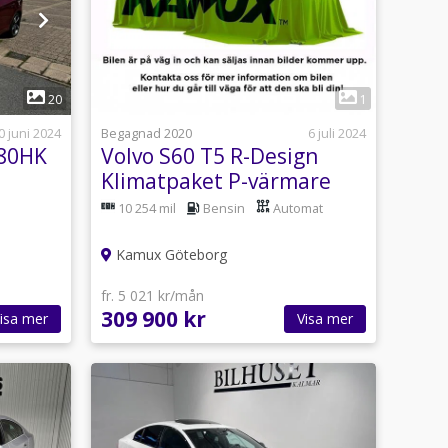
20
1
0 juni 2024
Begagnad 2020
6 juli 2024
180HK
Volvo S60 T5 R-Design
Klimatpaket P-värmare
250hk
10 254 mil
Bensin
Automat
Kamux Göteborg
fr. 5 021 kr/mån
309 900 kr
isa mer
Visa mer