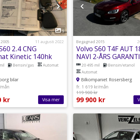
1
1
9
 2005
11 augusti 2022
Begagnad 2015
2
 S60 2.4 CNG
Volvo S60 T4F AUT 
at Kinetic 140hk
NAVI 2-ÅRS GARANTI
mil
Bensin/gas
Automat
20 495 mil
Bensin/etanol
Automat
org bilar
Bilkompaniet Rosersberg
r/mån
fr. 1 619 kr/mån
119 900 kr
0 kr
99 900 kr
Visa mer
V