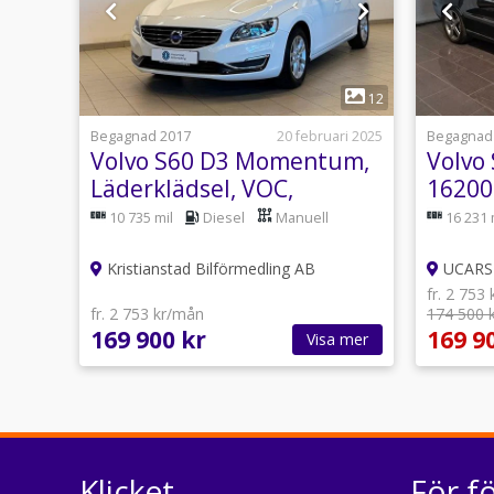
1
12
Begagnad 2017
20 februari 2025
Begagnad
Volvo S60 D3 Momentum,
Volvo 
Läderklädsel, VOC,
16200 
Vinterhjul
10 735 mil
Diesel
Manuell
16 231 
Kristianstad Bilförmedling AB
UCARS 
fr. 2 753
fr. 2 753 kr/mån
174 500 
169 900 kr
169 9
Visa mer
Klicket
För f