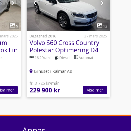
1
9
12
 mars 2025
Begagnad 2016
27 mars 2025
um
Volvo S60 Cross Country
ok Fin
Polestar Optimering D4
AWD Geartronic Summum
ll
16 294 mil
Diesel
Automat
Euro 6
Bilhuset i Kalmar AB
fr. 3 725 kr/mån
229 900 kr
isa mer
Visa mer
Appar