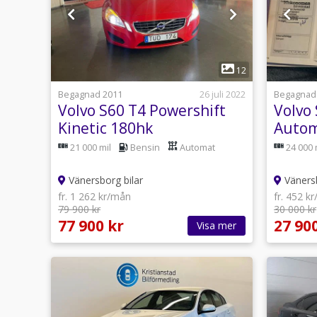
1
12
Begagnad 2011
26 juli 2022
Begagnad
Volvo S60 T4 Powershift
Volvo
Kinetic 180hk
Autom
21 000 mil
Bensin
Automat
24 000 
Vänersborg bilar
Vänersb
fr. 1 262 kr/mån
fr. 452 k
79 900 kr
30 000 kr
77 900 kr
27 90
Visa mer