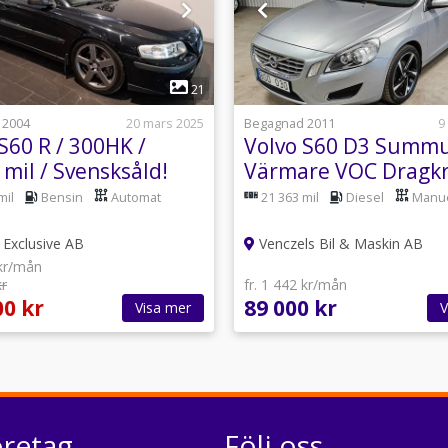
1
1
21
 2004
20 mars 2025
Begagnad 2011
9
S60 R / 300HK /
Volvo S60 D3 Summ
mil / Svensksåld!
Värmare VOC Dragkr
mil
Bensin
Automat
21 363 mil
Diesel
Manue
Exclusive AB
Venczels Bil & Maskin AB
 kr/mån
kr
fr. 1 442 kr/mån
00 kr
89 000 kr
Visa mer
V
öretag
Följ oss