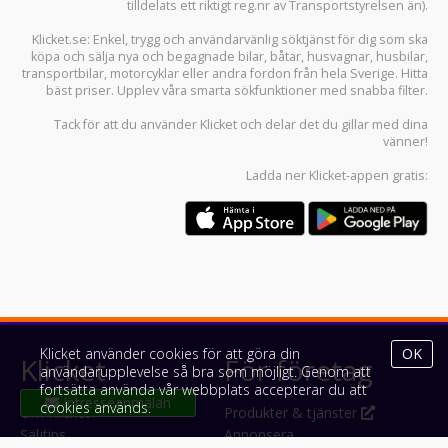
tilldelats ett riktigt reg.nr av Transportstyrelsen än).
Klicket.se
: Enkel, trygg och användarvänlig söktjänst för dig som ska
köpa och sälja
nya och begagnade bilar
,
båtar
,
husvagnar
,
husbilar
,
transportbilar
,
motorcyklar
eller andra fordon från hela Sverige. Hitta
bäst priser. Upplev våra smarta sökfunktioner med snabba filter.
Tack för att du använder
Klicket
och delar det du gillar med dina
vänner!
Ladda ner
Klicket-appen
gratis:
Klicket använder cookies för att göra din
OK
Klicket
För företag
användarupplevelse så bra som möjligt. Genom att
fortsätta använda vår webbplats accepterar du att
cookies används.
Om Klicket
Produkter & tjänster
Säljtips
Annonsera