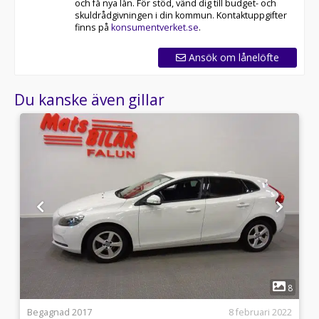
och få nya lån. För stöd, vänd dig till budget- och
skuldrådgivningen i din kommun. Kontaktuppgifter
finns på
konsumentverket.se
.
Ansök om lånelöfte
Du kanske även gillar
1
0
8
4
Begagnad 2017
8 februari 2022