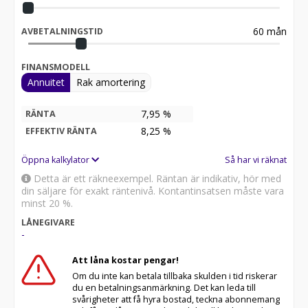
60
mån
AVBETALNINGSTID
FINANSMODELL
Annuitet
Rak amortering
7,95 %
RÄNTA
8,25
%
EFFEKTIV RÄNTA
Öppna kalkylator
Så har vi räknat
Detta är ett räkneexempel. Räntan är indikativ, hör med
din säljare för exakt räntenivå. Kontantinsatsen måste vara
minst 20 %.
LÅNEGIVARE
-
Att låna kostar pengar!
Om du inte kan betala tillbaka skulden i tid riskerar
du en betalningsanmärkning. Det kan leda till
svårigheter att få hyra bostad, teckna abonnemang