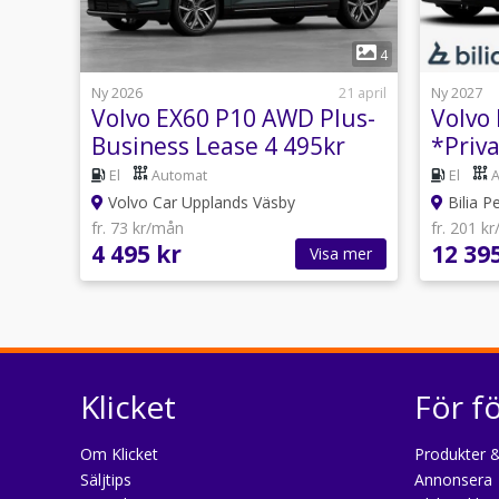
1
4
Ny 2026
21 april
Ny 2027
Volvo EX60 P10 AWD Plus-
Volvo
Business Lease 4 495kr
*Priva
/mån
El
Automat
El
Volvo Car Upplands Väsby
Bilia P
fr. 73 kr/mån
fr. 201 k
4 495 kr
12 39
Visa mer
Klicket
För f
Om Klicket
Produkter &
Säljtips
Annonsera