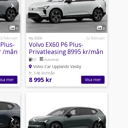
1
9
8
22 februari
Ny 2026
22 februari
Plus-
Volvo EX60 P6 Plus-
r /mån
Privatleasing 8995 kr/mån
El
Automat
Volvo Car Upplands Väsby
fr. 146 kr/mån
8 995 kr
isa mer
Visa mer