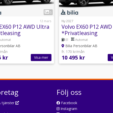
1
1
5
12 mars
Ny 2027
 EX60 P12 AWD Ultra
Volvo EX60 P12 AWD
tleasing
*Privatleasing
Automat
El
Automat
ersonbilar AB
Bilia Personbilar AB
r/mån
fr. 170 kr/mån
5 kr
10 495 kr
Visa mer
V
öretag
Följ oss
 tjänster
Facebook
Instagram