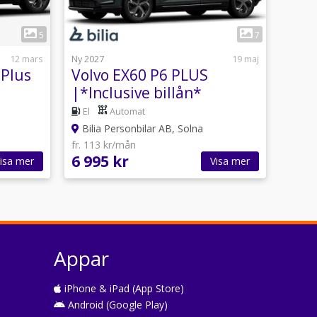
1
5
7
12 mars
Ny 2027
19 maj
 Plus
Volvo EX60 P6 PLUS
|*Inclusive billån*
El
Automat
Bilia Personbilar AB, Solna
fr. 113 kr/mån
6 995 kr
isa mer
Visa mer
Appar
iPhone & iPad (App Store)
Android (Google Play)