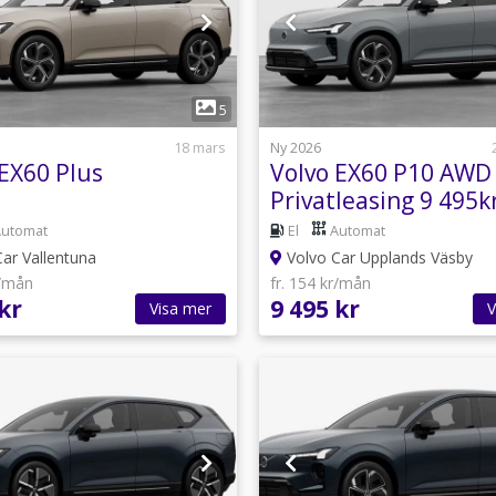
1
1
5
18 mars
Ny 2026
 EX60 Plus
Volvo EX60 P10 AWD 
Privatleasing 9 495k
Automat
El
Automat
ar Vallentuna
Volvo Car Upplands Väsby
r/mån
fr. 154 kr/mån
kr
9 495 kr
Visa mer
V