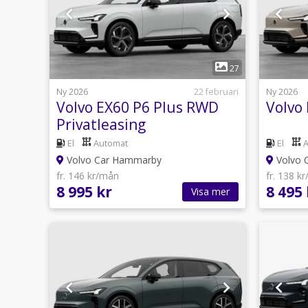
1
27
Ny 2026
22 februari
Ny 2026
Volvo EX60 P6 Plus RWD
Volvo
Privatleasing
El
Automat
El
Volvo Car Hammarby
Volvo C
fr. 146 kr/mån
fr. 138 k
8 995 kr
8 495 
Visa mer