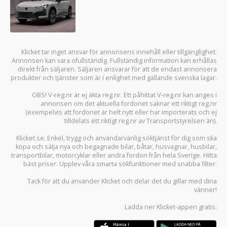
Klicket tar inget ansvar för annonsens innehåll eller tillgänglighet.
Annonsen kan vara ofullständig. Fullständig information kan erhållas
direkt från säljaren. Säljaren ansvarar för att de endast annonsera
produkter och tjänster som är i enlighet med gällande svenska lagar.
OBS! V-reg.nr är ej äkta reg.nr. Ett påhittat V-reg.nr kan anges i
annonsen om det aktuella fordonet saknar ett riktigt reg.nr
(exempelvis att fordonet är helt nytt eller har importerats och ej
tilldelats ett riktigt reg.nr av Transportstyrelsen än).
Klicket.se
: Enkel, trygg och användarvänlig söktjänst för dig som ska
köpa och sälja
nya och begagnade bilar
,
båtar
,
husvagnar
,
husbilar
,
transportbilar
,
motorcyklar
eller andra fordon från hela Sverige. Hitta
bäst priser. Upplev våra smarta sökfunktioner med snabba filter.
Tack för att du använder
Klicket
och delar det du gillar med dina
vänner!
Ladda ner
Klicket-appen
gratis: