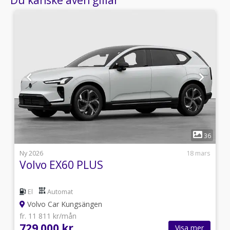
1
0
36
i
Ny 2026
18 mars
Volvo EX60 PLUS
El
Automat
Volvo Car Kungsängen
fr. 11 811 kr/mån
729 000 kr
Visa mer