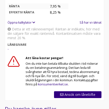
7,95 %
RÄNTA
8,25
%
EFFEKTIV RÄNTA
Öppna kalkylator
Så har vi räknat
Detta är ett räkneexempel. Räntan är indikativ, hör med
din säljare för exakt räntenivå. Kontantinsatsen måste vara
minst 20 %.
LÅNEGIVARE
-
Att låna kostar pengar!
Om du inte kan betala tillbaka skulden i tid riskerar
du en betalningsanmärkning. Det kan leda till
svårigheter att få hyra bostad, teckna abonnemang
och få nya lån. För stöd, vänd dig till budget- och
skuldrådgivningen i din kommun. Kontaktuppgifter
finns på
konsumentverket.se
.
Ansök om lånelöfte
Du kanske även gillar