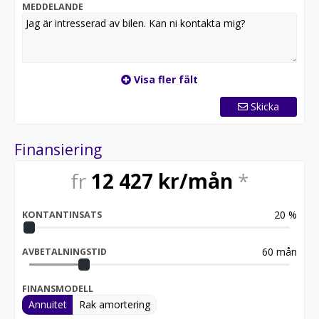
MEDDELANDE
Visa fler fält
Skicka
Finansiering
fr
12 427
kr/mån
*
20
%
KONTANTINSATS
60
mån
AVBETALNINGSTID
FINANSMODELL
Annuitet
Rak amortering