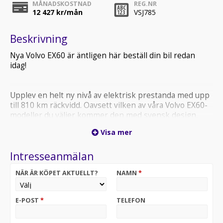
MÅNADSKOSTNAD
REG.NR
12 427
kr/mån
VSJ785
Beskrivning
Nya Volvo EX60 är äntligen här beställ din bil redan
idag!
Upplev en helt ny nivå av elektrisk prestanda med upp
till 810 km räckvidd. Oavsett vilken av våra Volvo EX60-
modeller du väljer kommer den med svensk design,
intelligent teknologi och elektrisk effektivitet i absolut
Visa mer
toppklass.
På Volvo Car Retail står våra produktexperter redo att
Intresseanmälan
guida dig genom modeller, utrustningsnivåer och
leveranstider och hjälpa dig att beställa din Volvo EX60
NÄR ÄR KÖPET AKTUELLT?
NAMN
*
direkt.
E-POST
*
TELEFON
Framtiden är elektrisk. Framtiden är Volvo EX60.