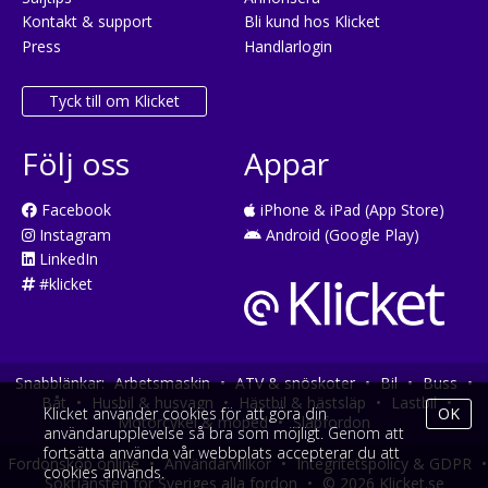
Kontakt & support
Bli kund hos Klicket
Press
Handlarlogin
Tyck till om Klicket
Följ oss
Appar
Facebook
iPhone & iPad (App Store)
Instagram
Android (Google Play)
LinkedIn
#klicket
Snabblänkar:
Arbetsmaskin
•
ATV & snöskoter
•
Bil
•
Buss
•
Båt
•
Husbil & husvagn
•
Hästbil & hästsläp
•
Lastbil
•
Klicket använder cookies för att göra din
OK
Motorcykel & moped
•
Släpfordon
användarupplevelse så bra som möjligt. Genom att
fortsätta använda vår webbplats accepterar du att
Fordonsköp online
•
Användarvillkor
•
Integritetspolicy & GDPR
•
cookies används.
Söktjänsten för Sveriges alla fordon
•
© 2026 Klicket.se