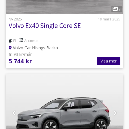
1
7
Ny 2025
19 mars 2025
Volvo Ex40 Single Core SE
El
Automat
Volvo Car Hisings Backa
fr. 93 kr/mån
5 744 kr
Visa mer