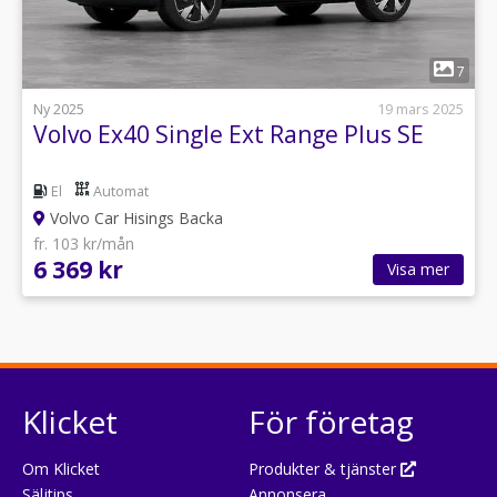
1
7
Ny 2025
19 mars 2025
Volvo Ex40 Single Ext Range Plus SE
El
Automat
Volvo Car Hisings Backa
fr. 103 kr/mån
6 369 kr
Visa mer
Klicket
För företag
Om Klicket
Produkter & tjänster
Säljtips
Annonsera