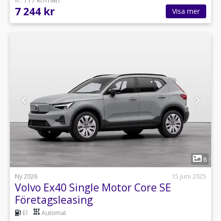
7 244 kr
Visa mer
1
8
Ny 2026
15 juni 2025
Volvo Ex40 Single Motor Core SE
Företagsleasing
El
Automat