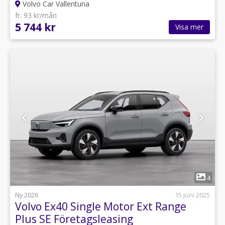
Volvo Car Vallentuna
fr. 93 kr/mån
5 744 kr
Visa mer
1
4
Ny 2026
15 juni 2025
Volvo Ex40 Single Motor Ext Range
Plus SE Företagsleasing