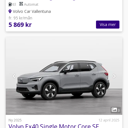
El
Automat
Volvo Car Vallentuna
fr. 95 kr/mån
5 869 kr
Visa mer
1
3
Ny 2025
12 april 2025
Volvo Ex40 Single Motor Core SE