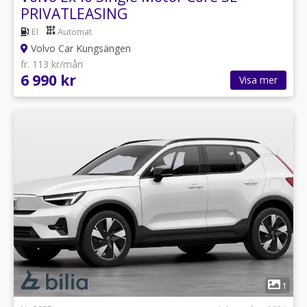
PRIVATLEASING
El
Automat
Volvo Car Kungsängen
fr. 113 kr/mån
6 990 kr
Visa mer
1