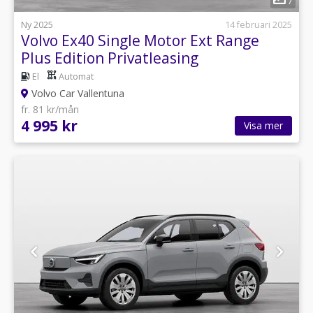
7
Ny 2025
14 februari 2025
Volvo Ex40 Single Motor Ext Range
Plus Edition Privatleasing
El
Automat
Volvo Car Vallentuna
fr. 81 kr/mån
4 995 kr
Visa mer