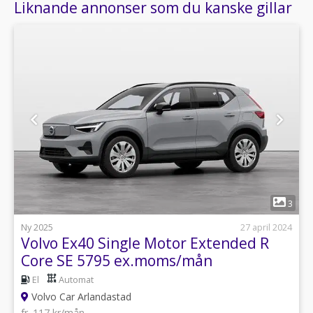
Liknande annonser som du kanske gillar
1
3
Ny 2025
27 april 2024
Volvo Ex40 Single Motor Extended R
Core SE 5795 ex.moms/mån
El
Automat
Volvo Car Arlandastad
fr. 117 kr/mån