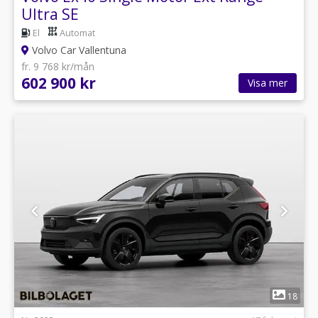
Ultra SE
El
Automat
Volvo Car Vallentuna
fr. 9 768 kr/mån
602 900 kr
Visa mer
1
18