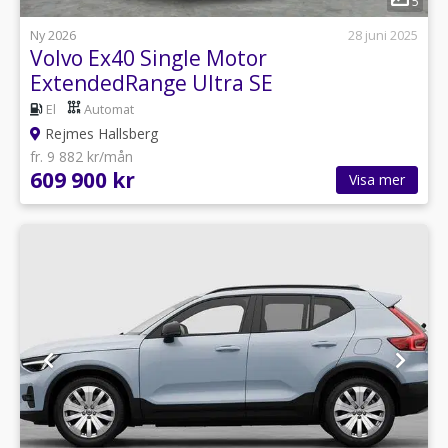
5
Ny 2026
28 juni 2025
Volvo Ex40 Single Motor
ExtendedRange Ultra SE
El
Automat
Rejmes Hallsberg
fr. 9 882 kr/mån
609 900 kr
Visa mer