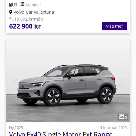
El
Automat
Volvo Car Vallentuna
fr. 10 092 kr/mån
622 900 kr
Visa mer
1
8
Ny 2025
14 februari 2025
Volvo Ex40 Single Motor Ext Range