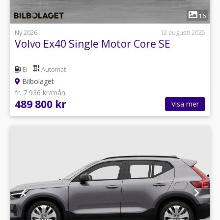
1
16
Ny 2026
12 augusti 2025
Volvo Ex40 Single Motor Core SE
El
Automat
Bilbolaget
fr. 7 936 kr/mån
489 800 kr
Visa mer