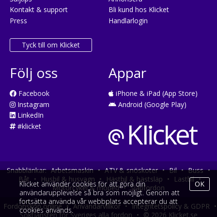
Kontakt & support
Bli kund hos Klicket
Press
Handlarlogin
Tyck till om Klicket
Följ oss
Appar
Facebook
iPhone & iPad (App Store)
Instagram
Android (Google Play)
LinkedIn
#klicket
Snabblänkar:
Arbetsmaskin
•
ATV & snöskoter
•
Bil
•
Buss
•
Båt
•
Husbil & husvagn
•
Hästbil & hästsläp
•
Lastbil
•
Klicket använder cookies för att göra din
OK
Motorcykel & moped
•
Släpfordon
användarupplevelse så bra som möjligt. Genom att
fortsätta använda vår webbplats accepterar du att
Fordonsköp online
•
Användarvillkor
•
Integritetspolicy & GDPR
•
cookies används.
Söktjänsten för Sveriges alla fordon
•
© 2026 Klicket.se