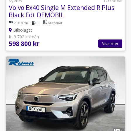
Ny 2025
17 februari
Volvo Ex40 Single M Extended R Plus
Black Edt DEMOBIL
2 918 mil
El
Automat
Bilbolaget
fr. 9 702 kr/mån
598 800 kr
Visa mer
1