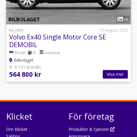
1
16
Ny 2026
13 augusti 2025
Volvo Ex40 Single Motor Core SE
DEMOBIL
55 mil
El
Automat
Bilbolaget
fr. 9 151 kr/mån
564 800 kr
Visa mer
Klicket
För företag
Om Klicket
Produkter & tjänster
Säljtips
Annonsera