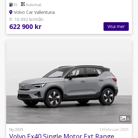
El
Automat
Volvo Car Vallentuna
fr. 10 092 kr/mån
622 900 kr
Visa mer
1
8
Ny 2025
14 februari 2025
Volvo Ex40 Single Motor Ext Range