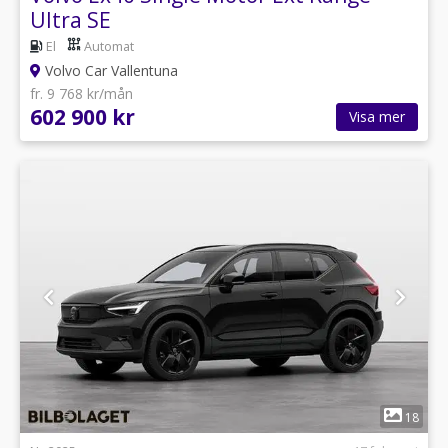
Ultra SE
El
Automat
Volvo Car Vallentuna
fr. 9 768 kr/mån
602 900 kr
Visa mer
1
18