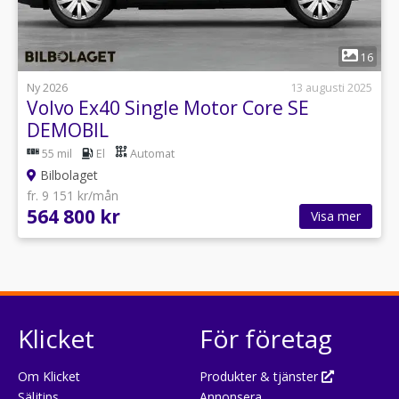
1
16
Ny 2026
13 augusti 2025
Volvo Ex40 Single Motor Core SE
DEMOBIL
55 mil
El
Automat
Bilbolaget
fr. 9 151 kr/mån
564 800 kr
Visa mer
Klicket
För företag
Om Klicket
Produkter & tjänster
Säljtips
Annonsera