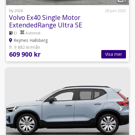
5
Ny 2026
28 juni 2025
Volvo Ex40 Single Motor
ExtendedRange Ultra SE
El
Automat
Rejmes Hallsberg
fr. 9 882 kr/mån
609 900 kr
Visa mer