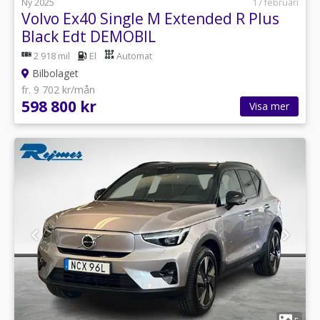
Ny 2025
17 februari
Volvo Ex40 Single M Extended R Plus
Black Edt DEMOBIL
2 918 mil
El
Automat
Bilbolaget
fr. 9 702 kr/mån
598 800 kr
Visa mer
1