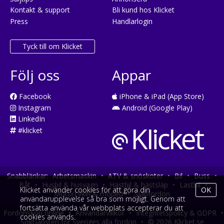
Kontakt & support
Bli kund hos Klicket
Press
Handlarlogin
Tyck till om Klicket
Följ oss
Appar
Facebook
iPhone & iPad (App Store)
Instagram
Android (Google Play)
LinkedIn
#klicket
Snabblänkar:
Arbetsmaskin
•
ATV & snöskoter
•
Bil
•
Buss
•
Båt
•
Husbil & husvagn
•
Hästbil & hästsläp
•
Lastbil
•
Klicket använder cookies för att göra din
OK
Motorcykel & moped
•
Släpfordon
användarupplevelse så bra som möjligt. Genom att
fortsätta använda vår webbplats accepterar du att
Fordonsköp online
•
Användarvillkor
•
Integritetspolicy & GDPR
•
cookies används.
Söktjänsten för Sveriges alla fordon
•
© 2026 Klicket.se