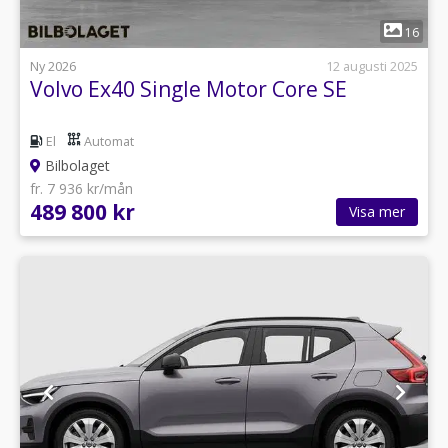
1
16
Ny 2026
12 augusti 2025
Volvo Ex40 Single Motor Core SE
El
Automat
Bilbolaget
fr. 7 936 kr/mån
489 800 kr
Visa mer