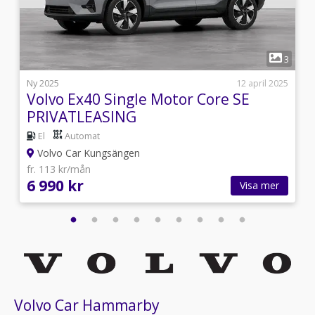
1
6
3
i
Ny 2025
12 april 2025
Volvo Ex40 Single Motor Core SE
PRIVATLEASING
El
Automat
Volvo Car Kungsängen
fr. 113 kr/mån
6 990 kr
Visa mer
Volvo Car Hammarby