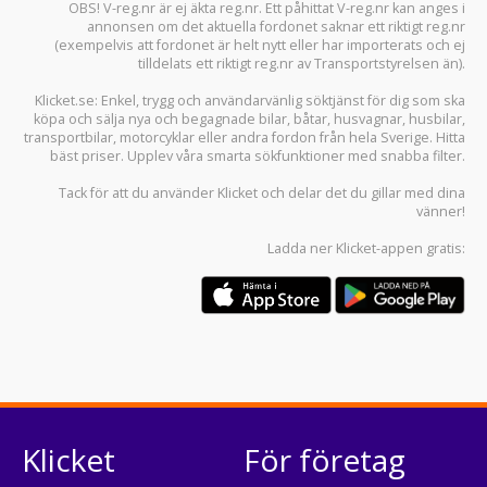
OBS! V-reg.nr är ej äkta reg.nr. Ett påhittat V-reg.nr kan anges i
annonsen om det aktuella fordonet saknar ett riktigt reg.nr
(exempelvis att fordonet är helt nytt eller har importerats och ej
tilldelats ett riktigt reg.nr av Transportstyrelsen än).
Klicket.se
: Enkel, trygg och användarvänlig söktjänst för dig som ska
köpa och sälja
nya och begagnade bilar
,
båtar
,
husvagnar
,
husbilar
,
transportbilar
,
motorcyklar
eller andra fordon från hela Sverige. Hitta
bäst priser. Upplev våra smarta sökfunktioner med snabba filter.
Tack för att du använder
Klicket
och delar det du gillar med dina
vänner!
Ladda ner
Klicket-appen
gratis:
Klicket
För företag