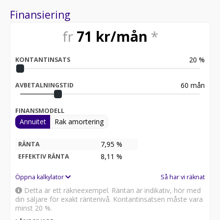
Finansiering
fr
71
kr/mån
*
20
%
KONTANTINSATS
60
mån
AVBETALNINGSTID
FINANSMODELL
Annuitet
Rak amortering
7,95 %
RÄNTA
8,11
%
EFFEKTIV RÄNTA
Öppna kalkylator
Så har vi räknat
Detta är ett räkneexempel. Räntan är indikativ, hör med
din säljare för exakt räntenivå. Kontantinsatsen måste vara
minst 20 %.