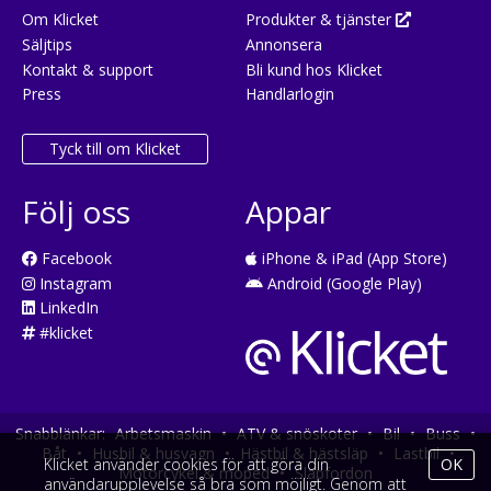
Om Klicket
Produkter & tjänster
Säljtips
Annonsera
Kontakt & support
Bli kund hos Klicket
Press
Handlarlogin
Tyck till om Klicket
Följ oss
Appar
Facebook
iPhone & iPad (App Store)
Instagram
Android (Google Play)
LinkedIn
#klicket
Snabblänkar:
Arbetsmaskin
•
ATV & snöskoter
•
Bil
•
Buss
•
Båt
•
Husbil & husvagn
•
Hästbil & hästsläp
•
Lastbil
•
Klicket använder cookies för att göra din
OK
Motorcykel & moped
•
Släpfordon
användarupplevelse så bra som möjligt. Genom att