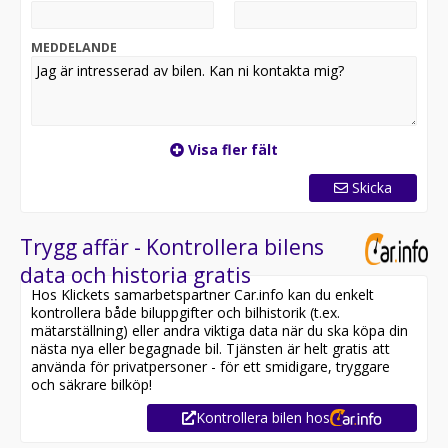
läggas till mot extra kostnad. Det angivna priset gäller
bilens grundutförande för Plus.
MEDDELANDE
Vi erbjuder olika finansieringslösningar.
Visa fler fält
Skicka
Trygg affär - Kontrollera bilens
data och historia gratis
Hos Klickets samarbetspartner Car.info kan du enkelt
kontrollera både biluppgifter och bilhistorik (t.ex.
mätarställning) eller andra viktiga data när du ska köpa din
nästa nya eller begagnade bil. Tjänsten är helt gratis att
använda för privatpersoner - för ett smidigare, tryggare
och säkrare bilköp!
Kontrollera bilen hos