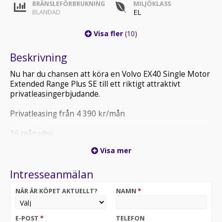
BRÄNSLEFÖRBRUKNING
MILJÖKLASS
EL
BLANDAD
Visa fler
(10)
Beskrivning
Nu har du chansen att köra en Volvo EX40 Single Motor
Extended Range Plus SE till ett riktigt attraktivt
privatleasingerbjudande.
Privatleasing från 4 390 kr/mån
36 månader
Visa mer
1000 mil/år
Intresseanmälan
Metalliclack ingår
NÄR ÄR KÖPET AKTUELLT?
NAMN
*
Serviceavtal ingår
Försäkring tillkommer. Eventuella tillvalspaket kan
E-POST
*
TELEFON