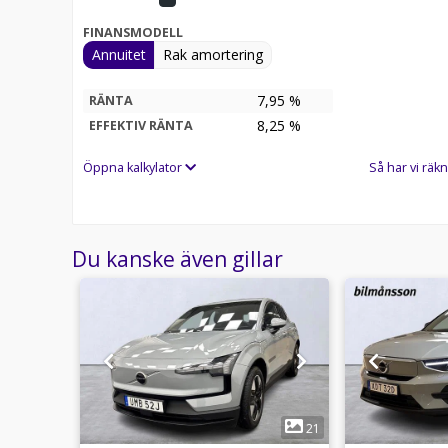
FINANSMODELL
Annuitet
Rak amortering
7,95 %
RÄNTA
8,25
%
EFFEKTIV RÄNTA
Öppna kalkylator
Så har vi räkn
Du kanske även gillar
1
14
21