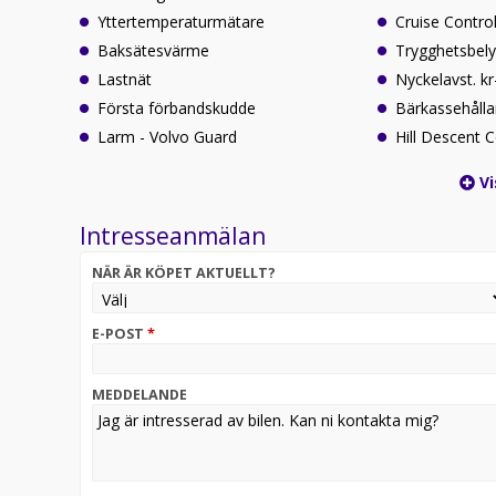
Yttertemperaturmätare
Cruise Contro
Baksätesvärme
Trygghetsbely
Lastnät
Nyckelavst. k
Första förbandskudde
Bärkassehållar
Larm - Volvo Guard
Hill Descent C
Vi
Intresseanmälan
NÄR ÄR KÖPET AKTUELLT?
E-POST
*
MEDDELANDE