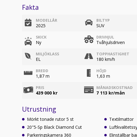
Fakta
MODELLÅR
BILTYP
2025
SUV
SKICK
DRIVHJUL
Ny
Tvåhjulsdriven
MILJÖKLASS
TOPPHASTIGHET
EL
180 km/h
BREDD
HÖJD
1,87 m
1,63 m
PRIS
MÅNADSKOSTNAD
439 000 kr
7 113
kr/mån
Utrustning
Mörkt tonade rutor 5 st
Textilmattor
20"5-Sp Black Diamond Cut
Luftkvalitets
Parkeringskamera 360
Elinställbar b