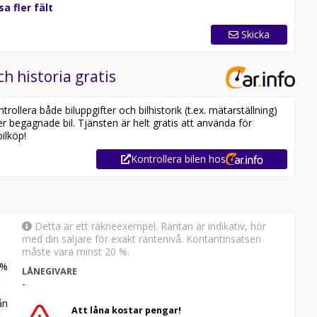
sa fler fält
Skicka
ch historia gratis
ollera både biluppgifter och bilhistorik (t.ex. mätarställning)
er begagnade bil. Tjänsten är helt gratis att använda för
ilköp!
Kontrollera bilen hos
Detta är ett räkneexempel. Räntan är indikativ, hör
med din säljare för exakt räntenivå. Kontantinsatsen
måste vara minst 20 %.
%
LÅNEGIVARE
-
n
Att låna kostar pengar!