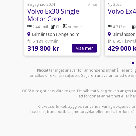
8 juli
Begagnad 2024
9 maj
Ny 2025
E
Volvo Ex30 Single
Volvo Ex4
Motor Core
at
2 441 mil
El
Automat
4 713 mil
Bilmånsson i Ängelholm
Bilmånsson 
fr. 5 181 kr/mån
fr. 6 951 kr/m
319 800 kr
429 000 
sa mer
Visa mer
Klicket tar inget ansvar för annonsens innehåll eller ti
erhållas direkt från säljaren. Säljaren ansvarar för att de
OBS! V-reg.nr är ej äkta reg.nr. Ett påhittat V-reg.nr kan anges 
att fordonet är helt nytt eller ha
Klicket.se
: Enkel, trygg och användarvänlig söktjänst fö
husbilar
,
transportbilar
,
motorcyklar
eller andra fordon frå