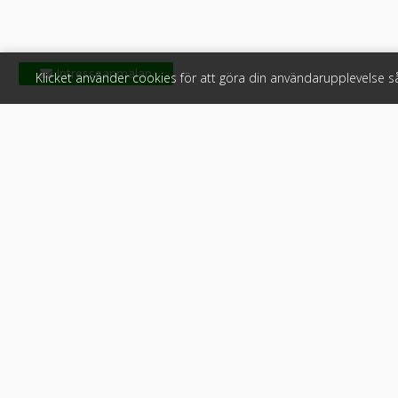
Klicket använder cookies för att göra din användarupplevelse 
Klicket
För f
Om Klicket
Produkter &
Säljtips
Annonsera
Kontakt & support
Bli kund hos
Press
Handlarlogi
Tyck till om Klicket
Snabblänkar:
Arbetsmaskin
•
ATV & snöskot