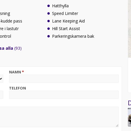
l
Hatthylla
sning
Speed Limiter
r-kudde pass
Lane Keeping Aid
e i lastutr
Hill Start Assist
ontrol
Parkeringskamera bak
sa alla
(93)
NAMN
*
TELEFON
D