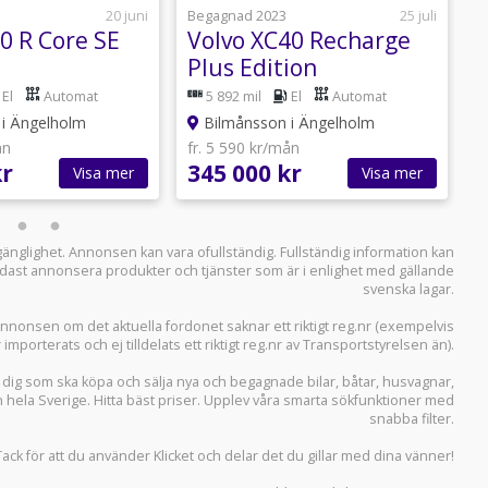
20 juni
Begagnad 2023
25 juli
B
0 R Core SE
Volvo XC40 Recharge
V
Plus Edition
El
Automat
5 892 mil
El
Automat
i Ängelholm
Bilmånsson i Ängelholm
ån
fr. 5 590 kr/mån
f
kr
345 000 kr
2
Visa mer
Visa mer
llgänglighet. Annonsen kan vara ofullständig. Fullständig information kan
 endast annonsera produkter och tjänster som är i enlighet med gällande
svenska lagar.
i annonsen om det aktuella fordonet saknar ett riktigt reg.nr (exempelvis
r importerats och ej tilldelats ett riktigt reg.nr av Transportstyrelsen än).
r dig som ska köpa och sälja
nya och begagnade bilar
,
båtar
,
husvagnar
,
n hela Sverige. Hitta bäst priser. Upplev våra smarta sökfunktioner med
snabba filter.
Tack för att du använder
Klicket
och delar det du gillar med dina vänner!