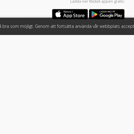
Ladda ner
Klicket-appen
gratis:
så bra som möjligt. Genom att fortsätta använda vår webbplats accept
öretag
Följ oss
 tjänster
Facebook
Instagram
 Klicket
LinkedIn
n
#klicket
er
•
Bil
•
Buss
•
Båt
•
Husbil & husvagn
•
Hästbil & hästsläp
•