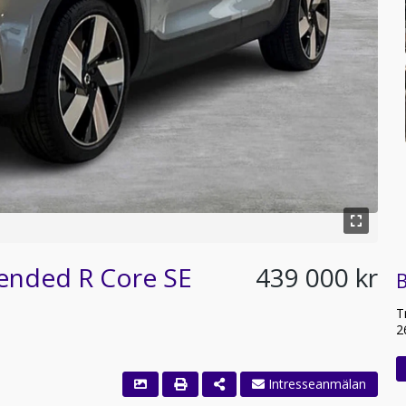
tended R Core SE
439 000 kr
T
2