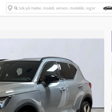
Sök på märke, modell, version, modellår, reg.nr