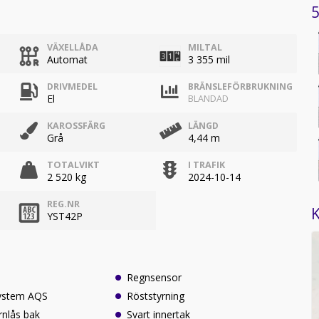
5
VÄXELLÅDA
MILTAL
Automat
3 355 mil
DRIVMEDEL
BRÄNSLEFÖRBRUKNING
El
BLANDAD
KAROSSFÄRG
LÄNGD
Grå
4,44 m
TOTALVIKT
I TRAFIK
2 520 kg
2024-10-14
REG.NR
K
YST42P
Regnsensor
system AQS
Röststyrning
arnlås bak
Svart innertak