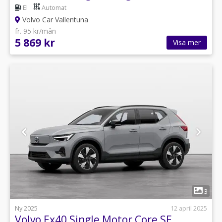
El
Automat
Volvo Car Vallentuna
fr. 95 kr/mån
5 869 kr
Visa mer
1
3
Ny 2025
12 april 2025
Volvo Ex40 Single Motor Core SE