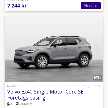
7 244 kr
Visa mer
1
8
Ny 2026
15 juni 2025
Volvo Ex40 Single Motor Core SE
Företagsleasing
El
Automat