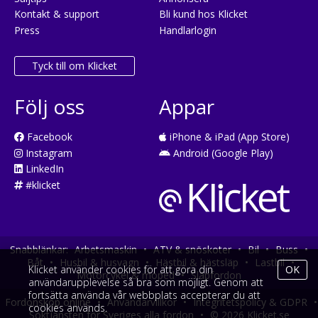
Kontakt & support
Bli kund hos Klicket
Press
Handlarlogin
Tyck till om Klicket
Följ oss
Appar
Facebook
iPhone & iPad (App Store)
Instagram
Android (Google Play)
LinkedIn
#klicket
Snabblänkar:
Arbetsmaskin
•
ATV & snöskoter
•
Bil
•
Buss
•
Båt
•
Husbil & husvagn
•
Hästbil & hästsläp
•
Lastbil
•
Klicket använder cookies för att göra din
OK
Motorcykel & moped
•
Släpfordon
användarupplevelse så bra som möjligt. Genom att
fortsätta använda vår webbplats accepterar du att
Fordonsköp online
•
Användarvillkor
•
Integritetspolicy & GDPR
•
cookies används.
Söktjänsten för Sveriges alla fordon
•
© 2026 Klicket.se