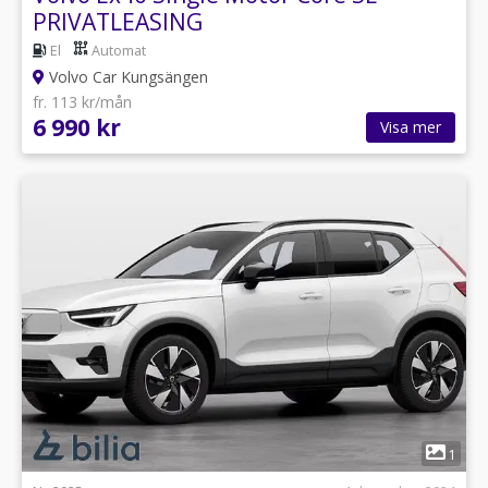
PRIVATLEASING
El
Automat
Volvo Car Kungsängen
fr. 113 kr/mån
6 990 kr
Visa mer
1