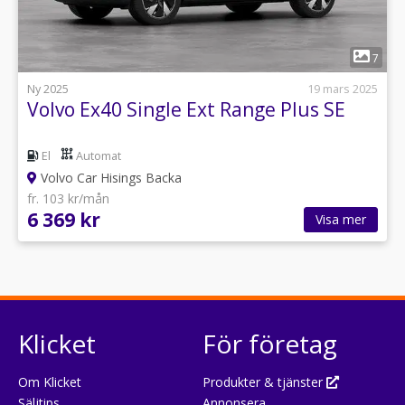
1
7
Ny 2025
19 mars 2025
Volvo Ex40 Single Ext Range Plus SE
El
Automat
Volvo Car Hisings Backa
fr. 103 kr/mån
6 369 kr
Visa mer
Klicket
För företag
Om Klicket
Produkter & tjänster
Säljtips
Annonsera