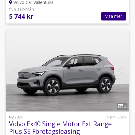
Volvo Car Vallentuna
fr. 93 kr/mån
5 744 kr
Visa mer
1
4
Ny 2026
15 juni 2025
Volvo Ex40 Single Motor Ext Range
Plus SE Företagsleasing