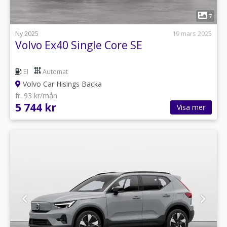
1
7
Ny 2025
19 mars 2025
Volvo Ex40 Single Core SE
El
Automat
Volvo Car Hisings Backa
fr. 93 kr/mån
5 744 kr
Visa mer