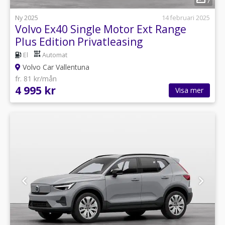
7
Ny 2025
14 februari 2025
Volvo Ex40 Single Motor Ext Range
Plus Edition Privatleasing
El
Automat
Volvo Car Vallentuna
fr. 81 kr/mån
4 995 kr
Visa mer