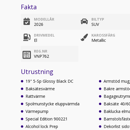
Fakta
MODELLÅR
BILTYP
2026
SUV
DRIVMEDEL
KAROSSFÄRG
El
Metallic
REG.NR
VNP762
Utrustning
19" 5-Sp Glossy Black DC
Armstöd mugg
Baksätesvärme
Bakre armstö
Rattvärme
Bagageutrym
Spolmunstycke eluppvärmda
Baksäte 40/60
Värmepump
Baklucka elm
Special Edition 900221
Barnstolsfäst
Alcohol lock Prep
Dekorlist sido