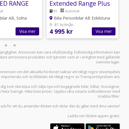
ED RANGE
Extended Range Plus
s
TLEASINGKAMPANJ
SE *PRIVATLEASING fr.
at
El
Automat
4995:-/mån
bilar AB, Solna
Bilia Personbilar AB Eskilstuna
fr. 81 kr/mån
f
4 995 kr
5
Visa mer
Visa mer
llgänglighet. Annonsen kan vara ofullständig. Fullständig information kan
 endast annonsera produkter och tjänster som är i enlighet med gällande
svenska lagar.
i annonsen om det aktuella fordonet saknar ett riktigt reg.nr (exempelvis
r importerats och ej tilldelats ett riktigt reg.nr av Transportstyrelsen än).
r dig som ska köpa och sälja
nya och begagnade bilar
,
båtar
,
husvagnar
,
n hela Sverige. Hitta bäst priser. Upplev våra smarta sökfunktioner med
snabba filter.
Tack för att du använder
Klicket
och delar det du gillar med dina vänner!
Ladda ner
Klicket-appen
gratis: