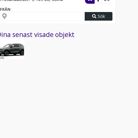
FRÅN
Sök
ina senast visade objekt