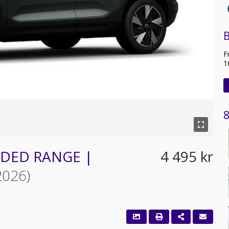
B
F
1
8
ENDED RANGE |
4 495 kr
2026)