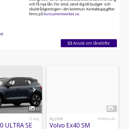
och få nya lån. För stöd, vänd dig till budget- och
skuldrådgivningen i din kommun. Kontaktuppgifter
finns på
konsumentverket.se
.
at
Ansök om lånelöfte
1
13
1
12 maj
Ny 2026
14 februari
N
40 ULTRA SE
Volvo Ex40 SM
V