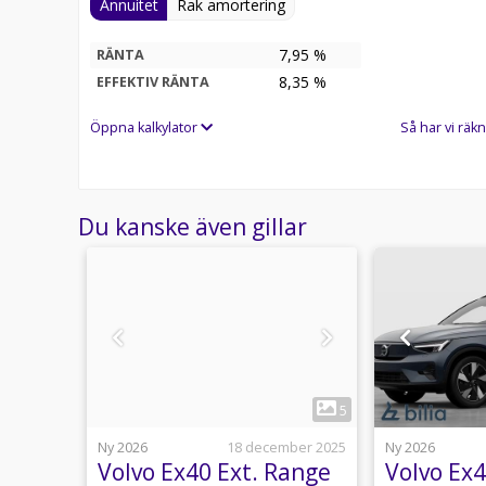
Annuitet
Rak amortering
7,95 %
RÄNTA
8,35
%
EFFEKTIV RÄNTA
Öppna kalkylator
Så har vi räkn
Du kanske även gillar
1
6
5
5 juli
Ny 2026
18 december 2025
Ny 2026
Volvo Ex40 Ext. Range
Volvo Ex