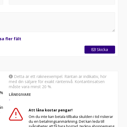
sa fler fält
Skicka
Detta är ett räkneexempel. Räntan är indikativ, hör
med din säljare för exakt räntenivå. Kontantinsatsen
måste vara minst 20 %.
%
LÅNEGIVARE
-
n
Att låna kostar pengar!
Om du inte kan betala tillbaka skulden i tid riskerar
du en betalningsanmärkning. Det kan leda till
svårigheter att få hyra bostad, teckna abonnemang