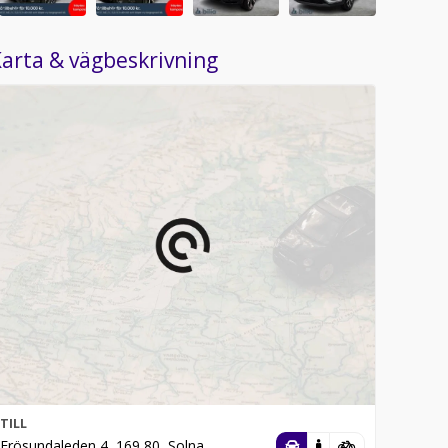
arta & vägbeskrivning
TILL
Frösundaleden 4, 169 80, Solna