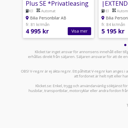
Range
Plus SE *Privatleasing
|EXTEND
|*PRIVA
El
Automat
El
Autom
ault
Bilia Personbilar AB
Bilia Person
fr. 81 kr/mån
fr. 84 kr/mån
4 995 kr
5 195 kr
sa mer
Visa mer
Klicket tar inget ansvar för annonsens innehåll eller ti
erhållas direkt från säljaren. Säljaren ansvarar för att de
OBS! V-reg.nr är ej äkta reg.nr. Ett påhittat V-reg.nr kan anges 
att fordonet är helt nytt eller ha
Klicket.se
: Enkel, trygg och användarvänlig söktjänst fö
husbilar
,
transportbilar
,
motorcyklar
eller andra fordon frå