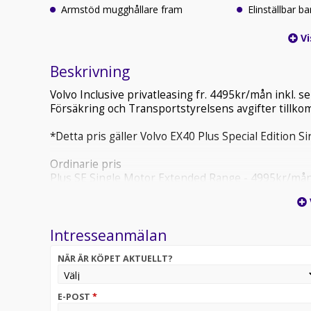
Armstöd mugghållare fram
Elinställbar ba
Vi
Beskrivning
Volvo Inclusive privatleasing fr. 4495kr/mån inkl. 
Försäkring och Transportstyrelsens avgifter tillko
*Detta pris gäller Volvo EX40 Plus Special Edition 
Ordinarie pris
Plus SE Single Motor Extended Range - 4995kr/må
Ultra SE Single Motor Extended Range - 5195kr/m
Övriga tillval:
Intresseanmälan
Teknikpaket - 300kr/mån
Dragkrok - 350kr/mån
NÄR ÄR KÖPET AKTUELLT?
Vinterhjul - 800kr/mån
1500 mil/år - 300kr/mån
E-POST
*
Valfri färg för modellen ingår.