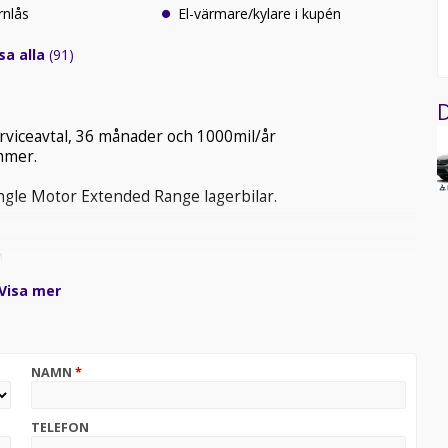
rnlås
El-värmare/kylare i kupén
sa alla
(91)
D
serviceavtal, 36 månader och 1000mil/år
mmer.
Single Motor Extended Range lagerbilar.
n
ån
Visa mer
NAMN
*
TELEFON