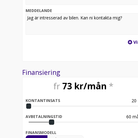
*OBS - Reservation för slutförsäljning.
MEDDELANDE
Vi
Finansiering
fr
73
kr/mån
*
20
KONTANTINSATS
60
må
AVBETALNINGSTID
FINANSMODELL