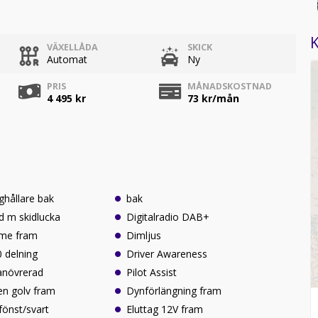
K
VÄXELLÅDA
SKICK
Automat
Ny
PRIS
MÅNADSKOSTNAD
4 495 kr
73
kr/mån
hållare bak
bak
d m skidlucka
Digitalradio DAB+
me fram
Dimljus
 delning
Driver Awareness
anövrerad
Pilot Assist
en golv fram
Dynförlängning fram
fönst/svart
Eluttag 12V fram