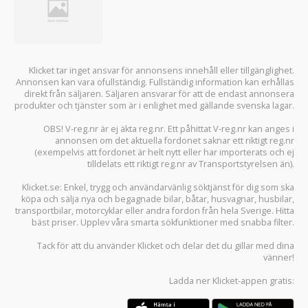
Klicket tar inget ansvar för annonsens innehåll eller tillgänglighet.
Annonsen kan vara ofullständig. Fullständig information kan erhållas
direkt från säljaren. Säljaren ansvarar för att de endast annonsera
produkter och tjänster som är i enlighet med gällande svenska lagar.
OBS! V-reg.nr är ej äkta reg.nr. Ett påhittat V-reg.nr kan anges i
annonsen om det aktuella fordonet saknar ett riktigt reg.nr
(exempelvis att fordonet är helt nytt eller har importerats och ej
tilldelats ett riktigt reg.nr av Transportstyrelsen än).
Klicket.se
: Enkel, trygg och användarvänlig söktjänst för dig som ska
köpa och sälja
nya och begagnade bilar
,
båtar
,
husvagnar
,
husbilar
,
transportbilar
,
motorcyklar
eller andra fordon från hela Sverige. Hitta
bäst priser. Upplev våra smarta sökfunktioner med snabba filter.
Tack för att du använder
Klicket
och delar det du gillar med dina
vänner!
Ladda ner
Klicket-appen
gratis: