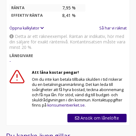
7,95 %
RÄNTA
8,41
%
EFFEKTIV RÄNTA
Öppna kalkylator
Så har vi räknat
Detta är ett räkneexempel. Räntan är indikativ, hör med
din säljare för exakt räntenivå. Kontantinsatsen måste vara
minst 20 %.
LÅNEGIVARE
-
Att låna kostar pengar!
Om du inte kan betala tillbaka skulden i tid riskerar
du en betalningsanmärkning. Det kan leda till
svårigheter att få hyra bostad, teckna abonnemang
och få nya lån. För stöd, vänd dig till budget- och
skuldrådgivningen i din kommun. Kontaktuppgifter
finns på
konsumentverket.se
.
Ansök om lånelöfte
Du kanske även gillar