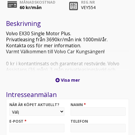
MÅNADSKOSTNAD
REG.NR
60
kr/mån
VEY554
Beskrivning
Volvo EX30 Single Motor Plus.
Privatleasing från 3690kr/mån ink 1000mil/år.
Kontakta oss för mer information.
Varmt Välkommen till Volvo Car Kungsängen!
0 kr i kontantinsats och garanterat restvärde. Volvo
Assistans (36 mån), 3 mån privatleasingskydd och
nybilsgaranti i 3 år ingår. Ändras marknadsräntan
Visa mer
påverkar det månadskostnaden, såväl uppåt som nedåt.
Tillval, etc. påverkar månadskostnaden. Obligatorisk
Intresseanmälan
försäkring hos Volvia, fordonsskatt och
Transportstyrelsens avgifter tillkommer. Övermil och
NÄR ÄR KÖPET AKTUELLT?
NAMN
*
eventuellt onormalt slitage debiteras utöver
månadskostnaden vid avtalets slut.
E-POST
*
TELEFON