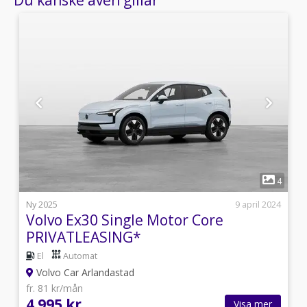
1
2
4
s
Ny 2025
9 april 2024
Volvo Ex30 Single Motor Core
PRIVATLEASING*
El
Automat
Volvo Car Arlandastad
fr. 81 kr/mån
4 995 kr
Visa mer