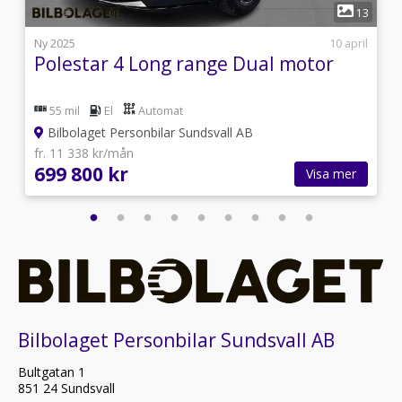
1
2
13
i
Ny 2025
10 april
Polestar 4 Long range Dual motor
55 mil
El
Automat
Bilbolaget Personbilar Sundsvall AB
fr. 11 338 kr/mån
699 800 kr
Visa mer
Bilbolaget Personbilar Sundsvall AB
Bultgatan 1
851 24 Sundsvall