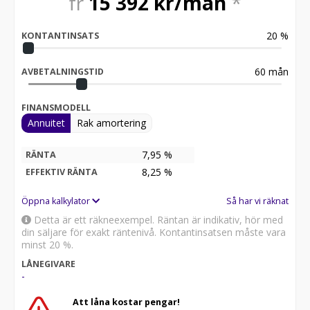
fr
15 392
kr/mån
*
20
%
KONTANTINSATS
60
mån
AVBETALNINGSTID
FINANSMODELL
Annuitet
Rak amortering
7,95 %
RÄNTA
8,25
%
EFFEKTIV RÄNTA
Öppna kalkylator
Så har vi räknat
Detta är ett räkneexempel. Räntan är indikativ, hör med
din säljare för exakt räntenivå. Kontantinsatsen måste vara
minst 20 %.
LÅNEGIVARE
-
Att låna kostar pengar!