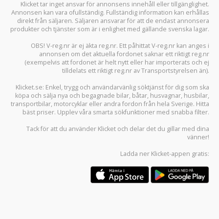
Klicket tar inget ansvar för annonsens innehåll eller tillgänglighet.
Annonsen kan vara ofullständig. Fullständig information kan erhållas
direkt från säljaren. Säljaren ansvarar för att de endast annonsera
produkter och tjänster som är i enlighet med gällande svenska lagar.
OBS! V-reg.nr är ej äkta reg.nr. Ett påhittat V-reg.nr kan anges i
annonsen om det aktuella fordonet saknar ett riktigt reg.nr
(exempelvis att fordonet är helt nytt eller har importerats och ej
tilldelats ett riktigt reg.nr av Transportstyrelsen än).
Klicket.se
: Enkel, trygg och användarvänlig söktjänst för dig som ska
köpa och sälja
nya och begagnade bilar
,
båtar
,
husvagnar
,
husbilar
,
transportbilar
,
motorcyklar
eller andra fordon från hela Sverige. Hitta
bäst priser. Upplev våra smarta sökfunktioner med snabba filter.
Tack för att du använder
Klicket
och delar det du gillar med dina
vänner!
Ladda ner
Klicket-appen
gratis: