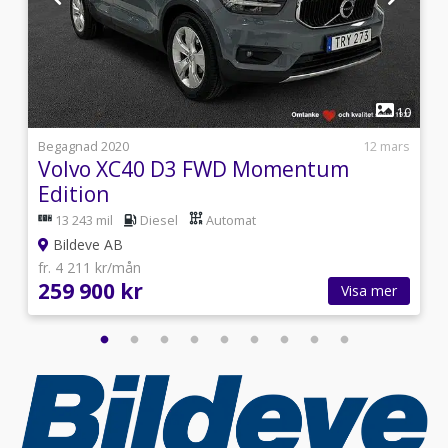
1
6
10
i
Begagnad 2020
12 mars
Volvo XC40 D3 FWD Momentum
Edition
13 243 mil
Diesel
Automat
Bildeve AB
fr. 4 211 kr/mån
259 900 kr
Visa mer