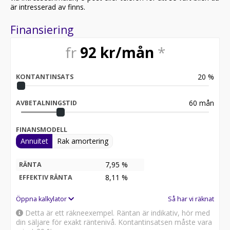
är intresserad av finns.
Finansiering
fr
92
kr/mån
*
20
%
KONTANTINSATS
60
mån
AVBETALNINGSTID
FINANSMODELL
Annuitet
Rak amortering
7,95 %
RÄNTA
8,11
%
EFFEKTIV RÄNTA
Öppna kalkylator
Så har vi räknat
Detta är ett räkneexempel. Räntan är indikativ, hör med
din säljare för exakt räntenivå. Kontantinsatsen måste vara