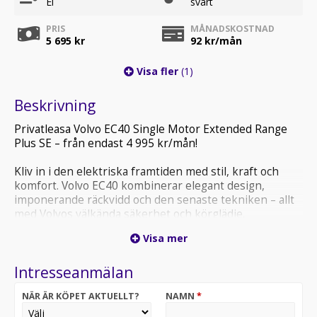
El
svart
PRIS
MÅNADSKOSTNAD
5 695 kr
92
kr/mån
Visa fler
(1)
Beskrivning
Privatleasa Volvo EC40 Single Motor Extended Range
Plus SE – från endast 4 995 kr/mån!
Kliv in i den elektriska framtiden med stil, kraft och
komfort. Volvo EC40 kombinerar elegant design,
imponerande räckvidd och den senaste tekniken – allt
med Volvos välkända säkerhet och körglädje.
Visa mer
Nu kan du privatleasa din EC40 från 4 995 kr/mån,
inklusive serviceavtal. Ett smidigt och tryggt sätt att
Intresseanmälan
köra elbil – utan oväntade kostnader.
NÄR ÄR KÖPET AKTUELLT?
NAMN
*
Pris från 4 995 kr/mån
Serviceavtal ingår – kör bekymmersfritt