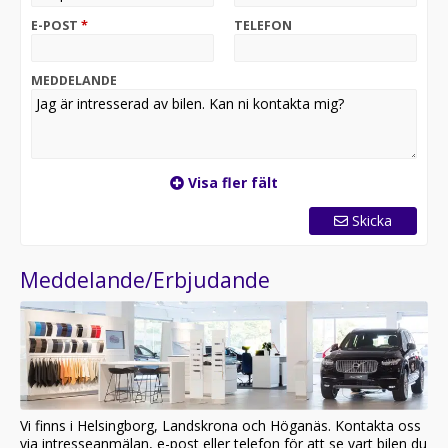
Beräknat på 1 000 mil/år
E-POST
*
TELEFON
Försäkring via Volvia tillkommer
Vinterhjul kan läggas till för endast 760 kr/mån
MEDDELANDE
Upplev den perfekta balansen mellan prestanda,
design och hållbarhet – i en elbil byggd för framtiden.
Kontakta oss på Bildeve idag – vi skräddarsyr en offert
som passar just dig!
Visa fler fält
Skicka
Meddelande/Erbjudande
Vi finns i Helsingborg, Landskrona och Höganäs. Kontakta oss
via intresseanmälan, e-post eller telefon för att se vart bilen du