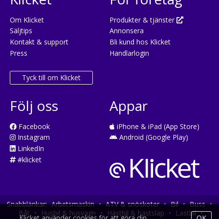
Om Klicket
Produkter & tjänster
Säljtips
Annonsera
Kontakt & support
Bli kund hos Klicket
Press
Handlarlogin
Tyck till om Klicket
Följ oss
Appar
Facebook
iPhone & iPad (App Store)
Instagram
Android (Google Play)
LinkedIn
#klicket
Snabblänkar:
Arbetsmaskin
•
ATV & snöskoter
•
Bil
•
Buss
•
Båt
•
Husbil & husvagn
•
Hästbil & hästsläp
•
Lastbil
•
Klicket använder cookies för att göra din
OK