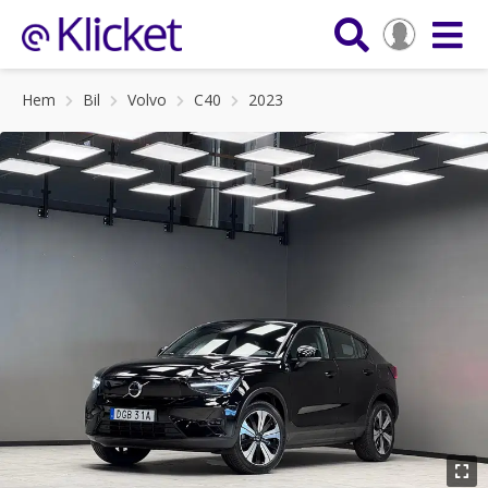
Hem
Bil
Volvo
C40
2023