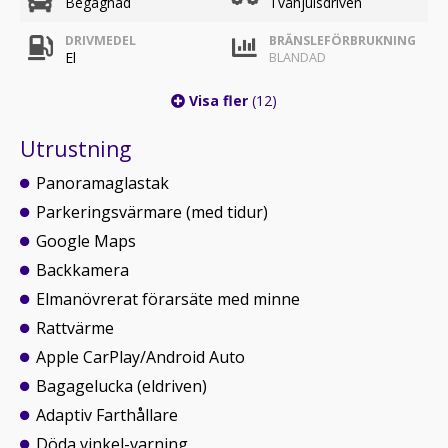
Begagnad
Tvåhjulsdriven
DRIVMEDEL
BRÄNSLEFÖRBRUKNING
El
BLANDAD
Visa fler
(12)
Utrustning
Panoramaglastak
Parkeringsvärmare (med tidur)
Google Maps
Backkamera
Elmanövrerat förarsäte med minne
Rattvärme
Apple CarPlay/Android Auto
Bagagelucka (eldriven)
Adaptiv Farthållare
Döda vinkel-varning