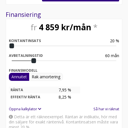
Finansiering
fr
4 859
kr/mån
*
20
%
KONTANTINSATS
60
mån
AVBETALNINGSTID
FINANSMODELL
Annuitet
Rak amortering
7,95 %
RÄNTA
8,25
%
EFFEKTIV RÄNTA
Öppna kalkylator
Så har vi räknat
Detta är ett räkneexempel. Räntan är indikativ, hör med
din säljare för exakt räntenivå. Kontantinsatsen måste vara
minst 20 %.