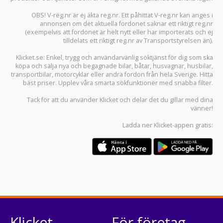
OBS! V-reg.nr är ej äkta reg.nr. Ett påhittat V-reg.nr kan anges i
annonsen om det aktuella fordonet saknar ett riktigt reg.nr
(exempelvis att fordonet är helt nytt eller har importerats och ej
tilldelats ett riktigt reg.nr av Transportstyrelsen än).
Klicket.se
: Enkel, trygg och användarvänlig söktjänst för dig som ska
köpa och sälja
nya och begagnade bilar
,
båtar
,
husvagnar
,
husbilar
,
transportbilar
,
motorcyklar
eller andra fordon från hela Sverige. Hitta
bäst priser. Upplev våra smarta sökfunktioner med snabba filter.
Tack för att du använder
Klicket
och delar det du gillar med dina
vänner!
Ladda ner
Klicket-appen
gratis:
Klicket
För företag