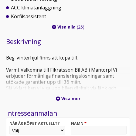
ACC klimatanläggning
Körfilsassistent
Visa alla
(26)
Beskrivning
Beg. vinterhjul finns att köpa till.
Varmt Välkomna till Fikratsson Bil AB i Mantorp! Vi
erbjuder förmånliga finansieringslösningar samt
utökade garantier upp till 36 mån.
Självklart kan vi visa upp bilen digitalt via länk och
beskriva bilens skick.
Visa mer
Intresseanmälan
NÄR ÄR KÖPET AKTUELLT?
NAMN
*