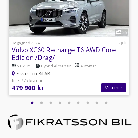
1
1
26
i
Begagnad 2024
7 juli
Volvo XC60 Recharge T6 AWD Core
Edition /Drag/
5 075 mil
Hybrid el/bensin
Automat
Fikratsson Bil AB
fr. 7 775 kr/mån
479 900 kr
Visa mer