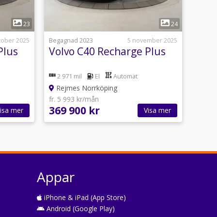
1
23
24
tober 2025
Begagnad 2023
5 november 2025
Plus
Volvo C40 Recharge Plus
2 971 mil
El
Automat
Rejmes Norrköping
fr. 5 993 kr/mån
369 900 kr
isa mer
Visa mer
Appar
iPhone & iPad (App Store)
Android (Google Play)