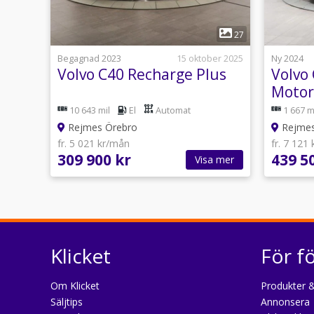
1
27
Begagnad 2023
15 oktober 2025
Ny 2024
Volvo C40 Recharge Plus
Volvo
Motor
Plus
10 643 mil
El
Automat
1 667 m
Rejmes Örebro
Rejmes 
fr. 5 021 kr/mån
fr. 7 121
309 900 kr
439 5
Visa mer
Klicket
För f
Om Klicket
Produkter &
Säljtips
Annonsera