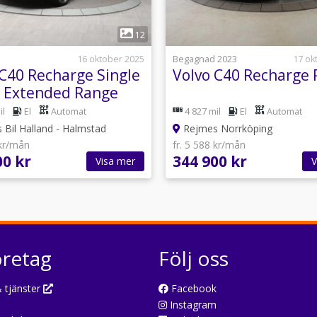
1
1
12
16 oktober 2025
Begagnad 2023
17 ok
 C40 Recharge Single
Volvo C40 Recharge 
 Extended Range
il
El
Automat
4 827 mil
El
Automat
Bil Halland - Halmstad
Rejmes Norrköping
 kr/mån
fr. 5 588 kr/mån
00 kr
344 900 kr
Visa mer
V
öretag
Följ oss
 tjänster
Facebook
Instagram