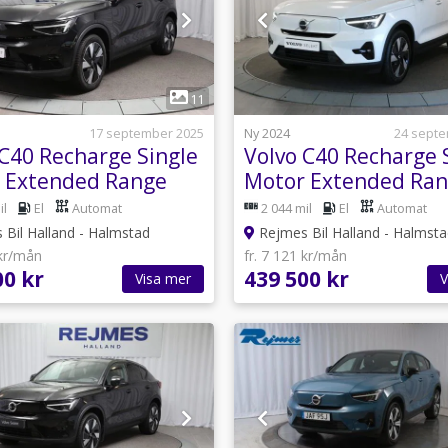
1
1
11
17 september 2025
Ny 2024
24 sept
 C40 Recharge Single
Volvo C40 Recharge 
 Extended Range
Motor Extended Ra
Plus
il
El
Automat
2 044 mil
El
Automat
Bil Halland - Halmstad
Rejmes Bil Halland - Halmst
 kr/mån
fr. 7 121 kr/mån
00 kr
439 500 kr
Visa mer
V