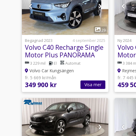
1
29
Begagnad 2023
4 september 2025
Ny 2024
Volvo C40 Recharge Single
Volvo
Motor Plus PANORAMA
Motor
(SELEKT)
Plus
3 229 mil
El
Automat
3 384 m
Volvo Car Kungsängen
Rejmes 
fr. 5 669 kr/mån
fr. 7 445
349 900 kr
459 5
Visa mer