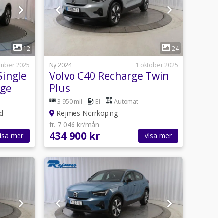
1
12
24
ember 2025
Ny 2024
1 oktober 2025
Single
Volvo C40 Recharge Twin
nge
Plus
3 950 mil
El
Automat
ad
Rejmes Norrköping
fr. 7 046 kr/mån
434 900 kr
isa mer
Visa mer